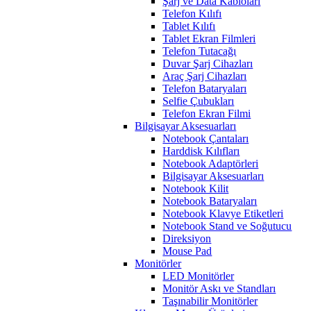
Şarj ve Data Kabloları
Telefon Kılıfı
Tablet Kılıfı
Tablet Ekran Filmleri
Telefon Tutacağı
Duvar Şarj Cihazları
Araç Şarj Cihazları
Telefon Bataryaları
Selfie Çubukları
Telefon Ekran Filmi
Bilgisayar Aksesuarları
Notebook Çantaları
Harddisk Kılıfları
Notebook Adaptörleri
Bilgisayar Aksesuarları
Notebook Kilit
Notebook Bataryaları
Notebook Klavye Etiketleri
Notebook Stand ve Soğutucu
Direksiyon
Mouse Pad
Monitörler
LED Monitörler
Monitör Askı ve Standları
Taşınabilir Monitörler