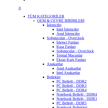
0
TÜM KATEGORİLER
OEM & ÇEVRE BİRİMLERİ
İşlemciler
Intel İşlemciler
Amd İşlemciler
Soğutucular - Overclock
İşlemci Fanları
Kasa Fanları
Soğutucular - Overclock
Termal Macunlar
Ekran Kartı Fanları
Anakartlar
Amd Anakartlar
Intel Anakartlar
Bellekler
PC Belleği - DDR2
PC Belleği - DDR3
PC Belleği - DDR4
Notebook Belleği - DDR4
Notebook Belleği - DDR3
PC Belleği - DDR5
Notebook Bellekleri