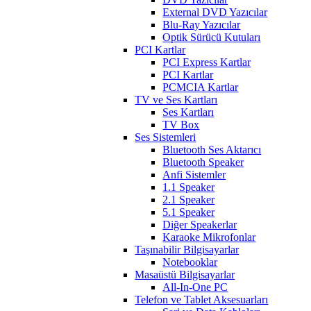
External DVD Yazıcılar
Blu-Ray Yazıcılar
Optik Sürücü Kutuları
PCI Kartlar
PCI Express Kartlar
PCI Kartlar
PCMCIA Kartlar
TV ve Ses Kartları
Ses Kartları
TV Box
Ses Sistemleri
Bluetooth Ses Aktarıcı
Bluetooth Speaker
Anfi Sistemler
1.1 Speaker
2.1 Speaker
5.1 Speaker
Diğer Speakerlar
Karaoke Mikrofonlar
Taşınabilir Bilgisayarlar
Notebooklar
Masaüstü Bilgisayarlar
All-In-One PC
Telefon ve Tablet Aksesuarları