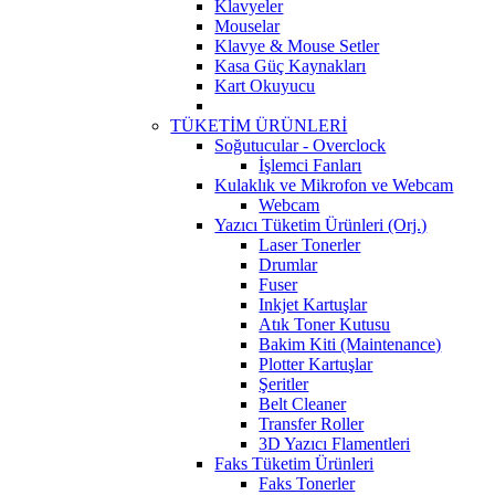
Klavyeler
Mouselar
Klavye & Mouse Setler
Kasa Güç Kaynakları
Kart Okuyucu
TÜKETİM ÜRÜNLERİ
Soğutucular - Overclock
İşlemci Fanları
Kulaklık ve Mikrofon ve Webcam
Webcam
Yazıcı Tüketim Ürünleri (Orj.)
Laser Tonerler
Drumlar
Fuser
Inkjet Kartuşlar
Atık Toner Kutusu
Bakim Kiti (Maintenance)
Plotter Kartuşlar
Şeritler
Belt Cleaner
Transfer Roller
3D Yazıcı Flamentleri
Faks Tüketim Ürünleri
Faks Tonerler