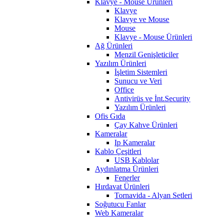
Klavye - Mouse Ürünleri
Klavye
Klavye ve Mouse
Mouse
Klavye - Mouse Ürünleri
Ağ Ürünleri
Menzil Genişleticiler
Yazılım Ürünleri
İşletim Sistemleri
Sunucu ve Veri
Office
Antivirüs ve İnt.Security
Yazılım Ürünleri
Ofis Gıda
Çay Kahve Ürünleri
Kameralar
Ip Kameralar
Kablo Çeşitleri
USB Kablolar
Aydınlatma Ürünleri
Fenerler
Hırdavat Ürünleri
Tornavida - Alyan Setleri
Soğutucu Fanlar
Web Kameralar