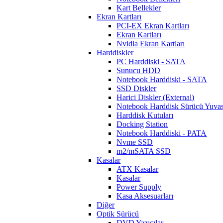
Kart Bellekler
Ekran Kartları
PCI-EX Ekran Kartları
Ekran Kartları
Nvidia Ekran Kartları
Harddiskler
PC Harddiski - SATA
Sunucu HDD
Notebook Harddiski - SATA
SSD Diskler
Harici Diskler (External)
Notebook Harddisk Sürücü Yuvas
Harddisk Kutuları
Docking Station
Notebook Harddiski - PATA
Nvme SSD
m2/mSATA SSD
Kasalar
ATX Kasalar
Kasalar
Power Supply
Kasa Aksesuarları
Diğer
Optik Sürücü
DVD Yazıcılar