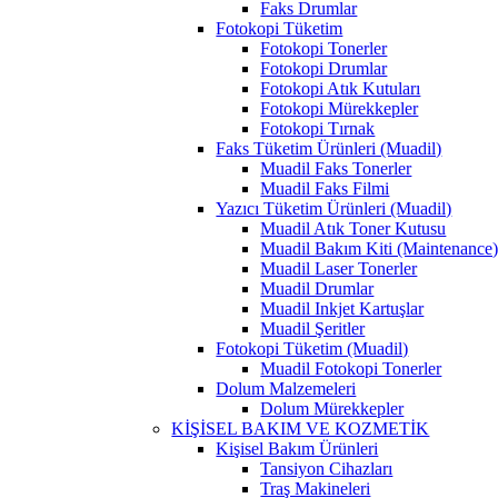
Faks Drumlar
Fotokopi Tüketim
Fotokopi Tonerler
Fotokopi Drumlar
Fotokopi Atık Kutuları
Fotokopi Mürekkepler
Fotokopi Tırnak
Faks Tüketim Ürünleri (Muadil)
Muadil Faks Tonerler
Muadil Faks Filmi
Yazıcı Tüketim Ürünleri (Muadil)
Muadil Atık Toner Kutusu
Muadil Bakım Kiti (Maintenance
Muadil Laser Tonerler
Muadil Drumlar
Muadil Inkjet Kartuşlar
Muadil Şeritler
Fotokopi Tüketim (Muadil)
Muadil Fotokopi Tonerler
Dolum Malzemeleri
Dolum Mürekkepler
KİŞİSEL BAKIM VE KOZMETİK
Kişisel Bakım Ürünleri
Tansiyon Cihazları
Traş Makineleri