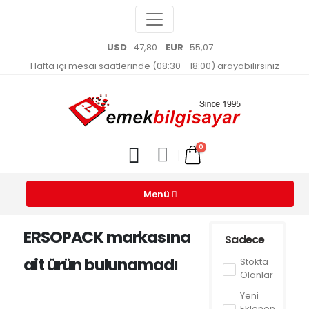
USD
: 47,80
EUR
: 55,07
Hafta içi mesai saatlerinde (08:30 - 18:00) arayabilirsiniz
0
Menü
ERSOPACK markasına
Sadece
ait ürün bulunamadı
Stokta
Olanlar
Yeni
Eklenen