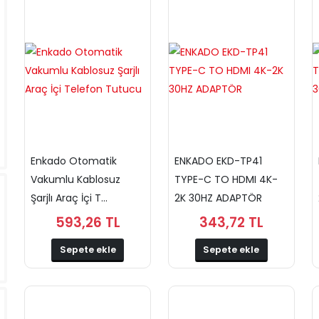
Enkado Otomatik
ENKADO EKD-TP41
Vakumlu Kablosuz
TYPE-C TO HDMI 4K-
Şarjlı Araç İçi T...
2K 30HZ ADAPTÖR
593,26 TL
343,72 TL
Sepete ekle
Sepete ekle