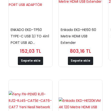
ENKADO EKD-TP50
Enkado EKD-HE60 60
TYPE-C USB 3,1 TO 4in1
Metre HDMI USB
PORT USB AD...
Extender
152,03 TL
803,16 TL
Sepete ekle
Sepete ekle