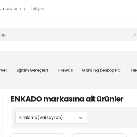
umaralarımız
İletişim
rver
Eğitim Gereçleri
Firewall
Gaming Deskop PC
Tel
ENKADO markasına ait ürünler