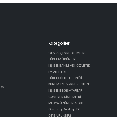
Kategoriler
OEM & ÇEVRE BİRİMLERİ
TÜKETİM ÜRÜNLERİ
KİŞİSEL BAKIM VE KOZMETİK
EV ALETLERİ
TÜKETİCİ ELEKTRONİĞİ
KURUMSAL & AĞ ÜRÜNLERİ
ARA
KİŞİSEL BİLGİSAYARLAR
GÜVENLİK SİSTEMLERİ
MEDYA ÜRÜNLERİ & AKS.
Gaming Deskop PC
OFİS ÜRÜNLERİ