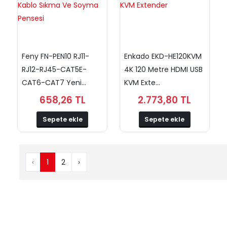
Feny FN-PEN10 RJ11-
Enkado EKD-HE120KVM
RJ12-RJ45-CAT5E-
4K 120 Metre HDMI USB
CAT6-CAT7 Yeni...
KVM Exte...
658,26 TL
2.773,80 TL
Sepete ekle
Sepete ekle
‹
1
2
›