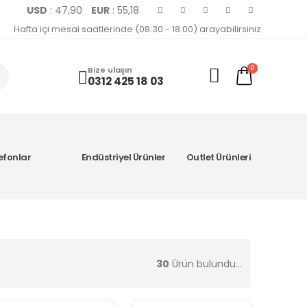
USD
: 47,90
EUR
: 55,18
Hafta içi mesai saatlerinde (08:30 - 18:00) arayabilirsiniz
0
Bize ulaşın
0312 425 18 03
efonlar
Endüstriyel Ürünler
Outlet Ürünleri
30
Ürün bulundu...