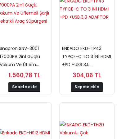
Snapron SNV-3001
ENKADO EKD-TP43
17000PA 2in1 Güçlü
TYPCE-C TO 3 İN1 HDMI
Vakum Ve Üflem...
+PD +USB 3,0...
1.560,78 TL
304,06 TL
Sepete ekle
Sepete ekle