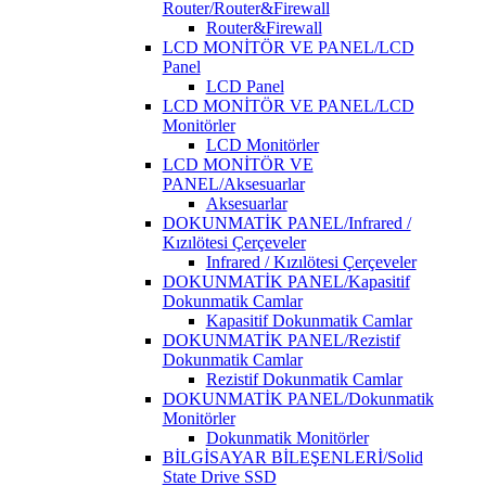
Router/Router&Firewall
Router&Firewall
LCD MONİTÖR VE PANEL/LCD
Panel
LCD Panel
LCD MONİTÖR VE PANEL/LCD
Monitörler
LCD Monitörler
LCD MONİTÖR VE
PANEL/Aksesuarlar
Aksesuarlar
DOKUNMATİK PANEL/Infrared /
Kızılötesi Çerçeveler
Infrared / Kızılötesi Çerçeveler
DOKUNMATİK PANEL/Kapasitif
Dokunmatik Camlar
Kapasitif Dokunmatik Camlar
DOKUNMATİK PANEL/Rezistif
Dokunmatik Camlar
Rezistif Dokunmatik Camlar
DOKUNMATİK PANEL/Dokunmatik
Monitörler
Dokunmatik Monitörler
BİLGİSAYAR BİLEŞENLERİ/Solid
State Drive SSD