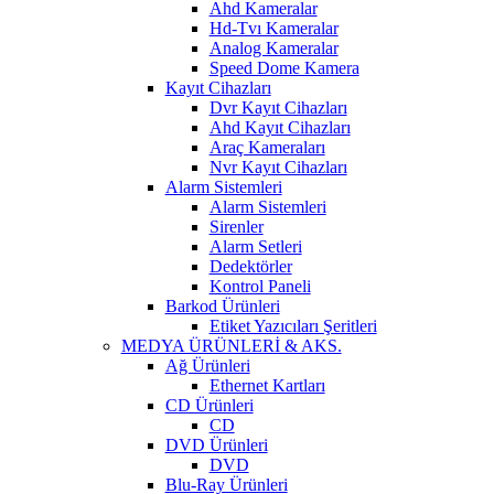
Ahd Kameralar
Hd-Tvı Kameralar
Analog Kameralar
Speed Dome Kamera
Kayıt Cihazları
Dvr Kayıt Cihazları
Ahd Kayıt Cihazları
Araç Kameraları
Nvr Kayıt Cihazları
Alarm Sistemleri
Alarm Sistemleri
Sirenler
Alarm Setleri
Dedektörler
Kontrol Paneli
Barkod Ürünleri
Etiket Yazıcıları Şeritleri
MEDYA ÜRÜNLERİ & AKS.
Ağ Ürünleri
Ethernet Kartları
CD Ürünleri
CD
DVD Ürünleri
DVD
Blu-Ray Ürünleri