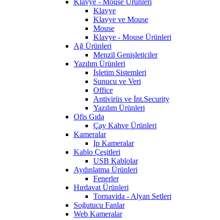
Klavye - Mouse Ürünleri
Klavye
Klavye ve Mouse
Mouse
Klavye - Mouse Ürünleri
Ağ Ürünleri
Menzil Genişleticiler
Yazılım Ürünleri
İşletim Sistemleri
Sunucu ve Veri
Office
Antivirüs ve İnt.Security
Yazılım Ürünleri
Ofis Gıda
Çay Kahve Ürünleri
Kameralar
Ip Kameralar
Kablo Çeşitleri
USB Kablolar
Aydınlatma Ürünleri
Fenerler
Hırdavat Ürünleri
Tornavida - Alyan Setleri
Soğutucu Fanlar
Web Kameralar