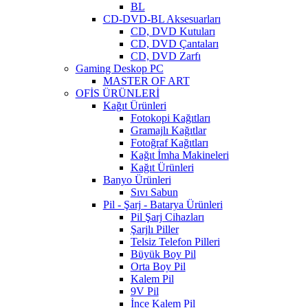
BL
CD-DVD-BL Aksesuarları
CD, DVD Kutuları
CD, DVD Çantaları
CD, DVD Zarfı
Gaming Deskop PC
MASTER OF ART
OFİS ÜRÜNLERİ
Kağıt Ürünleri
Fotokopi Kağıtları
Gramajlı Kağıtlar
Fotoğraf Kağıtları
Kağıt İmha Makineleri
Kağıt Ürünleri
Banyo Ürünleri
Sıvı Sabun
Pil - Şarj - Batarya Ürünleri
Pil Şarj Cihazları
Şarjlı Piller
Telsiz Telefon Pilleri
Büyük Boy Pil
Orta Boy Pil
Kalem Pil
9V Pil
İnce Kalem Pil