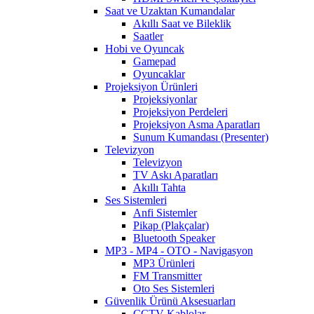
Saat ve Uzaktan Kumandalar
Akıllı Saat ve Bileklik
Saatler
Hobi ve Oyuncak
Gamepad
Oyuncaklar
Projeksiyon Ürünleri
Projeksiyonlar
Projeksiyon Perdeleri
Projeksiyon Asma Aparatları
Sunum Kumandası (Presenter)
Televizyon
Televizyon
TV Askı Aparatları
Akıllı Tahta
Ses Sistemleri
Anfi Sistemler
Pikap (Plakçalar)
Bluetooth Speaker
MP3 - MP4 - OTO - Navigasyon
MP3 Ürünleri
FM Transmitter
Oto Ses Sistemleri
Güvenlik Ürünü Aksesuarları
CCTV Kablolar