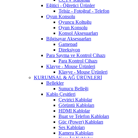
Eğitici - Öğretici Ürünler
Telsiz - Fotoğraf - Telefon
Oyun Konsolu
Oyuncu Koltuğu
Oyun Konsolu
Konsol Aksesuarları
Bilgisayar Aksesuarları
Gamepad
Direksiyon
Para Sayma ve Kontrol Cihazı
Para Kontrol Cihazı
Klavye - Mouse Ürünleri
Klavye - Mouse Ürünleri
KURUMSAL & AĞ ÜRÜNLERİ
Bellekler
Sunucu Belleği
Kablo Çeşitleri
Çevirici Kablolar
Görüntü Kabloları
HDMI Kablolar
Buat ve Telefon Kabloları
Güç (Power) Kabloları
Ses Kabloları
Kamera Kabloları