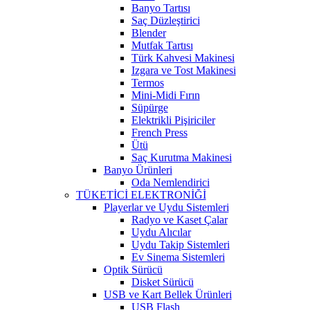
Banyo Tartısı
Saç Düzleştirici
Blender
Mutfak Tartısı
Türk Kahvesi Makinesi
Izgara ve Tost Makinesi
Termos
Mini-Midi Fırın
Süpürge
Elektrikli Pişiriciler
French Press
Ütü
Saç Kurutma Makinesi
Banyo Ürünleri
Oda Nemlendirici
TÜKETİCİ ELEKTRONİĞİ
Playerlar ve Uydu Sistemleri
Radyo ve Kaset Çalar
Uydu Alıcılar
Uydu Takip Sistemleri
Ev Sinema Sistemleri
Optik Sürücü
Disket Sürücü
USB ve Kart Bellek Ürünleri
USB Flash