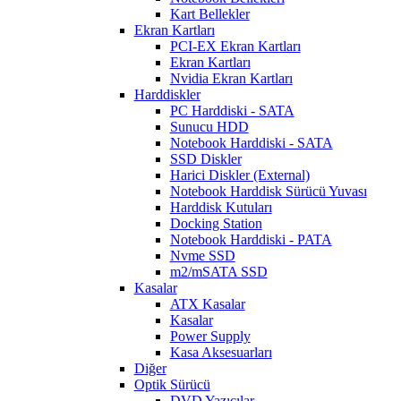
Kart Bellekler
Ekran Kartları
PCI-EX Ekran Kartları
Ekran Kartları
Nvidia Ekran Kartları
Harddiskler
PC Harddiski - SATA
Sunucu HDD
Notebook Harddiski - SATA
SSD Diskler
Harici Diskler (External)
Notebook Harddisk Sürücü Yuvası
Harddisk Kutuları
Docking Station
Notebook Harddiski - PATA
Nvme SSD
m2/mSATA SSD
Kasalar
ATX Kasalar
Kasalar
Power Supply
Kasa Aksesuarları
Diğer
Optik Sürücü
DVD Yazıcılar