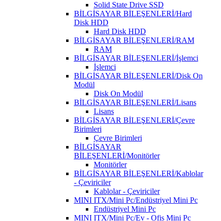
Solid State Drive SSD
BİLGİSAYAR BİLEŞENLERİ/Hard
Disk HDD
Hard Disk HDD
BİLGİSAYAR BİLEŞENLERİ/RAM
RAM
BİLGİSAYAR BİLEŞENLERİ/İşlemci
İşlemci
BİLGİSAYAR BİLEŞENLERİ/Disk On
Modül
Disk On Modül
BİLGİSAYAR BİLEŞENLERİ/Lisans
Lisans
BİLGİSAYAR BİLEŞENLERİ/Çevre
Birimleri
Çevre Birimleri
BİLGİSAYAR
BİLEŞENLERİ/Monitörler
Monitörler
BİLGİSAYAR BİLEŞENLERİ/Kablolar
- Çeviriciler
Kablolar - Çeviriciler
MINI ITX/Mini Pc/Endüstriyel Mini Pc
Endüstriyel Mini Pc
MINI ITX/Mini Pc/Ev - Ofis Mini Pc