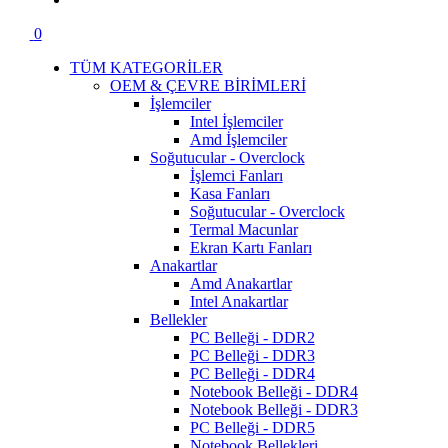
0
TÜM KATEGORİLER
OEM & ÇEVRE BİRİMLERİ
İşlemciler
Intel İşlemciler
Amd İşlemciler
Soğutucular - Overclock
İşlemci Fanları
Kasa Fanları
Soğutucular - Overclock
Termal Macunlar
Ekran Kartı Fanları
Anakartlar
Amd Anakartlar
Intel Anakartlar
Bellekler
PC Belleği - DDR2
PC Belleği - DDR3
PC Belleği - DDR4
Notebook Belleği - DDR4
Notebook Belleği - DDR3
PC Belleği - DDR5
Notebook Bellekleri