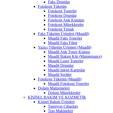
Faks Drumlar
Fotokopi Tüketim
Fotokopi Tonerler
Fotokopi Drumlar
Fotokopi Atık Kutuları
Fotokopi Mürekkepler
Fotokopi Tırnak
Faks Tüketim Ürünleri (Muadil)
Muadil Faks Tonerler
Muadil Faks Filmi
Yazıcı Tüketim Ürünleri (Muadil)
Muadil Atık Toner Kutusu
Muadil Bakım Kiti (Maintenance)
Muadil Laser Tonerler
Muadil Drumlar
Muadil Inkjet Kartuşlar
Muadil Şeritler
Fotokopi Tüketim (Muadil)
Muadil Fotokopi Tonerler
Dolum Malzemeleri
Dolum Mürekkepler
KİŞİSEL BAKIM VE KOZMETİK
Kişisel Bakım Ürünleri
Tansiyon Cihazları
Traş Makineleri