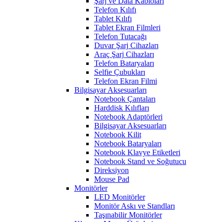
Şarj ve Data Kabloları
Telefon Kılıfı
Tablet Kılıfı
Tablet Ekran Filmleri
Telefon Tutacağı
Duvar Şarj Cihazları
Araç Şarj Cihazları
Telefon Bataryaları
Selfie Çubukları
Telefon Ekran Filmi
Bilgisayar Aksesuarları
Notebook Çantaları
Harddisk Kılıfları
Notebook Adaptörleri
Bilgisayar Aksesuarları
Notebook Kilit
Notebook Bataryaları
Notebook Klavye Etiketleri
Notebook Stand ve Soğutucu
Direksiyon
Mouse Pad
Monitörler
LED Monitörler
Monitör Askı ve Standları
Taşınabilir Monitörler