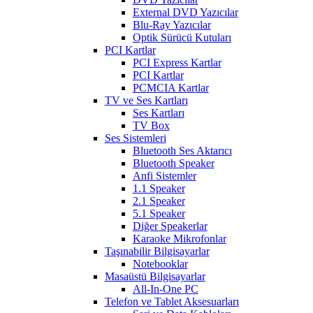
External DVD Yazıcılar
Blu-Ray Yazıcılar
Optik Sürücü Kutuları
PCI Kartlar
PCI Express Kartlar
PCI Kartlar
PCMCIA Kartlar
TV ve Ses Kartları
Ses Kartları
TV Box
Ses Sistemleri
Bluetooth Ses Aktarıcı
Bluetooth Speaker
Anfi Sistemler
1.1 Speaker
2.1 Speaker
5.1 Speaker
Diğer Speakerlar
Karaoke Mikrofonlar
Taşınabilir Bilgisayarlar
Notebooklar
Masaüstü Bilgisayarlar
All-In-One PC
Telefon ve Tablet Aksesuarları