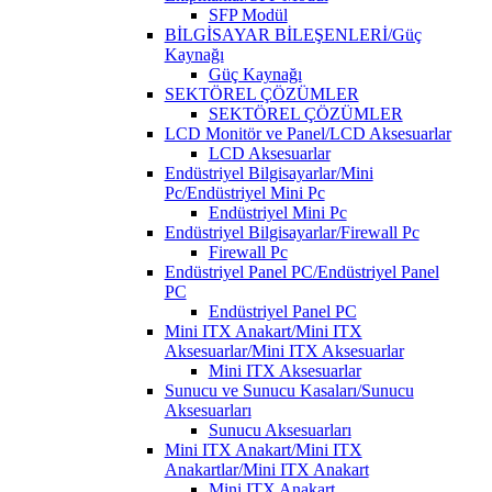
SFP Modül
BİLGİSAYAR BİLEŞENLERİ/Güç
Kaynağı
Güç Kaynağı
SEKTÖREL ÇÖZÜMLER
SEKTÖREL ÇÖZÜMLER
LCD Monitör ve Panel/LCD Aksesuarlar
LCD Aksesuarlar
Endüstriyel Bilgisayarlar/Mini
Pc/Endüstriyel Mini Pc
Endüstriyel Mini Pc
Endüstriyel Bilgisayarlar/Firewall Pc
Firewall Pc
Endüstriyel Panel PC/Endüstriyel Panel
PC
Endüstriyel Panel PC
Mini ITX Anakart/Mini ITX
Aksesuarlar/Mini ITX Aksesuarlar
Mini ITX Aksesuarlar
Sunucu ve Sunucu Kasaları/Sunucu
Aksesuarları
Sunucu Aksesuarları
Mini ITX Anakart/Mini ITX
Anakartlar/Mini ITX Anakart
Mini ITX Anakart