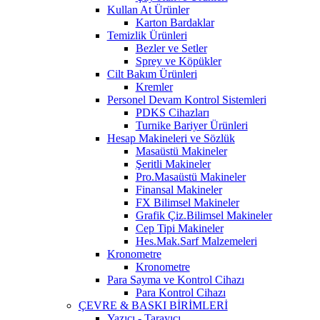
Kullan At Ürünler
Karton Bardaklar
Temizlik Ürünleri
Bezler ve Setler
Sprey ve Köpükler
Cilt Bakım Ürünleri
Kremler
Personel Devam Kontrol Sistemleri
PDKS Cihazları
Turnike Bariyer Ürünleri
Hesap Makineleri ve Sözlük
Masaüstü Makineler
Şeritli Makineler
Pro.Masaüstü Makineler
Finansal Makineler
FX Bilimsel Makineler
Grafik Çiz.Bilimsel Makineler
Cep Tipi Makineler
Hes.Mak.Sarf Malzemeleri
Kronometre
Kronometre
Para Sayma ve Kontrol Cihazı
Para Kontrol Cihazı
ÇEVRE & BASKI BİRİMLERİ
Yazıcı - Tarayıcı