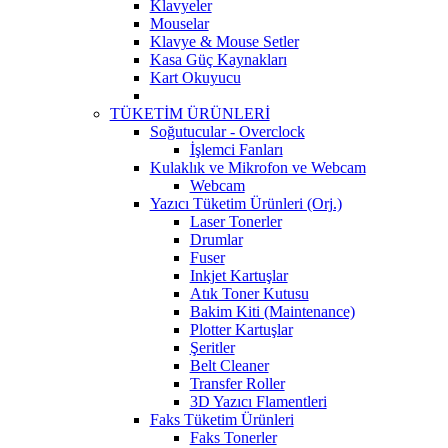
Klavyeler
Mouselar
Klavye & Mouse Setler
Kasa Güç Kaynakları
Kart Okuyucu
TÜKETİM ÜRÜNLERİ
Soğutucular - Overclock
İşlemci Fanları
Kulaklık ve Mikrofon ve Webcam
Webcam
Yazıcı Tüketim Ürünleri (Orj.)
Laser Tonerler
Drumlar
Fuser
Inkjet Kartuşlar
Atık Toner Kutusu
Bakim Kiti (Maintenance)
Plotter Kartuşlar
Şeritler
Belt Cleaner
Transfer Roller
3D Yazıcı Flamentleri
Faks Tüketim Ürünleri
Faks Tonerler