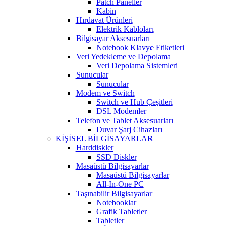
Patch Paneller
Kabin
Hırdavat Ürünleri
Elektrik Kabloları
Bilgisayar Aksesuarları
Notebook Klavye Etiketleri
Veri Yedekleme ve Depolama
Veri Depolama Sistemleri
Sunucular
Sunucular
Modem ve Switch
Switch ve Hub Çeşitleri
DSL Modemler
Telefon ve Tablet Aksesuarları
Duvar Şarj Cihazları
KİŞİSEL BİLGİSAYARLAR
Harddiskler
SSD Diskler
Masaüstü Bilgisayarlar
Masaüstü Bilgisayarlar
All-In-One PC
Taşınabilir Bilgisayarlar
Notebooklar
Grafik Tabletler
Tabletler