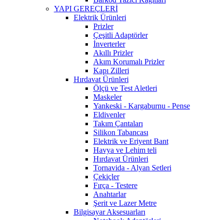
YAPI GEREÇLERİ
Elektrik Ürünleri
Prizler
Çeşitli Adaptörler
İnverterler
Akıllı Prizler
Akım Korumalı Prizler
Kapı Zilleri
Hırdavat Ürünleri
Ölçü ve Test Aletleri
Maskeler
Yankeski - Kargaburnu - Pense
Eldivenler
Takım Çantaları
Silikon Tabancası
Elektrik ve Eriyent Bant
Havya ve Lehim teli
Hırdavat Ürünleri
Tornavida - Alyan Setleri
Çekiçler
Fırça - Testere
Anahtarlar
Şerit ve Lazer Metre
Bilgisayar Aksesuarları