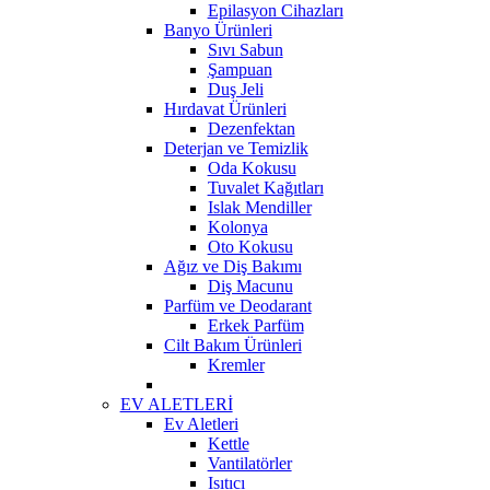
Epilasyon Cihazları
Banyo Ürünleri
Sıvı Sabun
Şampuan
Duş Jeli
Hırdavat Ürünleri
Dezenfektan
Deterjan ve Temizlik
Oda Kokusu
Tuvalet Kağıtları
Islak Mendiller
Kolonya
Oto Kokusu
Ağız ve Diş Bakımı
Diş Macunu
Parfüm ve Deodarant
Erkek Parfüm
Cilt Bakım Ürünleri
Kremler
EV ALETLERİ
Ev Aletleri
Kettle
Vantilatörler
Isıtıcı