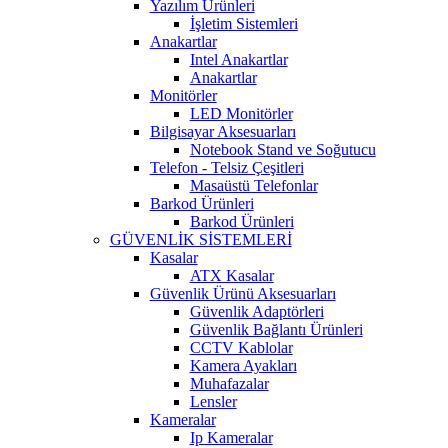
Yazılım Ürünleri
İşletim Sistemleri
Anakartlar
Intel Anakartlar
Anakartlar
Monitörler
LED Monitörler
Bilgisayar Aksesuarları
Notebook Stand ve Soğutucu
Telefon - Telsiz Çeşitleri
Masaüstü Telefonlar
Barkod Ürünleri
Barkod Ürünleri
GÜVENLİK SİSTEMLERİ
Kasalar
ATX Kasalar
Güvenlik Ürünü Aksesuarları
Güvenlik Adaptörleri
Güvenlik Bağlantı Ürünleri
CCTV Kablolar
Kamera Ayakları
Muhafazalar
Lensler
Kameralar
Ip Kameralar