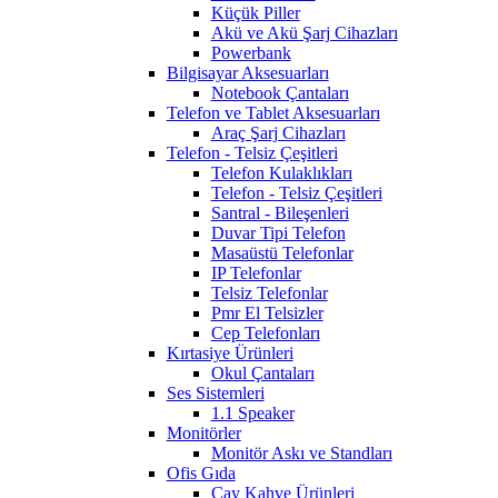
Küçük Piller
Akü ve Akü Şarj Cihazları
Powerbank
Bilgisayar Aksesuarları
Notebook Çantaları
Telefon ve Tablet Aksesuarları
Araç Şarj Cihazları
Telefon - Telsiz Çeşitleri
Telefon Kulaklıkları
Telefon - Telsiz Çeşitleri
Santral - Bileşenleri
Duvar Tipi Telefon
Masaüstü Telefonlar
IP Telefonlar
Telsiz Telefonlar
Pmr El Telsizler
Cep Telefonları
Kırtasiye Ürünleri
Okul Çantaları
Ses Sistemleri
1.1 Speaker
Monitörler
Monitör Askı ve Standları
Ofis Gıda
Çay Kahve Ürünleri