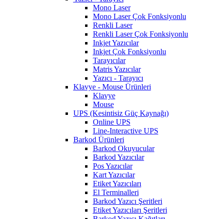
Mono Laser
Mono Laser Çok Fonksiyonlu
Renkli Laser
Renkli Laser Çok Fonksiyonlu
Inkjet Yazıcılar
Inkjet Çok Fonksiyonlu
Tarayıcılar
Matris Yazıcılar
Yazıcı - Tarayıcı
Klavye - Mouse Ürünleri
Klavye
Mouse
UPS (Kesintisiz Güç Kaynağı)
Online UPS
Line-Interactive UPS
Barkod Ürünleri
Barkod Okuyucular
Barkod Yazıcılar
Pos Yazıcılar
Kart Yazıcılar
Etiket Yazıcıları
El Terminalleri
Barkod Yazıcı Şeritleri
Etiket Yazıcıları Şeritleri
Barkod Yazıcı Kağıtları