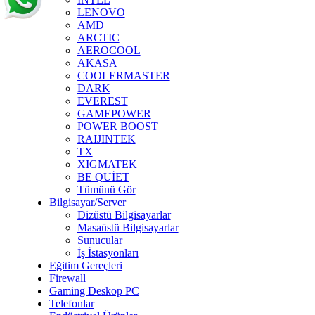
LENOVO
AMD
ARCTIC
AEROCOOL
AKASA
COOLERMASTER
DARK
EVEREST
GAMEPOWER
POWER BOOST
RAIJINTEK
TX
XIGMATEK
BE QUİET
Tümünü Gör
Bilgisayar/Server
Dizüstü Bilgisayarlar
Masaüstü Bilgisayarlar
Sunucular
İş İstasyonları
Eğitim Gereçleri
Firewall
Gaming Deskop PC
Telefonlar