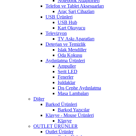
Notebook Adaptörleri
Telefon ve Tablet Aksesuarları
Araç Şarj Cihazları
USB Ürünleri
USB Hub
Kart Okuyucu
Televizyon
TV Askı Aparatları
Deterjan ve Temizlik
Islak Mendiller
Oda Kokusu
Aydınlatma Ürünleri
Ampuller
Şerit LED
Fenerler
Işıldaklar
Dış Cephe Aydınlatma
Masa Lambaları
Diğer
Barkod Ürünleri
Barkod Yazıcılar
Klavye - Mouse Ürünleri
Klavye
OUTLET ÜRÜNLER
Outlet Ürünler