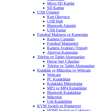
Micro SD Kartlar
SD Kartlar
USB Ürünleri
Kart Okuyucu
USB Hub
Bluetooth Adaptör
USB Fanlar
Fotoğraf Makinesi ve Kameralar
Kamera Çantaları
Fotoğraf Makineleri
Kamera Ayakları (Tripod)
Aksiyon Kameralar
Telefon ve Tablet Aksesuarları
Duvar Şarj Cihazları
Telefon ve Tablet Aksesuarları
Kulaklık ve Mikrofon ve Webcam
Webcam
PC Kulaklıklar
Kulaklıklı Mikrofonlar
MP3 ve MP4 Kulaklıklar
Bluetooth Kulaklıklar
Mikrofon
Usb Kulaklıklar
KVM Switch ve Printserver
HDMI Switch ve Çoklayıcı