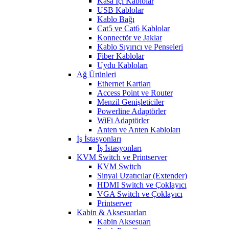
Kasa İçi Kablolar
USB Kablolar
Kablo Bağı
Cat5 ve Cat6 Kablolar
Konnectör ve Jaklar
Kablo Sıyırıcı ve Penseleri
Fiber Kablolar
Uydu Kabloları
Ağ Ürünleri
Ethernet Kartları
Access Point ve Router
Menzil Genişleticiler
Powerline Adaptörler
WiFi Adaptörler
Anten ve Anten Kabloları
İş İstasyonları
İş İstasyonları
KVM Switch ve Printserver
KVM Switch
Sinyal Uzatıcılar (Extender)
HDMI Switch ve Çoklayıcı
VGA Switch ve Çoklayıcı
Printserver
Kabin & Aksesuarları
Kabin Aksesuarı