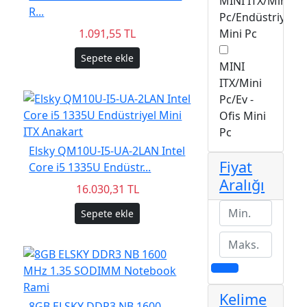
MINI ITX/Mini
R...
Pc/Endüstriyel
1.091,55 TL
Mini Pc
Sepete ekle
MINI
ITX/Mini
Pc/Ev -
Ofis Mini
Pc
Elsky QM10U-I5-UA-2LAN Intel
Fiyat
Core i5 1335U Endüstr...
Aralığı
16.030,31 TL
Sepete ekle
Kelime
8GB ELSKY DDR3 NB 1600