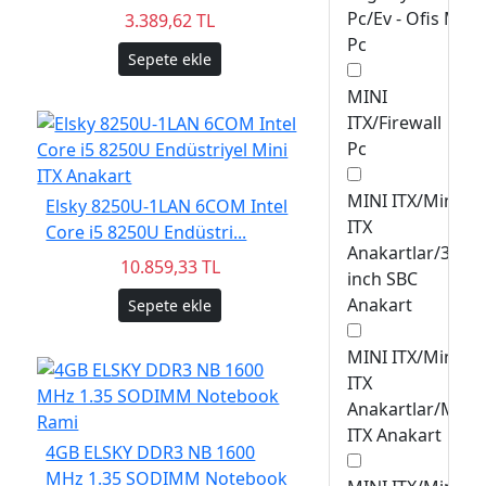
Pc/Ev - Ofis Mini
3.389,62 TL
Pc
Sepete ekle
MINI
ITX/Firewall
Pc
MINI ITX/Mini
Elsky 8250U-1LAN 6COM Intel
ITX
Core i5 8250U Endüstri...
Anakartlar/3.5
10.859,33 TL
inch SBC
Anakart
Sepete ekle
MINI ITX/Mini
ITX
Anakartlar/Mini
ITX Anakart
4GB ELSKY DDR3 NB 1600
MHz 1.35 SODIMM Notebook