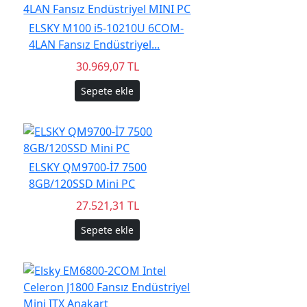
ELSKY M100 i5-10210U 6COM-
4LAN Fansız Endüstriyel...
30.969,07 TL
Sepete ekle
ELSKY QM9700-İ7 7500
8GB/120SSD Mini PC
27.521,31 TL
Sepete ekle