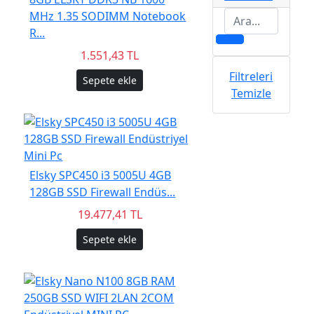
MHz 1.35 SODIMM Notebook
R...
1.551,43 TL
Filtreleri
Sepete ekle
Temizle
Elsky SPC450 i3 5005U 4GB
128GB SSD Firewall Endüs...
19.477,41 TL
Sepete ekle