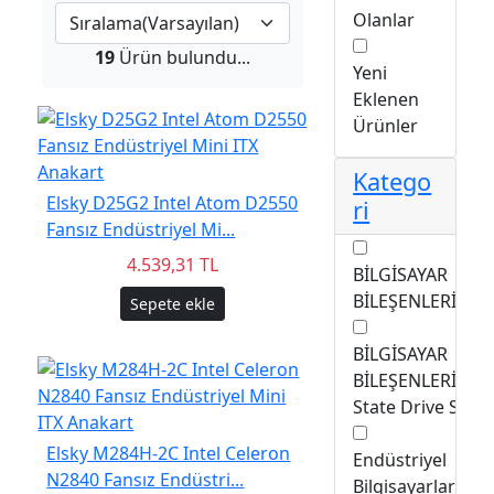
Olanlar
19
Ürün bulundu...
Yeni
Eklenen
Ürünler
Katego
Elsky D25G2 Intel Atom D2550
ri
Fansız Endüstriyel Mi...
4.539,31 TL
BİLGİSAYAR
BİLEŞENLERİ/RA
Sepete ekle
BİLGİSAYAR
BİLEŞENLERİ/Sol
State Drive SSD
Elsky M284H-2C Intel Celeron
Endüstriyel
N2840 Fansız Endüstri...
Bilgisayarlar/Min