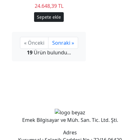
24.648,39 TL
Sepete ekle
« Önceki
Sonraki »
19
Ürün bulundu...
Emek Bilgisayar ve Müh. San. Tic. Ltd. Şti.
Adres
Kurumsal : Selanik Caddesi No : 72/16 06420