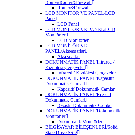
Router/Router&Firewall
Router&Firewall
LCD MONİTÖR VE PANEL/LCD
Panel
LCD Panel
LCD MONİTÖR VE PANEL/LCD
Monitörler
LCD Monitörler
LCD MONİTÖR VE
PANEL/Aksesuarlar
Aksesuarlar
DOKUNMATİK PANEL/Infrared /
Kızılötesi Çerçeveler
Infrared / Kızılötesi Çerçeveler
DOKUNMATİK PANEL/Kapasitif
Dokunmatik Camlar
Kapasitif Dokunmatik Camlar
DOKUNMATİK PANEL/Rezistif
Dokunmatik Camlar
Rezistif Dokunmatik Camlar
DOKUNMATİK PANEL/Dokunmatik
Monitörler
Dokunmatik Monitörler
BİLGİSAYAR BİLEŞENLERİ/Solid
State Drive SSD