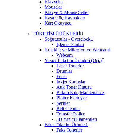
Klavyeler
Mouselar
Klavye & Mouse Setler
Kasa Güç Kaynakları
Kart Okuyucu
TÜKETİM ÜRÜNLERİ
Soğutucular - Overclock
İşlemci Fanları
Kulaklık ve Mikrofon ve Webcam
Webcam
Yazıcı Tüketim Ürünleri (Orj.)
Laser Tonerler
Drumlar
Fuser
Inkjet Kartuşlar
Atık Toner Kutusu
Bakim Kiti (Maintenance)
Plotter Kartuşlar
Şeritler
Belt Cleaner
Transfer Roller
3D Yazıcı Flamentleri
Faks Tüketim Ürünleri
Faks Tonerler