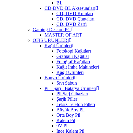
BL
CD-DVD-BL Aksesuarları
CD, DVD Kutuları
CD, DVD Çantaları
CD, DVD Zarfı
Gaming Deskop PC
MASTER OF ART
OFİS ÜRÜNLERİ
Kağıt Ürünleri
Fotokopi Kağıtları
Gramajlı Kağıtlar
Fotoğraf Kağıtları
Kağıt İmha Makineleri
Kağıt Ürünleri
Banyo Ürünleri
Sıvı Sabun
Pil - Şarj - Batarya Ürünleri
Pil Şarj Cihazları
Şarjlı Piller
Telsiz Telefon Pilleri
Büyük Boy Pil
Orta Boy Pil
Kalem Pil
9V Pil
İnce Kalem Pil