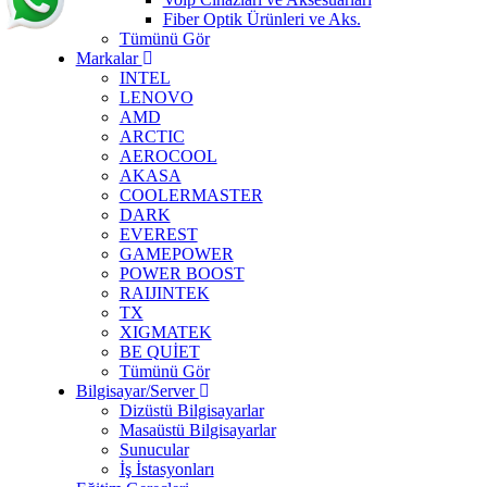
Fiber Optik Ürünleri ve Aks.
Tümünü Gör
Markalar
INTEL
LENOVO
AMD
ARCTIC
AEROCOOL
AKASA
COOLERMASTER
DARK
EVEREST
GAMEPOWER
POWER BOOST
RAIJINTEK
TX
XIGMATEK
BE QUİET
Tümünü Gör
Bilgisayar/Server
Dizüstü Bilgisayarlar
Masaüstü Bilgisayarlar
Sunucular
İş İstasyonları