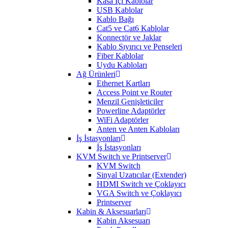
Kasa İçi Kablolar
USB Kablolar
Kablo Bağı
Cat5 ve Cat6 Kablolar
Konnectör ve Jaklar
Kablo Sıyırıcı ve Penseleri
Fiber Kablolar
Uydu Kabloları
Ağ Ürünleri
Ethernet Kartları
Access Point ve Router
Menzil Genişleticiler
Powerline Adaptörler
WiFi Adaptörler
Anten ve Anten Kabloları
İş İstasyonları
İş İstasyonları
KVM Switch ve Printserver
KVM Switch
Sinyal Uzatıcılar (Extender)
HDMI Switch ve Çoklayıcı
VGA Switch ve Çoklayıcı
Printserver
Kabin & Aksesuarları
Kabin Aksesuarı