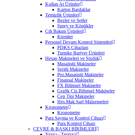
Kullan At Ürünler
Karton Bardaklar
Temizlik Ürünleri
Bezler ve Setler
Sprey ve Köpükler
Cilt Bakım Ürünleri
Kremler
Personel Devam Kontrol Sistemleri
PDKS Cihazları
Turnike Bariyer Ürünleri
Hesap Makineleri ve Sözlük
Masaüstü Makineler
Şeritli Makineler
Pro.Masaüstü Makineler
Finansal Makineler
FX Bilimsel Makineler
Grafik Çiz.Bilimsel Makineler
Cep Tipi Makineler
Hes.Mak.Sarf Malzemeleri
Kronometre
Kronometre
Para Sayma ve Kontrol Cihazı
Para Kontrol Cihazı
ÇEVRE & BASKI BİRİMLERİ
Yazıcı - Tarayıcı