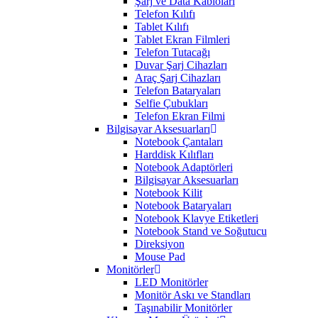
Şarj ve Data Kabloları
Telefon Kılıfı
Tablet Kılıfı
Tablet Ekran Filmleri
Telefon Tutacağı
Duvar Şarj Cihazları
Araç Şarj Cihazları
Telefon Bataryaları
Selfie Çubukları
Telefon Ekran Filmi
Bilgisayar Aksesuarları
Notebook Çantaları
Harddisk Kılıfları
Notebook Adaptörleri
Bilgisayar Aksesuarları
Notebook Kilit
Notebook Bataryaları
Notebook Klavye Etiketleri
Notebook Stand ve Soğutucu
Direksiyon
Mouse Pad
Monitörler
LED Monitörler
Monitör Askı ve Standları
Taşınabilir Monitörler