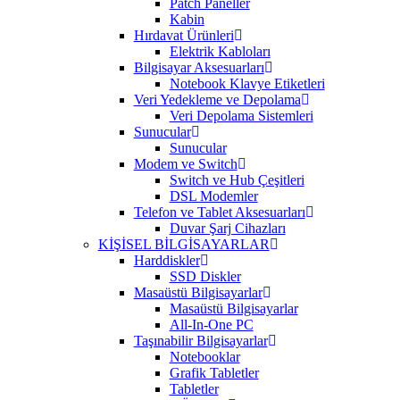
Patch Paneller
Kabin
Hırdavat Ürünleri
Elektrik Kabloları
Bilgisayar Aksesuarları
Notebook Klavye Etiketleri
Veri Yedekleme ve Depolama
Veri Depolama Sistemleri
Sunucular
Sunucular
Modem ve Switch
Switch ve Hub Çeşitleri
DSL Modemler
Telefon ve Tablet Aksesuarları
Duvar Şarj Cihazları
KİŞİSEL BİLGİSAYARLAR
Harddiskler
SSD Diskler
Masaüstü Bilgisayarlar
Masaüstü Bilgisayarlar
All-In-One PC
Taşınabilir Bilgisayarlar
Notebooklar
Grafik Tabletler
Tabletler