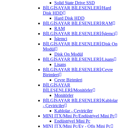
Solid State Drive SSD
BİLGİSAYAR BİLEŞENLERİ/Hard
Disk HDD
Hard Disk HDD
BİLGİSAYAR BİLEŞENLERİ/RAM
RAM
BİLGİSAYAR BİLEŞENLERİ/İşlemci
İşlemci
BİLGİSAYAR BİLEŞENLERİ/Disk On
Modül
Disk On Modül
BİLGİSAYAR BİLEŞENLERİ/Lisans
Lisans
BİLGİSAYAR BİLEŞENLERİ/Çevre
Birimleri
Çevre Birimleri
BİLGİSAYAR
BİLEŞENLERİ/Monitörler
Monitörler
BİLGİSAYAR BİLEŞENLERİ/Kablolar
- Çeviriciler
Kablolar - Çeviriciler
MINI ITX/Mini Pc/Endüstriyel Mini Pc
Endüstriyel Mini Pc
MINI ITX/Mini Pc/Ev - Ofis Mini Pc