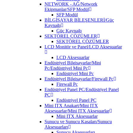
NETWORK - AĞ/Network
Ekipmanlar/SFP Modül
SFP Modül
BİLGİSAYAR BİLEŞENLERİ/Güç
Kaynağı
Güç Kaynağı
SEKTÖREL ÇÖZÜMLER
SEKTÖREL ÇÖZÜMLER
LCD Monitör ve Panel/LCD Aksesuarlar
LCD Aksesuarlar
Endüstriyel Bilgisayarlar/Mini
Pc/Endüstriyel Mini Pc
Endüstriyel Mini Pc
Endüstriyel Bilgisayarlar/Firewall Pc
Firewall Pc
Endüstriyel Panel PC/Endüstriyel Panel
PC
Endüstriyel Panel PC
Mini ITX Anakart/Mini ITX
Aksesuarlar/Mini ITX Aksesuarlar
Mini ITX Aksesuarlar
Sunucu ve Sunucu Kasaları/Sunucu
Aksesuarları
Sunucu Aksesuarları