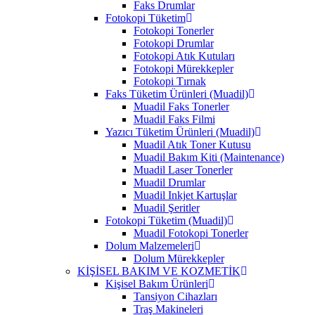
Faks Drumlar
Fotokopi Tüketim
Fotokopi Tonerler
Fotokopi Drumlar
Fotokopi Atık Kutuları
Fotokopi Mürekkepler
Fotokopi Tırnak
Faks Tüketim Ürünleri (Muadil)
Muadil Faks Tonerler
Muadil Faks Filmi
Yazıcı Tüketim Ürünleri (Muadil)
Muadil Atık Toner Kutusu
Muadil Bakım Kiti (Maintenance)
Muadil Laser Tonerler
Muadil Drumlar
Muadil Inkjet Kartuşlar
Muadil Şeritler
Fotokopi Tüketim (Muadil)
Muadil Fotokopi Tonerler
Dolum Malzemeleri
Dolum Mürekkepler
KİŞİSEL BAKIM VE KOZMETİK
Kişisel Bakım Ürünleri
Tansiyon Cihazları
Traş Makineleri