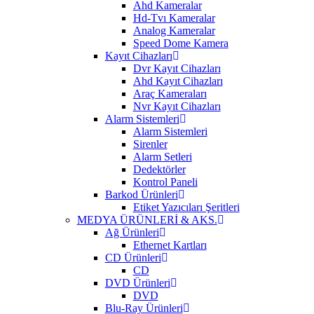
Ahd Kameralar
Hd-Tvı Kameralar
Analog Kameralar
Speed Dome Kamera
Kayıt Cihazları
Dvr Kayıt Cihazları
Ahd Kayıt Cihazları
Araç Kameraları
Nvr Kayıt Cihazları
Alarm Sistemleri
Alarm Sistemleri
Sirenler
Alarm Setleri
Dedektörler
Kontrol Paneli
Barkod Ürünleri
Etiket Yazıcıları Şeritleri
MEDYA ÜRÜNLERİ & AKS.
Ağ Ürünleri
Ethernet Kartları
CD Ürünleri
CD
DVD Ürünleri
DVD
Blu-Ray Ürünleri