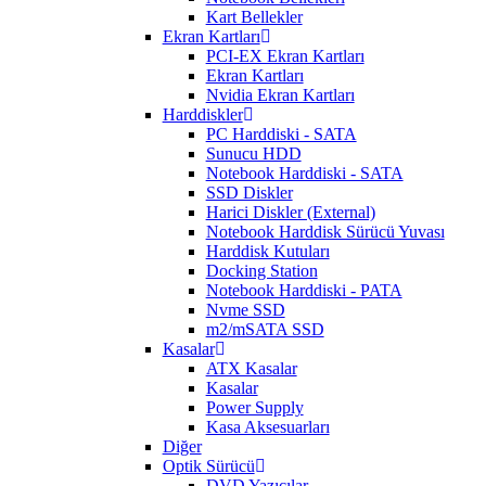
Kart Bellekler
Ekran Kartları
PCI-EX Ekran Kartları
Ekran Kartları
Nvidia Ekran Kartları
Harddiskler
PC Harddiski - SATA
Sunucu HDD
Notebook Harddiski - SATA
SSD Diskler
Harici Diskler (External)
Notebook Harddisk Sürücü Yuvası
Harddisk Kutuları
Docking Station
Notebook Harddiski - PATA
Nvme SSD
m2/mSATA SSD
Kasalar
ATX Kasalar
Kasalar
Power Supply
Kasa Aksesuarları
Diğer
Optik Sürücü
DVD Yazıcılar