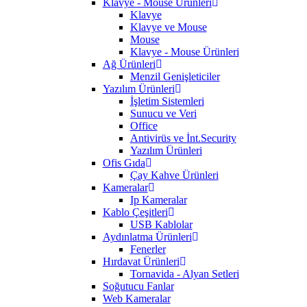
Klavye - Mouse Ürünleri
Klavye
Klavye ve Mouse
Mouse
Klavye - Mouse Ürünleri
Ağ Ürünleri
Menzil Genişleticiler
Yazılım Ürünleri
İşletim Sistemleri
Sunucu ve Veri
Office
Antivirüs ve İnt.Security
Yazılım Ürünleri
Ofis Gıda
Çay Kahve Ürünleri
Kameralar
Ip Kameralar
Kablo Çeşitleri
USB Kablolar
Aydınlatma Ürünleri
Fenerler
Hırdavat Ürünleri
Tornavida - Alyan Setleri
Soğutucu Fanlar
Web Kameralar