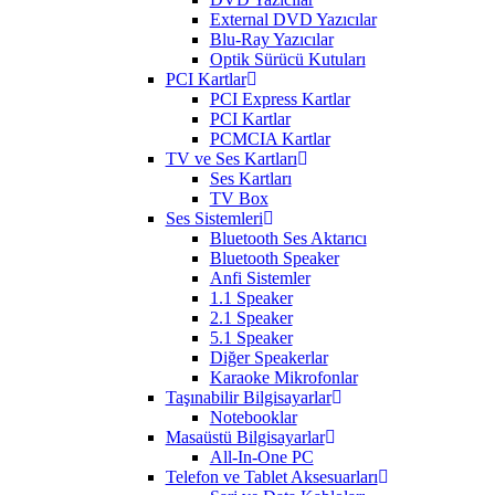
External DVD Yazıcılar
Blu-Ray Yazıcılar
Optik Sürücü Kutuları
PCI Kartlar
PCI Express Kartlar
PCI Kartlar
PCMCIA Kartlar
TV ve Ses Kartları
Ses Kartları
TV Box
Ses Sistemleri
Bluetooth Ses Aktarıcı
Bluetooth Speaker
Anfi Sistemler
1.1 Speaker
2.1 Speaker
5.1 Speaker
Diğer Speakerlar
Karaoke Mikrofonlar
Taşınabilir Bilgisayarlar
Notebooklar
Masaüstü Bilgisayarlar
All-In-One PC
Telefon ve Tablet Aksesuarları