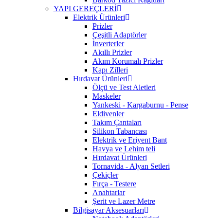
YAPI GEREÇLERİ
Elektrik Ürünleri
Prizler
Çeşitli Adaptörler
İnverterler
Akıllı Prizler
Akım Korumalı Prizler
Kapı Zilleri
Hırdavat Ürünleri
Ölçü ve Test Aletleri
Maskeler
Yankeski - Kargaburnu - Pense
Eldivenler
Takım Çantaları
Silikon Tabancası
Elektrik ve Eriyent Bant
Havya ve Lehim teli
Hırdavat Ürünleri
Tornavida - Alyan Setleri
Çekiçler
Fırça - Testere
Anahtarlar
Şerit ve Lazer Metre
Bilgisayar Aksesuarları