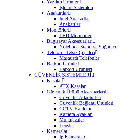
Yazılım Ürünleri
İşletim Sistemleri
Anakartlar
Intel Anakartlar
Anakartlar
Monitörler
LED Monitörler
Bilgisayar Aksesuarları
Notebook Stand ve Soğutucu
Telefon - Telsiz Çeşitleri
Masaüstü Telefonlar
Barkod Ürünleri
Barkod Ürünleri
GÜVENLİK SİSTEMLERİ
Kasalar
ATX Kasalar
Güvenlik Ürünü Aksesuarları
Güvenlik Adaptörleri
Güvenlik Bağlantı Ürünleri
CCTV Kablolar
Kamera Ayakları
Muhafazalar
Lensler
Kameralar
Ip Kameralar