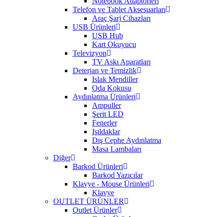
Notebook Adaptörleri
Telefon ve Tablet Aksesuarları
Araç Şarj Cihazları
USB Ürünleri
USB Hub
Kart Okuyucu
Televizyon
TV Askı Aparatları
Deterjan ve Temizlik
Islak Mendiller
Oda Kokusu
Aydınlatma Ürünleri
Ampuller
Şerit LED
Fenerler
Işıldaklar
Dış Cephe Aydınlatma
Masa Lambaları
Diğer
Barkod Ürünleri
Barkod Yazıcılar
Klavye - Mouse Ürünleri
Klavye
OUTLET ÜRÜNLER
Outlet Ürünler