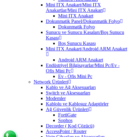
Mini ITX Anakart/Mini ITX
Anakartlar/Mini ITX Anakart
Mini ITX Anakart
Dokunmatik Panel/Dokunmatik Folyo
Dokunmatik Folyo
Sunucu ve Sunucu Kasaları/Boş Sunucu
Kasası
Boş Sunucu Kasası
Mini ITX Anakart/Android ARM Anakart
Android ARM Anakart
Endüstriyel Bilgisayarlar/Mini Pc/Ev -
Ofis Mini Pc
Ev - Ofis Mini Pc
Network Ürünleri
Kablo ve Ağ Aksesuarları
Switch ve Aksesuarları
Modemler
Kablolu ve Kablosuz Adaptörler
Ağ Güvenlik Ürünleri
FortiGate
Sophos
Decorder ( Kod Çözücü)
AccessPoint / Router
Voip Cihazları ve Aksesuarları