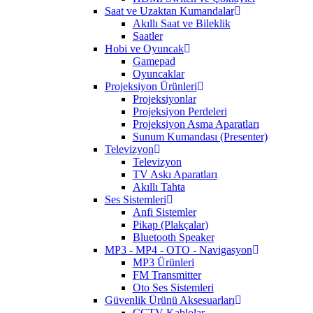
Saat ve Uzaktan Kumandalar
Akıllı Saat ve Bileklik
Saatler
Hobi ve Oyuncak
Gamepad
Oyuncaklar
Projeksiyon Ürünleri
Projeksiyonlar
Projeksiyon Perdeleri
Projeksiyon Asma Aparatları
Sunum Kumandası (Presenter)
Televizyon
Televizyon
TV Askı Aparatları
Akıllı Tahta
Ses Sistemleri
Anfi Sistemler
Pikap (Plakçalar)
Bluetooth Speaker
MP3 - MP4 - OTO - Navigasyon
MP3 Ürünleri
FM Transmitter
Oto Ses Sistemleri
Güvenlik Ürünü Aksesuarları
CCTV Kablolar