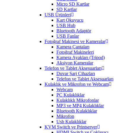
Micro SD Kartlar
SD Kartlar
USB Ürünleri
Kart Okuyucu
USB Hub
Bluetooth Adaptör
USB Fanlar
Fotoğraf Makinesi ve Kameralar
Kamera Çantaları
Fotoğraf Makineleri
Kamera Ayakları (Tripod)
Aksiyon Kameralar
Telefon ve Tablet Aksesuarları
Duvar Şarj Cihazları
Telefon ve Tablet Aksesuarları
Kulaklık ve Mikrofon ve Webcam
Webcam
PC Kulaklıklar
Kulaklıklı Mikrofonlar
MP3 ve MP4 Kulaklıklar
Bluetooth Kulaklıklar
Mikrofon
Usb Kulaklıklar
KVM Switch ve Printserver
HDMI Switch ve Çoklayıcı