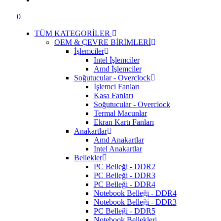
0
TÜM KATEGORİLER
OEM & ÇEVRE BİRİMLERİ
İşlemciler
Intel İşlemciler
Amd İşlemciler
Soğutucular - Overclock
İşlemci Fanları
Kasa Fanları
Soğutucular - Overclock
Termal Macunlar
Ekran Kartı Fanları
Anakartlar
Amd Anakartlar
Intel Anakartlar
Bellekler
PC Belleği - DDR2
PC Belleği - DDR3
PC Belleği - DDR4
Notebook Belleği - DDR4
Notebook Belleği - DDR3
PC Belleği - DDR5
Notebook Bellekleri