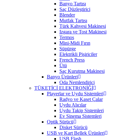
Banyo Tartısı
Saç Düzleştirici
Blender
Mutfak Tartısı
Türk Kahvesi Makinesi
Izgara ve Tost Makinesi
Termos
Mini-Midi Fırın
Süpürge
Elektrikli Pişiriciler
French Press
Ütü
Saç Kurutma Makinesi
Banyo Ürünleri
Oda Nemlendirici
TÜKETİCİ ELEKTRONİĞİ
Playerlar ve Uydu Sistemleri
Radyo ve Kaset Çalar
Uydu Alıcılar
Uydu Takip Sistemleri
Ev Sinema Sistemleri
Optik Sürücü
Disket Sürücü
USB ve Kart Bellek Ürünleri
USB Flash