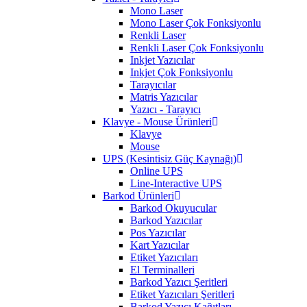
Mono Laser
Mono Laser Çok Fonksiyonlu
Renkli Laser
Renkli Laser Çok Fonksiyonlu
Inkjet Yazıcılar
Inkjet Çok Fonksiyonlu
Tarayıcılar
Matris Yazıcılar
Yazıcı - Tarayıcı
Klavye - Mouse Ürünleri
Klavye
Mouse
UPS (Kesintisiz Güç Kaynağı)
Online UPS
Line-Interactive UPS
Barkod Ürünleri
Barkod Okuyucular
Barkod Yazıcılar
Pos Yazıcılar
Kart Yazıcılar
Etiket Yazıcıları
El Terminalleri
Barkod Yazıcı Şeritleri
Etiket Yazıcıları Şeritleri
Barkod Yazıcı Kağıtları