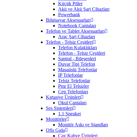
Küçük Piller
Akü ve Akü Şarj Cihazları
Powerbank
Bilgisayar Aksesuarları
Notebook Çantaları
Telefon ve Tablet Aksesuarları
Araç Şarj Cihazları
Telefon - Telsiz Çeşitleri
Telefon Kulaklıkları
Telefon - Telsiz Çeşitleri
Santral - Bileşenleri
Duvar Tipi Telefon
Masaüstü Telefonlar
IP Telefonlar
Telsiz Telefonlar
Pmr El Telsizler
Cep Telefonları
Kırtasiye Ürünleri
Okul Çantaları
Ses Sistemleri
1.1 Speaker
Monitörler
Monitör Askı ve Standları
Ofis Gıda
Çay Kahve Ürünleri