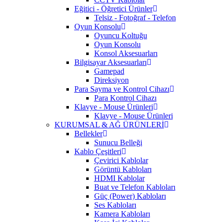
Eğitici - Öğretici Ürünler
Telsiz - Fotoğraf - Telefon
Oyun Konsolu
Oyuncu Koltuğu
Oyun Konsolu
Konsol Aksesuarları
Bilgisayar Aksesuarları
Gamepad
Direksiyon
Para Sayma ve Kontrol Cihazı
Para Kontrol Cihazı
Klavye - Mouse Ürünleri
Klavye - Mouse Ürünleri
KURUMSAL & AĞ ÜRÜNLERİ
Bellekler
Sunucu Belleği
Kablo Çeşitleri
Çevirici Kablolar
Görüntü Kabloları
HDMI Kablolar
Buat ve Telefon Kabloları
Güç (Power) Kabloları
Ses Kabloları
Kamera Kabloları