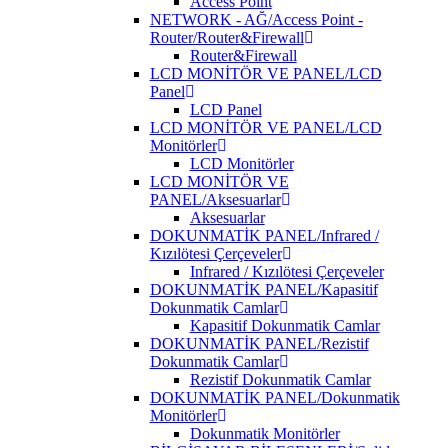
Access Point
NETWORK - AĞ/Access Point -
Router/Router&Firewall
Router&Firewall
LCD MONİTÖR VE PANEL/LCD
Panel
LCD Panel
LCD MONİTÖR VE PANEL/LCD
Monitörler
LCD Monitörler
LCD MONİTÖR VE
PANEL/Aksesuarlar
Aksesuarlar
DOKUNMATİK PANEL/Infrared /
Kızılötesi Çerçeveler
Infrared / Kızılötesi Çerçeveler
DOKUNMATİK PANEL/Kapasitif
Dokunmatik Camlar
Kapasitif Dokunmatik Camlar
DOKUNMATİK PANEL/Rezistif
Dokunmatik Camlar
Rezistif Dokunmatik Camlar
DOKUNMATİK PANEL/Dokunmatik
Monitörler
Dokunmatik Monitörler