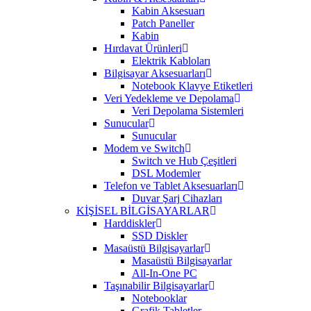
Kabin Aksesuarı
Patch Paneller
Kabin
Hırdavat Ürünleri
Elektrik Kabloları
Bilgisayar Aksesuarları
Notebook Klavye Etiketleri
Veri Yedekleme ve Depolama
Veri Depolama Sistemleri
Sunucular
Sunucular
Modem ve Switch
Switch ve Hub Çeşitleri
DSL Modemler
Telefon ve Tablet Aksesuarları
Duvar Şarj Cihazları
KİŞİSEL BİLGİSAYARLAR
Harddiskler
SSD Diskler
Masaüstü Bilgisayarlar
Masaüstü Bilgisayarlar
All-In-One PC
Taşınabilir Bilgisayarlar
Notebooklar
Grafik Tabletler