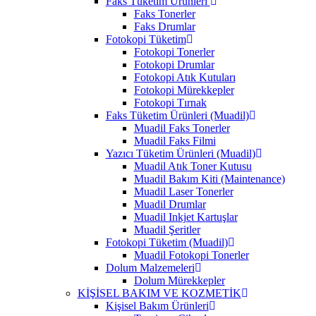
Faks Tüketim Ürünleri
Faks Tonerler
Faks Drumlar
Fotokopi Tüketim
Fotokopi Tonerler
Fotokopi Drumlar
Fotokopi Atık Kutuları
Fotokopi Mürekkepler
Fotokopi Tırnak
Faks Tüketim Ürünleri (Muadil)
Muadil Faks Tonerler
Muadil Faks Filmi
Yazıcı Tüketim Ürünleri (Muadil)
Muadil Atık Toner Kutusu
Muadil Bakım Kiti (Maintenance)
Muadil Laser Tonerler
Muadil Drumlar
Muadil Inkjet Kartuşlar
Muadil Şeritler
Fotokopi Tüketim (Muadil)
Muadil Fotokopi Tonerler
Dolum Malzemeleri
Dolum Mürekkepler
KİŞİSEL BAKIM VE KOZMETİK
Kişisel Bakım Ürünleri