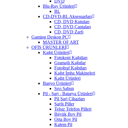
DVD
Blu-Ray Ürünleri
BL
CD-DVD-BL Aksesuarları
CD, DVD Kutuları
CD, DVD Çantaları
CD, DVD Zarfı
Gaming Deskop PC
MASTER OF ART
OFİS ÜRÜNLERİ
Kağıt Ürünleri
Fotokopi Kağıtları
Gramajlı Kağıtlar
Fotoğraf Kağıtları
Kağıt İmha Makineleri
Kağıt Ürünleri
Banyo Ürünleri
Sıvı Sabun
Pil - Şarj - Batarya Ürünleri
Pil Şarj Cihazları
Şarjlı Piller
Telsiz Telefon Pilleri
Büyük Boy Pil
Orta Boy Pil
Kalem Pil