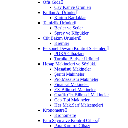
Ofis Gıda
Çay Kahve Ürünleri
Kullan At Ürünler
Karton Bardaklar
Temizlik Ürünleri
Bezler ve Setler
Sprey ve Köpükler
Cilt Bakım Ürünleri
Kremler
Personel Devam Kontrol Sistemleri
PDKS Cihazları
Turnike Bariyer Ürünleri
Hesap Makineleri ve Sözlük
Masaüstü Makineler
Şeritli Makineler
Pro.Masaüstü Makineler
Finansal Makineler
FX Bilimsel Makineler
Grafik Çiz.Bilimsel Makineler
Cep Tipi Makineler
Hes.Mak.Sarf Malzemeleri
Kronometre
Kronometre
Para Sayma ve Kontrol Cihazı
Para Kontrol Cihazı