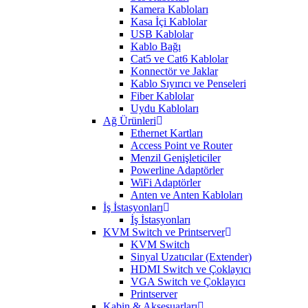
Kamera Kabloları
Kasa İçi Kablolar
USB Kablolar
Kablo Bağı
Cat5 ve Cat6 Kablolar
Konnectör ve Jaklar
Kablo Sıyırıcı ve Penseleri
Fiber Kablolar
Uydu Kabloları
Ağ Ürünleri
Ethernet Kartları
Access Point ve Router
Menzil Genişleticiler
Powerline Adaptörler
WiFi Adaptörler
Anten ve Anten Kabloları
İş İstasyonları
İş İstasyonları
KVM Switch ve Printserver
KVM Switch
Sinyal Uzatıcılar (Extender)
HDMI Switch ve Çoklayıcı
VGA Switch ve Çoklayıcı
Printserver
Kabin & Aksesuarları