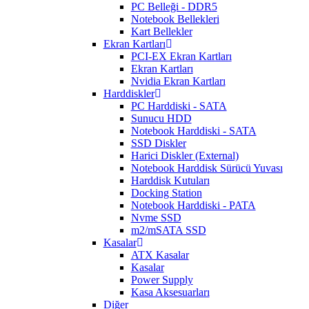
PC Belleği - DDR5
Notebook Bellekleri
Kart Bellekler
Ekran Kartları
PCI-EX Ekran Kartları
Ekran Kartları
Nvidia Ekran Kartları
Harddiskler
PC Harddiski - SATA
Sunucu HDD
Notebook Harddiski - SATA
SSD Diskler
Harici Diskler (External)
Notebook Harddisk Sürücü Yuvası
Harddisk Kutuları
Docking Station
Notebook Harddiski - PATA
Nvme SSD
m2/mSATA SSD
Kasalar
ATX Kasalar
Kasalar
Power Supply
Kasa Aksesuarları
Diğer