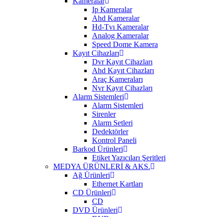
Kameralar
Ip Kameralar
Ahd Kameralar
Hd-Tvı Kameralar
Analog Kameralar
Speed Dome Kamera
Kayıt Cihazları
Dvr Kayıt Cihazları
Ahd Kayıt Cihazları
Araç Kameraları
Nvr Kayıt Cihazları
Alarm Sistemleri
Alarm Sistemleri
Sirenler
Alarm Setleri
Dedektörler
Kontrol Paneli
Barkod Ürünleri
Etiket Yazıcıları Şeritleri
MEDYA ÜRÜNLERİ & AKS.
Ağ Ürünleri
Ethernet Kartları
CD Ürünleri
CD
DVD Ürünleri