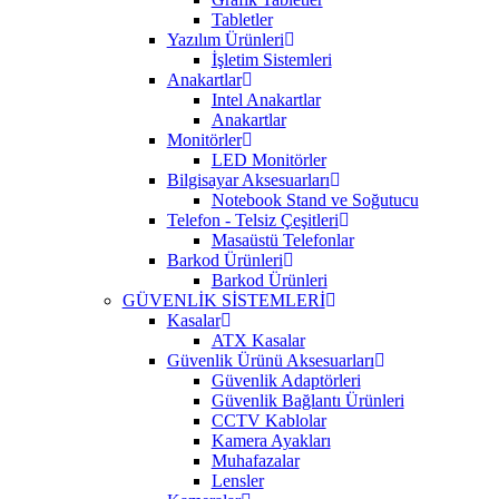
Tabletler
Yazılım Ürünleri
İşletim Sistemleri
Anakartlar
Intel Anakartlar
Anakartlar
Monitörler
LED Monitörler
Bilgisayar Aksesuarları
Notebook Stand ve Soğutucu
Telefon - Telsiz Çeşitleri
Masaüstü Telefonlar
Barkod Ürünleri
Barkod Ürünleri
GÜVENLİK SİSTEMLERİ
Kasalar
ATX Kasalar
Güvenlik Ürünü Aksesuarları
Güvenlik Adaptörleri
Güvenlik Bağlantı Ürünleri
CCTV Kablolar
Kamera Ayakları
Muhafazalar
Lensler