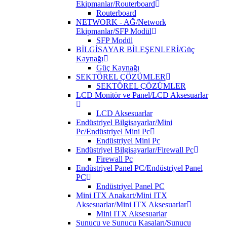
Ekipmanlar/Routerboard
Routerboard
NETWORK - AĞ/Network
Ekipmanlar/SFP Modül
SFP Modül
BİLGİSAYAR BİLEŞENLERİ/Güç
Kaynağı
Güç Kaynağı
SEKTÖREL ÇÖZÜMLER
SEKTÖREL ÇÖZÜMLER
LCD Monitör ve Panel/LCD Aksesuarlar
LCD Aksesuarlar
Endüstriyel Bilgisayarlar/Mini
Pc/Endüstriyel Mini Pc
Endüstriyel Mini Pc
Endüstriyel Bilgisayarlar/Firewall Pc
Firewall Pc
Endüstriyel Panel PC/Endüstriyel Panel
PC
Endüstriyel Panel PC
Mini ITX Anakart/Mini ITX
Aksesuarlar/Mini ITX Aksesuarlar
Mini ITX Aksesuarlar
Sunucu ve Sunucu Kasaları/Sunucu