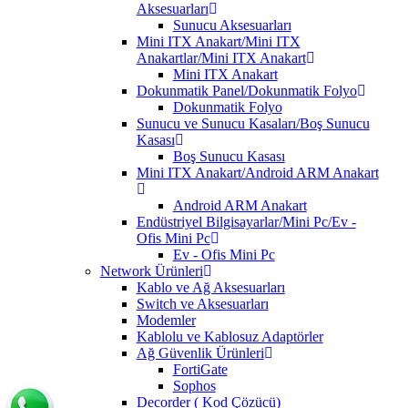
Aksesuarları
Sunucu Aksesuarları
Mini ITX Anakart/Mini ITX
Anakartlar/Mini ITX Anakart
Mini ITX Anakart
Dokunmatik Panel/Dokunmatik Folyo
Dokunmatik Folyo
Sunucu ve Sunucu Kasaları/Boş Sunucu
Kasası
Boş Sunucu Kasası
Mini ITX Anakart/Android ARM Anakart
Android ARM Anakart
Endüstriyel Bilgisayarlar/Mini Pc/Ev -
Ofis Mini Pc
Ev - Ofis Mini Pc
Network Ürünleri
Kablo ve Ağ Aksesuarları
Switch ve Aksesuarları
Modemler
Kablolu ve Kablosuz Adaptörler
Ağ Güvenlik Ürünleri
FortiGate
Sophos
Decorder ( Kod Çözücü)