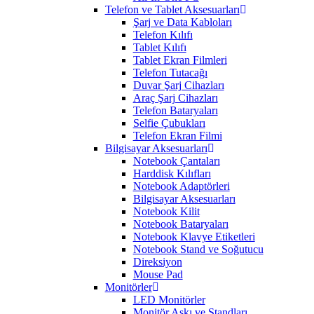
Telefon ve Tablet Aksesuarları
Şarj ve Data Kabloları
Telefon Kılıfı
Tablet Kılıfı
Tablet Ekran Filmleri
Telefon Tutacağı
Duvar Şarj Cihazları
Araç Şarj Cihazları
Telefon Bataryaları
Selfie Çubukları
Telefon Ekran Filmi
Bilgisayar Aksesuarları
Notebook Çantaları
Harddisk Kılıfları
Notebook Adaptörleri
Bilgisayar Aksesuarları
Notebook Kilit
Notebook Bataryaları
Notebook Klavye Etiketleri
Notebook Stand ve Soğutucu
Direksiyon
Mouse Pad
Monitörler
LED Monitörler
Monitör Askı ve Standları