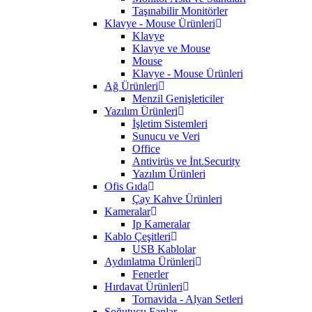
Taşınabilir Monitörler
Klavye - Mouse Ürünleri
Klavye
Klavye ve Mouse
Mouse
Klavye - Mouse Ürünleri
Ağ Ürünleri
Menzil Genişleticiler
Yazılım Ürünleri
İşletim Sistemleri
Sunucu ve Veri
Office
Antivirüs ve İnt.Security
Yazılım Ürünleri
Ofis Gıda
Çay Kahve Ürünleri
Kameralar
Ip Kameralar
Kablo Çeşitleri
USB Kablolar
Aydınlatma Ürünleri
Fenerler
Hırdavat Ürünleri
Tornavida - Alyan Setleri
Soğutucu Fanlar