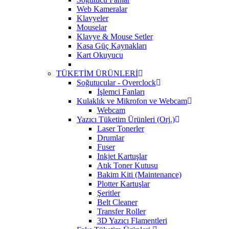
Web Kameralar
Klavyeler
Mouselar
Klavye & Mouse Setler
Kasa Güç Kaynakları
Kart Okuyucu
TÜKETİM ÜRÜNLERİ
Soğutucular - Overclock
İşlemci Fanları
Kulaklık ve Mikrofon ve Webcam
Webcam
Yazıcı Tüketim Ürünleri (Orj.)
Laser Tonerler
Drumlar
Fuser
Inkjet Kartuşlar
Atık Toner Kutusu
Bakim Kiti (Maintenance)
Plotter Kartuşlar
Şeritler
Belt Cleaner
Transfer Roller
3D Yazıcı Flamentleri