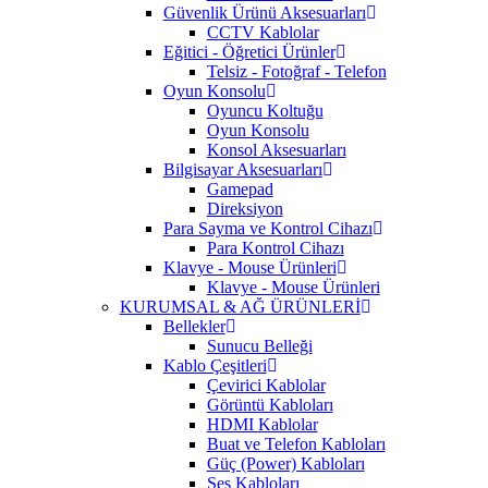
Güvenlik Ürünü Aksesuarları
CCTV Kablolar
Eğitici - Öğretici Ürünler
Telsiz - Fotoğraf - Telefon
Oyun Konsolu
Oyuncu Koltuğu
Oyun Konsolu
Konsol Aksesuarları
Bilgisayar Aksesuarları
Gamepad
Direksiyon
Para Sayma ve Kontrol Cihazı
Para Kontrol Cihazı
Klavye - Mouse Ürünleri
Klavye - Mouse Ürünleri
KURUMSAL & AĞ ÜRÜNLERİ
Bellekler
Sunucu Belleği
Kablo Çeşitleri
Çevirici Kablolar
Görüntü Kabloları
HDMI Kablolar
Buat ve Telefon Kabloları
Güç (Power) Kabloları
Ses Kabloları