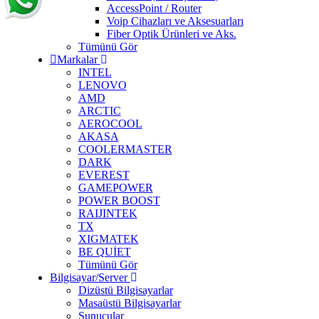
AccessPoint / Router
Voip Cihazları ve Aksesuarları
Fiber Optik Ürünleri ve Aks.
Tümünü Gör
Markalar
INTEL
LENOVO
AMD
ARCTIC
AEROCOOL
AKASA
COOLERMASTER
DARK
EVEREST
GAMEPOWER
POWER BOOST
RAIJINTEK
TX
XIGMATEK
BE QUİET
Tümünü Gör
Bilgisayar/Server
Dizüstü Bilgisayarlar
Masaüstü Bilgisayarlar
Sunucular