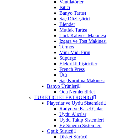
Vantilatörler
Isıtıcı
Banyo Tartısı
Saç Düzleştirici
Blender
Mutfak Tartısı
Türk Kahvesi Makinesi
Izgara ve Tost Makinesi
Termos
Mini-Midi Fırın
Süpürge
Elektrikli Pişiriciler
French Press
Ütü
Saç Kurutma Makinesi
Banyo Ürünleri
Oda Nemlendirici
TÜKETİCİ ELEKTRONİĞİ
Playerlar ve Uydu Sistemleri
Radyo ve Kaset Çalar
Uydu Alıcılar
Uydu Takip Sistemleri
Ev Sinema Sistemleri
Optik Sürücü
Disket Sürücü