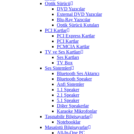
Optik Sürücü
DVD Yazıcılar
External DVD Yazıcılar
Blu-Ray Yazıcılar
Optik Sürücü Kutuları
PCI Kartlar
PCI Express Kartlar
PCI Kartlar
PCMCIA Kartlar
TV ve Ses Kartları
Ses Kartları
TV Box
Ses Sistemleri
Bluetooth Ses Aktarıcı
Bluetooth Speaker
Anfi Sistemler
1.1 Speaker
2.1 Speaker
5.1 Speaker
Diğer Speakerlar
Karaoke Mikrofonlar
Taşınabilir Bilgisayarlar
Notebooklar
Masaüstü Bilgisayarlar
All-In-One PC