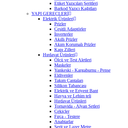
Etiket Yazıcıları Şeritleri
Barkod Yazıcı Kağıtları
YAPI GEREÇLERİ
Elektrik Ürünleri
Prizler
Çeşitli Adaptörler
İnverterler
Akıllı Prizler
Akım Korumalı Prizler
Kapı Zilleri
Hırdavat Ürünleri
Ölçü ve Test Aletleri
Maskeler
Yankeski - Kargaburnu - Pense
Eldivenler
Takım Çantaları
Silikon Tabancası
Elektrik ve Eriyent Bant
Havya ve Lehim teli
Hırdavat Ürünleri
Tornavida - Alyan Setleri
Çekiçler
Fırça - Testere
Anahtarlar
Şerit ve Lazer Metre