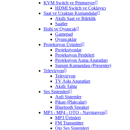
KVM Switch ve Printserver
HDMI Switch ve Çoklayıcı
Saat ve Uzaktan Kumandalar
Akıllı Saat ve Bileklik
Saatler
Hobi ve Oyuncak
Gamepad
Oyuncaklar
Projeksiyon Ürünleri
Projeksiyonlar
Projeksiyon Perdeleri
Projeksiyon Asma Aparatları
Sunum Kumandası (Presenter)
Televizyon
Televizyon
TV Askı Aparatları
Akıllı Tahta
Ses Sistemleri
Anfi Sistemler
Pikap (Plakçalar)
Bluetooth Speaker
MP3 - MP4 - OTO - Navigasyon
MP3 Ürünleri
FM Transmitter
Oto Ses Sistemleri