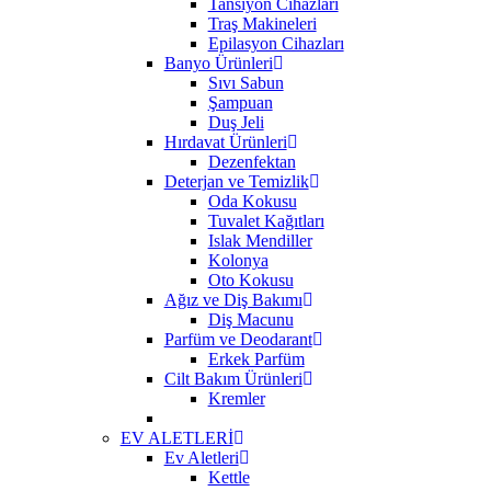
Tansiyon Cihazları
Traş Makineleri
Epilasyon Cihazları
Banyo Ürünleri
Sıvı Sabun
Şampuan
Duş Jeli
Hırdavat Ürünleri
Dezenfektan
Deterjan ve Temizlik
Oda Kokusu
Tuvalet Kağıtları
Islak Mendiller
Kolonya
Oto Kokusu
Ağız ve Diş Bakımı
Diş Macunu
Parfüm ve Deodarant
Erkek Parfüm
Cilt Bakım Ürünleri
Kremler
EV ALETLERİ
Ev Aletleri
Kettle