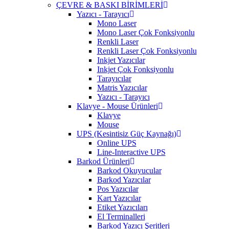
ÇEVRE & BASKI BİRİMLERİ
Yazıcı - Tarayıcı
Mono Laser
Mono Laser Çok Fonksiyonlu
Renkli Laser
Renkli Laser Çok Fonksiyonlu
Inkjet Yazıcılar
Inkjet Çok Fonksiyonlu
Tarayıcılar
Matris Yazıcılar
Yazıcı - Tarayıcı
Klavye - Mouse Ürünleri
Klavye
Mouse
UPS (Kesintisiz Güç Kaynağı)
Online UPS
Line-Interactive UPS
Barkod Ürünleri
Barkod Okuyucular
Barkod Yazıcılar
Pos Yazıcılar
Kart Yazıcılar
Etiket Yazıcıları
El Terminalleri
Barkod Yazıcı Şeritleri