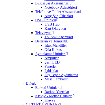
Bilgisayar Aksesuarları
Notebook Adaptörleri
Telefon ve Tablet Aksesuarları
Araç Şarj Cihazları
USB Ürünleri
USB Hub
Kart Okuyucu
Televizyon
TV Askı Aparatları
Deterjan ve Temizlik
Islak Mendiller
Oda Kokusu
Aydınlatma Ürünleri
Ampuller
Şerit LED
Fenerler
Işıldaklar
Dış Cephe Aydınlatma
Masa Lambaları
Diğer
Barkod Ürünleri
Barkod Yazıcılar
Klavye - Mouse Ürünleri
Klavye
OUTLET ÜRÜNLER