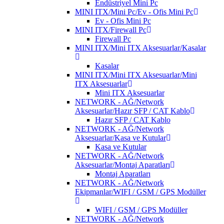
Endüstriyel Mini Pc
MINI ITX/Mini Pc/Ev - Ofis Mini Pc
Ev - Ofis Mini Pc
MINI ITX/Firewall Pc
Firewall Pc
MINI ITX/Mini ITX Aksesuarlar/Kasalar
Kasalar
MINI ITX/Mini ITX Aksesuarlar/Mini
ITX Aksesuarlar
Mini ITX Aksesuarlar
NETWORK - AĞ/Network
Aksesuarlar/Hazır SFP / CAT Kablo
Hazır SFP / CAT Kablo
NETWORK - AĞ/Network
Aksesuarlar/Kasa ve Kutular
Kasa ve Kutular
NETWORK - AĞ/Network
Aksesuarlar/Montaj Aparatları
Montaj Aparatları
NETWORK - AĞ/Network
Ekipmanlar/WIFI / GSM / GPS Modüller
WIFI / GSM / GPS Modüller
NETWORK - AĞ/Network