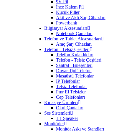
9V Pil
İnce Kalem Pil
Küçük Piller
Akü ve Akü Şarj Cihazları
Powerbank
Bilgisayar Aksesuarları
Notebook Çantaları
Telefon ve Tablet Aksesuarları
Araç Şarj Cihazları
Telefon - Telsiz Çeşitleri
Telefon Kulaklıkları
Telefon - Telsiz Çeşitleri
Santral - Bileşenleri
Duvar Tipi Telefon
Masaüstü Telefonlar
IP Telefonlar
Telsiz Telefonlar
Pmr El Telsizler
Cep Telefonları
Kırtasiye Ürünleri
Okul Çantaları
Ses Sistemleri
1.1 Speaker
Monitörler
Monitör Askı ve Standları