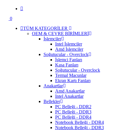
0
TÜM KATEGORİLER
OEM & ÇEVRE BİRİMLERİ
İşlemciler
Intel İşlemciler
Amd İşlemciler
Soğutucular - Overclock
İşlemci Fanları
Kasa Fanları
Soğutucular - Overclock
Termal Macunlar
Ekran Kartı Fanları
Anakartlar
Amd Anakartlar
Intel Anakartlar
Bellekler
PC Belleği - DDR2
PC Belleği - DDR3
PC Belleği - DDR4
Notebook Belleği - DDR4
Notebook Belleği - DDR3