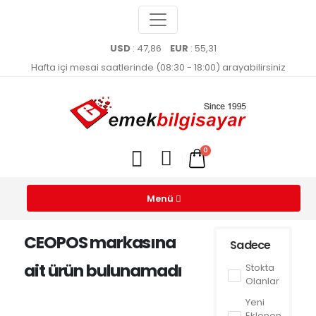
USD
: 47,86
EUR
: 55,31
Hafta içi mesai saatlerinde (08:30 - 18:00) arayabilirsiniz
0
Menü
CEOPOS markasına
Sadece
ait ürün bulunamadı
Stokta
Olanlar
Yeni
Eklenen