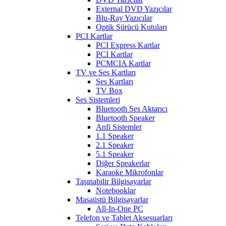
External DVD Yazıcılar
Blu-Ray Yazıcılar
Optik Sürücü Kutuları
PCI Kartlar
PCI Express Kartlar
PCI Kartlar
PCMCIA Kartlar
TV ve Ses Kartları
Ses Kartları
TV Box
Ses Sistemleri
Bluetooth Ses Aktarıcı
Bluetooth Speaker
Anfi Sistemler
1.1 Speaker
2.1 Speaker
5.1 Speaker
Diğer Speakerlar
Karaoke Mikrofonlar
Taşınabilir Bilgisayarlar
Notebooklar
Masaüstü Bilgisayarlar
All-In-One PC
Telefon ve Tablet Aksesuarları