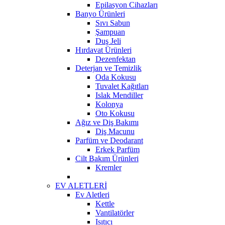
Epilasyon Cihazları
Banyo Ürünleri
Sıvı Sabun
Şampuan
Duş Jeli
Hırdavat Ürünleri
Dezenfektan
Deterjan ve Temizlik
Oda Kokusu
Tuvalet Kağıtları
Islak Mendiller
Kolonya
Oto Kokusu
Ağız ve Diş Bakımı
Diş Macunu
Parfüm ve Deodarant
Erkek Parfüm
Cilt Bakım Ürünleri
Kremler
EV ALETLERİ
Ev Aletleri
Kettle
Vantilatörler
Isıtıcı