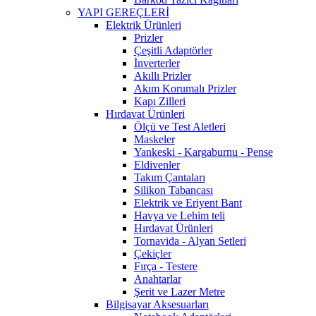
YAPI GEREÇLERİ
Elektrik Ürünleri
Prizler
Çeşitli Adaptörler
İnverterler
Akıllı Prizler
Akım Korumalı Prizler
Kapı Zilleri
Hırdavat Ürünleri
Ölçü ve Test Aletleri
Maskeler
Yankeski - Kargaburnu - Pense
Eldivenler
Takım Çantaları
Silikon Tabancası
Elektrik ve Eriyent Bant
Havya ve Lehim teli
Hırdavat Ürünleri
Tornavida - Alyan Setleri
Çekiçler
Fırça - Testere
Anahtarlar
Şerit ve Lazer Metre
Bilgisayar Aksesuarları