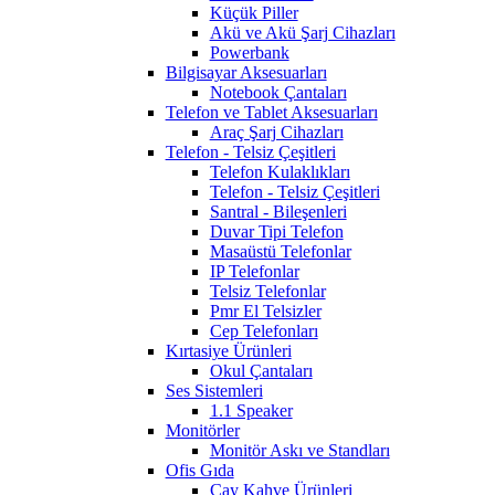
Küçük Piller
Akü ve Akü Şarj Cihazları
Powerbank
Bilgisayar Aksesuarları
Notebook Çantaları
Telefon ve Tablet Aksesuarları
Araç Şarj Cihazları
Telefon - Telsiz Çeşitleri
Telefon Kulaklıkları
Telefon - Telsiz Çeşitleri
Santral - Bileşenleri
Duvar Tipi Telefon
Masaüstü Telefonlar
IP Telefonlar
Telsiz Telefonlar
Pmr El Telsizler
Cep Telefonları
Kırtasiye Ürünleri
Okul Çantaları
Ses Sistemleri
1.1 Speaker
Monitörler
Monitör Askı ve Standları
Ofis Gıda
Çay Kahve Ürünleri