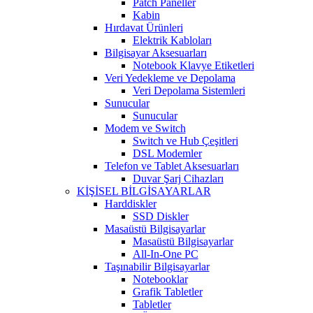
Patch Paneller
Kabin
Hırdavat Ürünleri
Elektrik Kabloları
Bilgisayar Aksesuarları
Notebook Klavye Etiketleri
Veri Yedekleme ve Depolama
Veri Depolama Sistemleri
Sunucular
Sunucular
Modem ve Switch
Switch ve Hub Çeşitleri
DSL Modemler
Telefon ve Tablet Aksesuarları
Duvar Şarj Cihazları
KİŞİSEL BİLGİSAYARLAR
Harddiskler
SSD Diskler
Masaüstü Bilgisayarlar
Masaüstü Bilgisayarlar
All-In-One PC
Taşınabilir Bilgisayarlar
Notebooklar
Grafik Tabletler
Tabletler