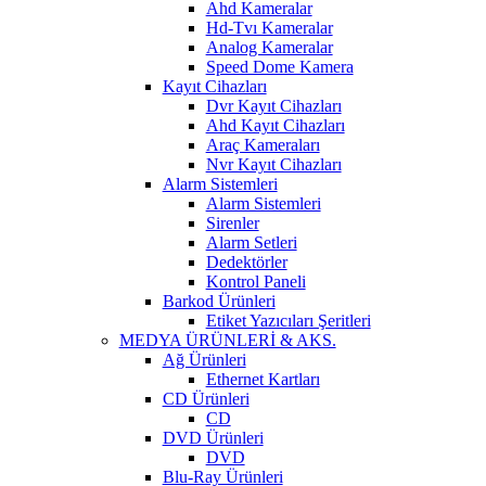
Ahd Kameralar
Hd-Tvı Kameralar
Analog Kameralar
Speed Dome Kamera
Kayıt Cihazları
Dvr Kayıt Cihazları
Ahd Kayıt Cihazları
Araç Kameraları
Nvr Kayıt Cihazları
Alarm Sistemleri
Alarm Sistemleri
Sirenler
Alarm Setleri
Dedektörler
Kontrol Paneli
Barkod Ürünleri
Etiket Yazıcıları Şeritleri
MEDYA ÜRÜNLERİ & AKS.
Ağ Ürünleri
Ethernet Kartları
CD Ürünleri
CD
DVD Ürünleri
DVD
Blu-Ray Ürünleri