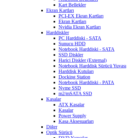
Kart Bellekler
Ekran Kartları
PCI-EX Ekran Kartları
Ekran Kartları
Nvidia Ekran Kartları
Harddiskler
PC Harddiski - SATA
Sunucu HDD
Notebook Harddiski - SATA
SSD Diskler
Harici Diskler (External)
Notebook Harddisk Sürücü Yuvası
Harddisk Kutuları
Docking Station
Notebook Harddiski - PATA
Nvme SSD
m2/mSATA SSD
Kasalar
ATX Kasalar
Kasalar
Power Supply
Kasa Aksesuarları
Diğer
Optik Sürücü
DVD Yazıcılar