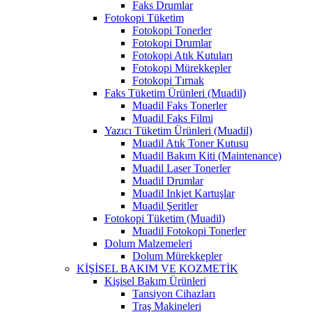
Faks Drumlar
Fotokopi Tüketim
Fotokopi Tonerler
Fotokopi Drumlar
Fotokopi Atık Kutuları
Fotokopi Mürekkepler
Fotokopi Tırnak
Faks Tüketim Ürünleri (Muadil)
Muadil Faks Tonerler
Muadil Faks Filmi
Yazıcı Tüketim Ürünleri (Muadil)
Muadil Atık Toner Kutusu
Muadil Bakım Kiti (Maintenance)
Muadil Laser Tonerler
Muadil Drumlar
Muadil Inkjet Kartuşlar
Muadil Şeritler
Fotokopi Tüketim (Muadil)
Muadil Fotokopi Tonerler
Dolum Malzemeleri
Dolum Mürekkepler
KİŞİSEL BAKIM VE KOZMETİK
Kişisel Bakım Ürünleri
Tansiyon Cihazları
Traş Makineleri