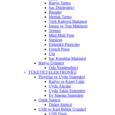
Banyo Tartısı
Saç Düzleştirici
Blender
Mutfak Tartısı
Türk Kahvesi Makinesi
Izgara ve Tost Makinesi
Termos
Mini-Midi Fırın
Süpürge
Elektrikli Pişiriciler
French Press
Ütü
Saç Kurutma Makinesi
Banyo Ürünleri
Oda Nemlendirici
TÜKETİCİ ELEKTRONİĞİ
Playerlar ve Uydu Sistemleri
Radyo ve Kaset Çalar
Uydu Alıcılar
Uydu Takip Sistemleri
Ev Sinema Sistemleri
Optik Sürücü
Disket Sürücü
USB ve Kart Bellek Ürünleri
USB Flash