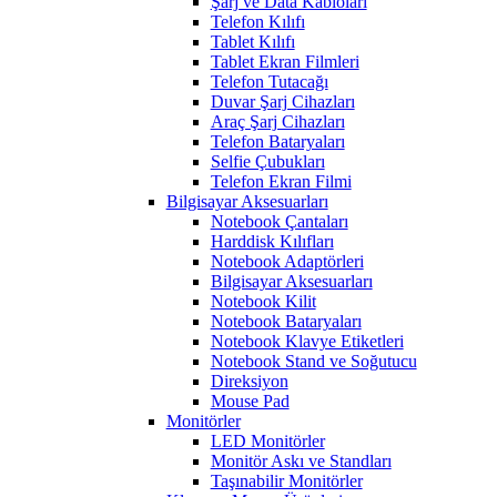
Şarj ve Data Kabloları
Telefon Kılıfı
Tablet Kılıfı
Tablet Ekran Filmleri
Telefon Tutacağı
Duvar Şarj Cihazları
Araç Şarj Cihazları
Telefon Bataryaları
Selfie Çubukları
Telefon Ekran Filmi
Bilgisayar Aksesuarları
Notebook Çantaları
Harddisk Kılıfları
Notebook Adaptörleri
Bilgisayar Aksesuarları
Notebook Kilit
Notebook Bataryaları
Notebook Klavye Etiketleri
Notebook Stand ve Soğutucu
Direksiyon
Mouse Pad
Monitörler
LED Monitörler
Monitör Askı ve Standları
Taşınabilir Monitörler