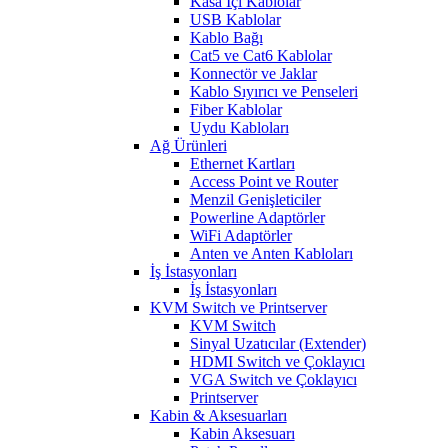
Kasa İçi Kablolar
USB Kablolar
Kablo Bağı
Cat5 ve Cat6 Kablolar
Konnectör ve Jaklar
Kablo Sıyırıcı ve Penseleri
Fiber Kablolar
Uydu Kabloları
Ağ Ürünleri
Ethernet Kartları
Access Point ve Router
Menzil Genişleticiler
Powerline Adaptörler
WiFi Adaptörler
Anten ve Anten Kabloları
İş İstasyonları
İş İstasyonları
KVM Switch ve Printserver
KVM Switch
Sinyal Uzatıcılar (Extender)
HDMI Switch ve Çoklayıcı
VGA Switch ve Çoklayıcı
Printserver
Kabin & Aksesuarları
Kabin Aksesuarı