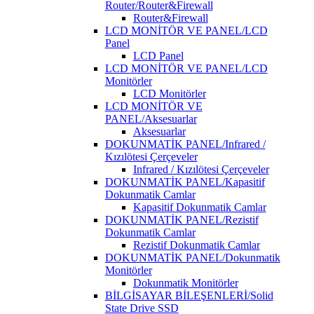
Router/Router&Firewall
Router&Firewall
LCD MONİTÖR VE PANEL/LCD
Panel
LCD Panel
LCD MONİTÖR VE PANEL/LCD
Monitörler
LCD Monitörler
LCD MONİTÖR VE
PANEL/Aksesuarlar
Aksesuarlar
DOKUNMATİK PANEL/Infrared /
Kızılötesi Çerçeveler
Infrared / Kızılötesi Çerçeveler
DOKUNMATİK PANEL/Kapasitif
Dokunmatik Camlar
Kapasitif Dokunmatik Camlar
DOKUNMATİK PANEL/Rezistif
Dokunmatik Camlar
Rezistif Dokunmatik Camlar
DOKUNMATİK PANEL/Dokunmatik
Monitörler
Dokunmatik Monitörler
BİLGİSAYAR BİLEŞENLERİ/Solid
State Drive SSD