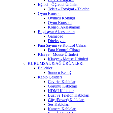
Eğitici - Öğretici Ürünler
Telsiz - Fotoğraf - Telefon
Oyun Konsolu
Oyuncu Koltuğu
Oyun Konsolu
Konsol Aksesuarları
Bilgisayar Aksesuarları
Gamepad
Direksiyon
Para Sayma ve Kontrol Cihazı
Para Kontrol Cihazı
Klavye - Mouse Ürünleri
Klavye - Mouse Ürünleri
KURUMSAL & AĞ ÜRÜNLERİ
Bellekler
Sunucu Belleği
Kablo Çeşitleri
Çevirici Kablolar
Görüntü Kabloları
HDMI Kablolar
Buat ve Telefon Kabloları
Güç (Power) Kabloları
Ses Kabloları
Kamera Kabloları