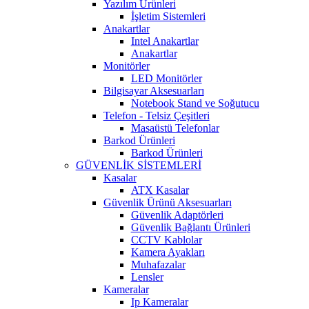
Yazılım Ürünleri
İşletim Sistemleri
Anakartlar
Intel Anakartlar
Anakartlar
Monitörler
LED Monitörler
Bilgisayar Aksesuarları
Notebook Stand ve Soğutucu
Telefon - Telsiz Çeşitleri
Masaüstü Telefonlar
Barkod Ürünleri
Barkod Ürünleri
GÜVENLİK SİSTEMLERİ
Kasalar
ATX Kasalar
Güvenlik Ürünü Aksesuarları
Güvenlik Adaptörleri
Güvenlik Bağlantı Ürünleri
CCTV Kablolar
Kamera Ayakları
Muhafazalar
Lensler
Kameralar
Ip Kameralar