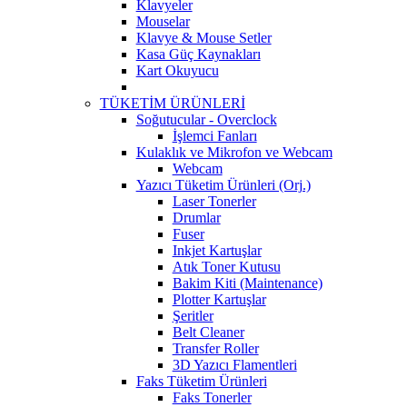
Klavyeler
Mouselar
Klavye & Mouse Setler
Kasa Güç Kaynakları
Kart Okuyucu
TÜKETİM ÜRÜNLERİ
Soğutucular - Overclock
İşlemci Fanları
Kulaklık ve Mikrofon ve Webcam
Webcam
Yazıcı Tüketim Ürünleri (Orj.)
Laser Tonerler
Drumlar
Fuser
Inkjet Kartuşlar
Atık Toner Kutusu
Bakim Kiti (Maintenance)
Plotter Kartuşlar
Şeritler
Belt Cleaner
Transfer Roller
3D Yazıcı Flamentleri
Faks Tüketim Ürünleri
Faks Tonerler