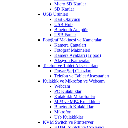
Micro SD Kartlar
SD Kartlar
USB Ürünleri
Kart Okuyucu
USB Hub
Bluetooth Adaptör
USB Fanlar
Fotoğraf Makinesi ve Kameralar
Kamera Çantaları
Fotoğraf Makineleri
Kamera Ayakları (Tripod)
Aksiyon Kameralar
Telefon ve Tablet Aksesuarları
Duvar Şarj Cihazları
Telefon ve Tablet Aksesuarları
Kulaklık ve Mikrofon ve Webcam
Webcam
PC Kulaklıklar
Kulaklıklı Mikrofonlar
MP3 ve MP4 Kulaklıklar
Bluetooth Kulaklıklar
Mikrofon
Usb Kulaklıklar
KVM Switch ve Printserver
HDMI Switch ve Çoklayıcı