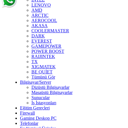
LENOVO
AMD
ARCTIC
AEROCOOL
AKASA
COOLERMASTER
DARK
EVEREST
GAMEPOWER
POWER BOOST
RAIJINTEK
TX
XIGMATEK
BE QUİET
Tümünü Gör
Bilgisayar/Server
Dizüstü Bilgisayarlar
Masaüstü Bilgisayarlar
Sunucular
İş İstasyonları
Eğitim Gereçleri
Firewall
Gaming Deskop PC
Telefonlar