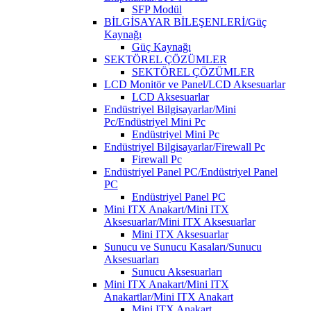
SFP Modül
BİLGİSAYAR BİLEŞENLERİ/Güç
Kaynağı
Güç Kaynağı
SEKTÖREL ÇÖZÜMLER
SEKTÖREL ÇÖZÜMLER
LCD Monitör ve Panel/LCD Aksesuarlar
LCD Aksesuarlar
Endüstriyel Bilgisayarlar/Mini
Pc/Endüstriyel Mini Pc
Endüstriyel Mini Pc
Endüstriyel Bilgisayarlar/Firewall Pc
Firewall Pc
Endüstriyel Panel PC/Endüstriyel Panel
PC
Endüstriyel Panel PC
Mini ITX Anakart/Mini ITX
Aksesuarlar/Mini ITX Aksesuarlar
Mini ITX Aksesuarlar
Sunucu ve Sunucu Kasaları/Sunucu
Aksesuarları
Sunucu Aksesuarları
Mini ITX Anakart/Mini ITX
Anakartlar/Mini ITX Anakart
Mini ITX Anakart