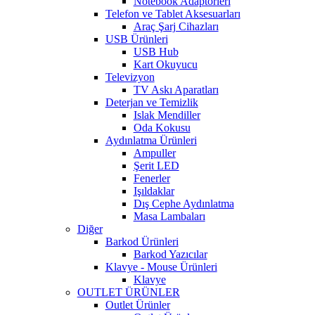
Notebook Adaptörleri
Telefon ve Tablet Aksesuarları
Araç Şarj Cihazları
USB Ürünleri
USB Hub
Kart Okuyucu
Televizyon
TV Askı Aparatları
Deterjan ve Temizlik
Islak Mendiller
Oda Kokusu
Aydınlatma Ürünleri
Ampuller
Şerit LED
Fenerler
Işıldaklar
Dış Cephe Aydınlatma
Masa Lambaları
Diğer
Barkod Ürünleri
Barkod Yazıcılar
Klavye - Mouse Ürünleri
Klavye
OUTLET ÜRÜNLER
Outlet Ürünler