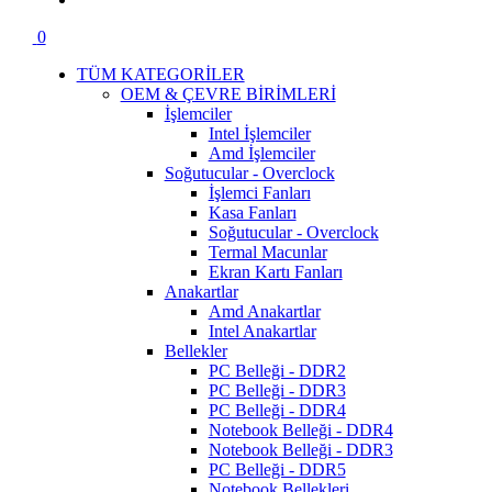
0
TÜM KATEGORİLER
OEM & ÇEVRE BİRİMLERİ
İşlemciler
Intel İşlemciler
Amd İşlemciler
Soğutucular - Overclock
İşlemci Fanları
Kasa Fanları
Soğutucular - Overclock
Termal Macunlar
Ekran Kartı Fanları
Anakartlar
Amd Anakartlar
Intel Anakartlar
Bellekler
PC Belleği - DDR2
PC Belleği - DDR3
PC Belleği - DDR4
Notebook Belleği - DDR4
Notebook Belleği - DDR3
PC Belleği - DDR5
Notebook Bellekleri