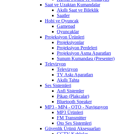
Saat ve Uzaktan Kumandalar
Akıllı Saat ve Bileklik
Saatler
Hobi ve Oyuncak
Gamepad
Oyuncaklar
Projeksiyon Ürünleri
Projeksiyonlar
Projeksiyon Perdeleri
Projeksiyon Asma Aparatları
Sunum Kumandası (Presenter)
Televizyon
Televizyon
TV Askı Aparatları
Akıllı Tahta
Ses Sistemleri
Anfi Sistemler
Pikap (Plakçalar)
Bluetooth Speaker
MP3 - MP4 - OTO - Navigasyon
MP3 Ürünleri
FM Transmitter
Oto Ses Sistemleri
Güvenlik Ürünü Aksesuarları
CCTV Kablolar