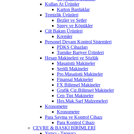
Kullan At Ürünler
Karton Bardaklar
Temizlik Ürünleri
Bezler ve Setler
Sprey ve Köpükler
Cilt Bakım Ürünleri
Kremler
Personel Devam Kontrol Sistemleri
PDKS Cihazları
Turnike Bariyer Ürünleri
Hesap Makineleri ve Sözlük
Masaüstü Makineler
Şeritli Makineler
Pro.Masaüstü Makineler
Finansal Makineler
FX Bilimsel Makineler
Grafik Çiz.Bilimsel Makineler
Cep Tipi Makineler
Hes.Mak.Sarf Malzemeleri
Kronometre
Kronometre
Para Sayma ve Kontrol Cihazı
Para Kontrol Cihazı
ÇEVRE & BASKI BİRİMLERİ
Yazıcı - Tarayıcı