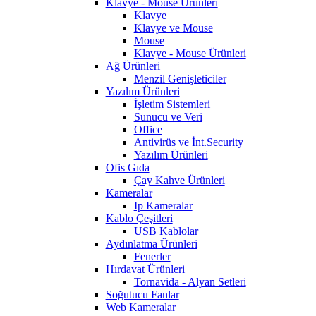
Klavye - Mouse Ürünleri
Klavye
Klavye ve Mouse
Mouse
Klavye - Mouse Ürünleri
Ağ Ürünleri
Menzil Genişleticiler
Yazılım Ürünleri
İşletim Sistemleri
Sunucu ve Veri
Office
Antivirüs ve İnt.Security
Yazılım Ürünleri
Ofis Gıda
Çay Kahve Ürünleri
Kameralar
Ip Kameralar
Kablo Çeşitleri
USB Kablolar
Aydınlatma Ürünleri
Fenerler
Hırdavat Ürünleri
Tornavida - Alyan Setleri
Soğutucu Fanlar
Web Kameralar