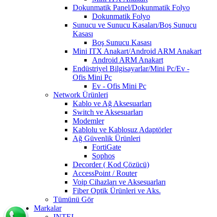
Dokunmatik Panel/Dokunmatik Folyo
Dokunmatik Folyo
Sunucu ve Sunucu Kasaları/Boş Sunucu
Kasası
Boş Sunucu Kasası
Mini ITX Anakart/Android ARM Anakart
Android ARM Anakart
Endüstriyel Bilgisayarlar/Mini Pc/Ev -
Ofis Mini Pc
Ev - Ofis Mini Pc
Network Ürünleri
Kablo ve Ağ Aksesuarları
Switch ve Aksesuarları
Modemler
Kablolu ve Kablosuz Adaptörler
Ağ Güvenlik Ürünleri
FortiGate
Sophos
Decorder ( Kod Çözücü)
AccessPoint / Router
Voip Cihazları ve Aksesuarları
Fiber Optik Ürünleri ve Aks.
Tümünü Gör
Markalar
INTEL