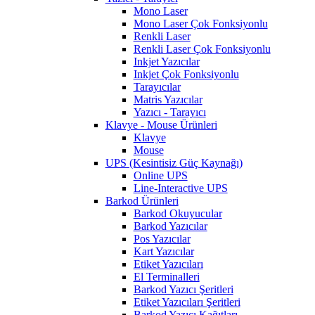
Mono Laser
Mono Laser Çok Fonksiyonlu
Renkli Laser
Renkli Laser Çok Fonksiyonlu
Inkjet Yazıcılar
Inkjet Çok Fonksiyonlu
Tarayıcılar
Matris Yazıcılar
Yazıcı - Tarayıcı
Klavye - Mouse Ürünleri
Klavye
Mouse
UPS (Kesintisiz Güç Kaynağı)
Online UPS
Line-Interactive UPS
Barkod Ürünleri
Barkod Okuyucular
Barkod Yazıcılar
Pos Yazıcılar
Kart Yazıcılar
Etiket Yazıcıları
El Terminalleri
Barkod Yazıcı Şeritleri
Etiket Yazıcıları Şeritleri
Barkod Yazıcı Kağıtları