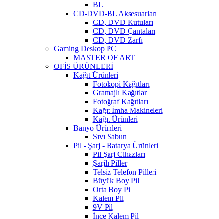
BL
CD-DVD-BL Aksesuarları
CD, DVD Kutuları
CD, DVD Çantaları
CD, DVD Zarfı
Gaming Deskop PC
MASTER OF ART
OFİS ÜRÜNLERİ
Kağıt Ürünleri
Fotokopi Kağıtları
Gramajlı Kağıtlar
Fotoğraf Kağıtları
Kağıt İmha Makineleri
Kağıt Ürünleri
Banyo Ürünleri
Sıvı Sabun
Pil - Şarj - Batarya Ürünleri
Pil Şarj Cihazları
Şarjlı Piller
Telsiz Telefon Pilleri
Büyük Boy Pil
Orta Boy Pil
Kalem Pil
9V Pil
İnce Kalem Pil