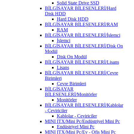
Solid State Drive SSD
BİLGİSAYAR BİLEŞENLERİ/Hard
Disk HDD
Hard Disk HDD
BİLGİSAYAR BİLEŞENLERİ/RAM
RAM
BİLGİSAYAR BİLEŞENLERİ/İşlemci
İşlemci
BİLGİSAYAR BİLEŞENLERİ/Disk On
Modül
Disk On Modül
BİLGİSAYAR BİLEŞENLERİ/Lisans
Lisans
BİLGİSAYAR BİLEŞENLERİ/Çevre
Birimleri
Çevre Birimleri
BİLGİSAYAR
BİLEŞENLERİ/Monitörler
Monitörler
BİLGİSAYAR BİLEŞENLERİ/Kablolar
- Çeviriciler
Kablolar - Çeviriciler
MINI ITX/Mini Pc/Endüstriyel Mini Pc
Endüstriyel Mini Pc
MINI ITX/Mini Pc/Ev - Ofis Mini Pc