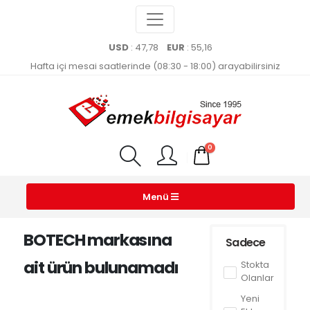
USD
: 47,78
EUR
: 55,16
Hafta içi mesai saatlerinde (08:30 - 18:00) arayabilirsiniz
0
Menü
BOTECH markasına
Sadece
ait ürün bulunamadı
Stokta
Olanlar
Yeni