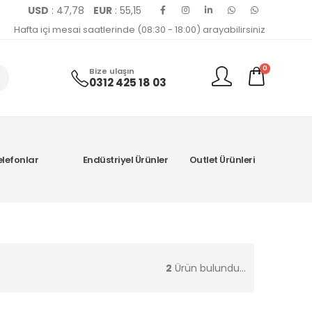
USD
: 47,78
EUR
: 55,15
Hafta içi mesai saatlerinde (08:30 - 18:00) arayabilirsiniz
0
Bize ulaşın
0312 425 18 03
elefonlar
Endüstriyel Ürünler
Outlet Ürünleri
2
Ürün bulundu...