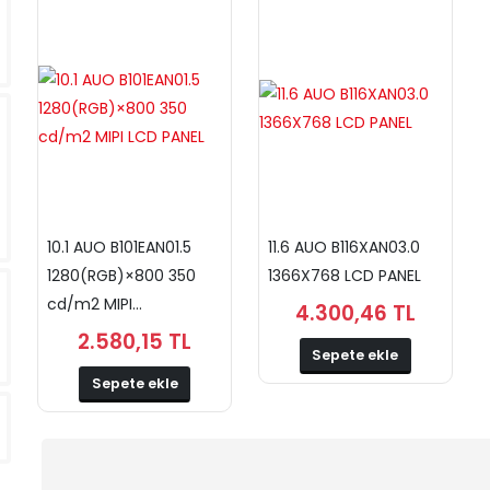
10.1 AUO B101EAN01.5
11.6 AUO B116XAN03.0
1280(RGB)×800 350
1366X768 LCD PANEL
cd/m2 MIPI...
4.300,46 TL
2.580,15 TL
Sepete ekle
Sepete ekle