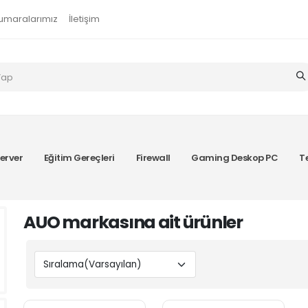
umaralarımız
İletişim
erver
Eğitim Gereçleri
Firewall
Gaming Deskop PC
T
AUO markasına ait ürünler