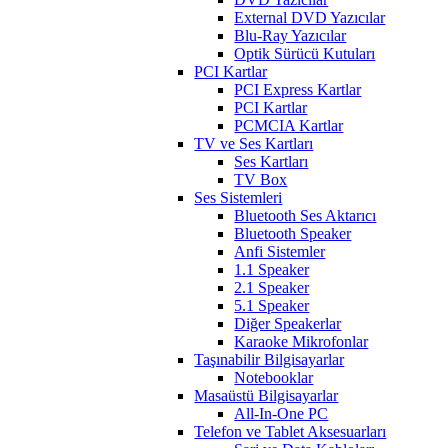
External DVD Yazıcılar
Blu-Ray Yazıcılar
Optik Sürücü Kutuları
PCI Kartlar
PCI Express Kartlar
PCI Kartlar
PCMCIA Kartlar
TV ve Ses Kartları
Ses Kartları
TV Box
Ses Sistemleri
Bluetooth Ses Aktarıcı
Bluetooth Speaker
Anfi Sistemler
1.1 Speaker
2.1 Speaker
5.1 Speaker
Diğer Speakerlar
Karaoke Mikrofonlar
Taşınabilir Bilgisayarlar
Notebooklar
Masaüstü Bilgisayarlar
All-In-One PC
Telefon ve Tablet Aksesuarları