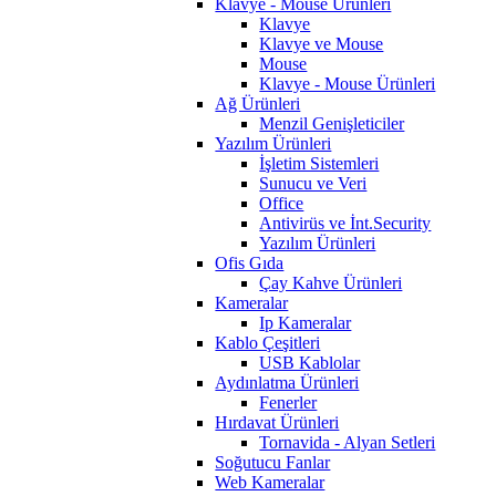
Klavye - Mouse Ürünleri
Klavye
Klavye ve Mouse
Mouse
Klavye - Mouse Ürünleri
Ağ Ürünleri
Menzil Genişleticiler
Yazılım Ürünleri
İşletim Sistemleri
Sunucu ve Veri
Office
Antivirüs ve İnt.Security
Yazılım Ürünleri
Ofis Gıda
Çay Kahve Ürünleri
Kameralar
Ip Kameralar
Kablo Çeşitleri
USB Kablolar
Aydınlatma Ürünleri
Fenerler
Hırdavat Ürünleri
Tornavida - Alyan Setleri
Soğutucu Fanlar
Web Kameralar