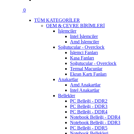
0
TÜM KATEGORİLER
OEM & ÇEVRE BİRİMLERİ
İşlemciler
Intel İşlemciler
Amd İşlemciler
Soğutucular - Overclock
İşlemci Fanları
Kasa Fanları
Soğutucular - Overclock
Termal Macunlar
Ekran Kartı Fanları
Anakartlar
Amd Anakartlar
Intel Anakartlar
Bellekler
PC Belleği - DDR2
PC Belleği - DDR3
PC Belleği - DDR4
Notebook Belleği - DDR4
Notebook Belleği - DDR3
PC Belleği - DDR5
Notebook Bellekleri