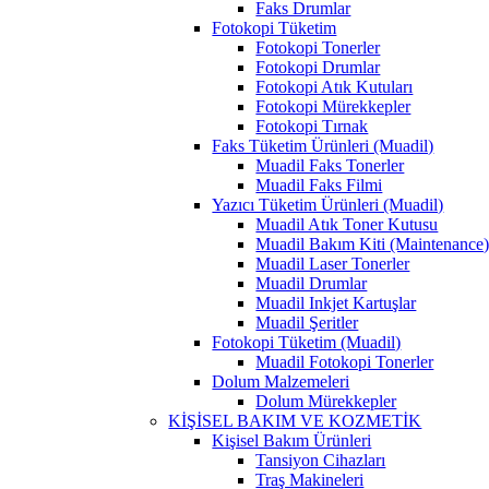
Faks Drumlar
Fotokopi Tüketim
Fotokopi Tonerler
Fotokopi Drumlar
Fotokopi Atık Kutuları
Fotokopi Mürekkepler
Fotokopi Tırnak
Faks Tüketim Ürünleri (Muadil)
Muadil Faks Tonerler
Muadil Faks Filmi
Yazıcı Tüketim Ürünleri (Muadil)
Muadil Atık Toner Kutusu
Muadil Bakım Kiti (Maintenance
Muadil Laser Tonerler
Muadil Drumlar
Muadil Inkjet Kartuşlar
Muadil Şeritler
Fotokopi Tüketim (Muadil)
Muadil Fotokopi Tonerler
Dolum Malzemeleri
Dolum Mürekkepler
KİŞİSEL BAKIM VE KOZMETİK
Kişisel Bakım Ürünleri
Tansiyon Cihazları
Traş Makineleri