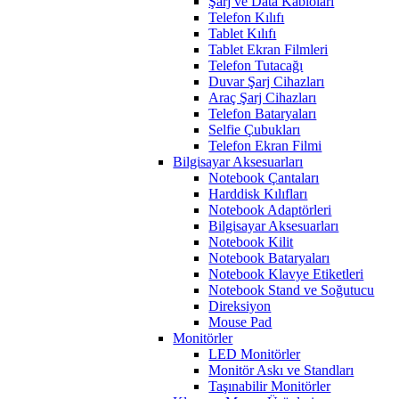
Şarj ve Data Kabloları
Telefon Kılıfı
Tablet Kılıfı
Tablet Ekran Filmleri
Telefon Tutacağı
Duvar Şarj Cihazları
Araç Şarj Cihazları
Telefon Bataryaları
Selfie Çubukları
Telefon Ekran Filmi
Bilgisayar Aksesuarları
Notebook Çantaları
Harddisk Kılıfları
Notebook Adaptörleri
Bilgisayar Aksesuarları
Notebook Kilit
Notebook Bataryaları
Notebook Klavye Etiketleri
Notebook Stand ve Soğutucu
Direksiyon
Mouse Pad
Monitörler
LED Monitörler
Monitör Askı ve Standları
Taşınabilir Monitörler