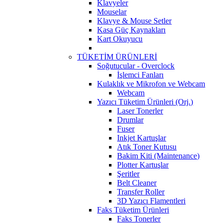
Klavyeler
Mouselar
Klavye & Mouse Setler
Kasa Güç Kaynakları
Kart Okuyucu
TÜKETİM ÜRÜNLERİ
Soğutucular - Overclock
İşlemci Fanları
Kulaklık ve Mikrofon ve Webcam
Webcam
Yazıcı Tüketim Ürünleri (Orj.)
Laser Tonerler
Drumlar
Fuser
Inkjet Kartuşlar
Atık Toner Kutusu
Bakim Kiti (Maintenance)
Plotter Kartuşlar
Şeritler
Belt Cleaner
Transfer Roller
3D Yazıcı Flamentleri
Faks Tüketim Ürünleri
Faks Tonerler