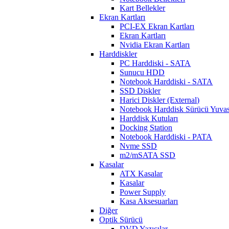
Kart Bellekler
Ekran Kartları
PCI-EX Ekran Kartları
Ekran Kartları
Nvidia Ekran Kartları
Harddiskler
PC Harddiski - SATA
Sunucu HDD
Notebook Harddiski - SATA
SSD Diskler
Harici Diskler (External)
Notebook Harddisk Sürücü Yuvas
Harddisk Kutuları
Docking Station
Notebook Harddiski - PATA
Nvme SSD
m2/mSATA SSD
Kasalar
ATX Kasalar
Kasalar
Power Supply
Kasa Aksesuarları
Diğer
Optik Sürücü
DVD Yazıcılar