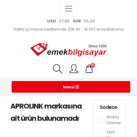
USD
: 47,88
EUR
: 55,34
Hafta içi mesai saatlerinde (08:30 - 18:00) arayabilirsiniz
0
Menü
APROLINK markasına
Sadece
ait ürün bulunamadı
Stokta
Olanlar
Yeni