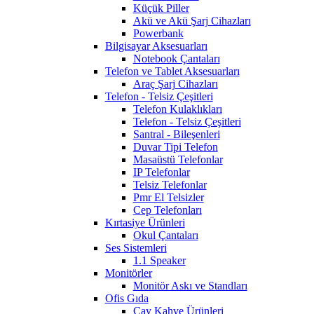
Küçük Piller
Akü ve Akü Şarj Cihazları
Powerbank
Bilgisayar Aksesuarları
Notebook Çantaları
Telefon ve Tablet Aksesuarları
Araç Şarj Cihazları
Telefon - Telsiz Çeşitleri
Telefon Kulaklıkları
Telefon - Telsiz Çeşitleri
Santral - Bileşenleri
Duvar Tipi Telefon
Masaüstü Telefonlar
IP Telefonlar
Telsiz Telefonlar
Pmr El Telsizler
Cep Telefonları
Kırtasiye Ürünleri
Okul Çantaları
Ses Sistemleri
1.1 Speaker
Monitörler
Monitör Askı ve Standları
Ofis Gıda
Çay Kahve Ürünleri