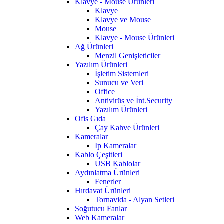
Klavye - Mouse Ürünleri
Klavye
Klavye ve Mouse
Mouse
Klavye - Mouse Ürünleri
Ağ Ürünleri
Menzil Genişleticiler
Yazılım Ürünleri
İşletim Sistemleri
Sunucu ve Veri
Office
Antivirüs ve İnt.Security
Yazılım Ürünleri
Ofis Gıda
Çay Kahve Ürünleri
Kameralar
Ip Kameralar
Kablo Çeşitleri
USB Kablolar
Aydınlatma Ürünleri
Fenerler
Hırdavat Ürünleri
Tornavida - Alyan Setleri
Soğutucu Fanlar
Web Kameralar