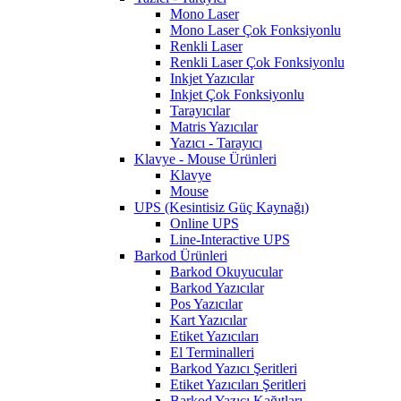
Mono Laser
Mono Laser Çok Fonksiyonlu
Renkli Laser
Renkli Laser Çok Fonksiyonlu
Inkjet Yazıcılar
Inkjet Çok Fonksiyonlu
Tarayıcılar
Matris Yazıcılar
Yazıcı - Tarayıcı
Klavye - Mouse Ürünleri
Klavye
Mouse
UPS (Kesintisiz Güç Kaynağı)
Online UPS
Line-Interactive UPS
Barkod Ürünleri
Barkod Okuyucular
Barkod Yazıcılar
Pos Yazıcılar
Kart Yazıcılar
Etiket Yazıcıları
El Terminalleri
Barkod Yazıcı Şeritleri
Etiket Yazıcıları Şeritleri
Barkod Yazıcı Kağıtları