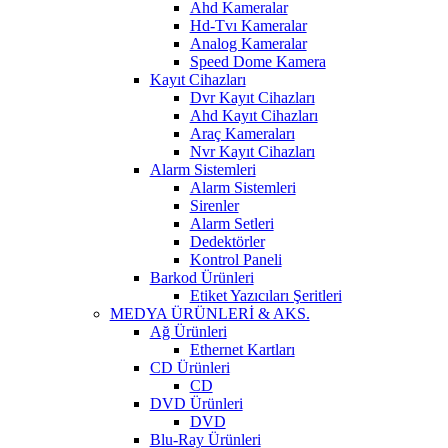
Ahd Kameralar
Hd-Tvı Kameralar
Analog Kameralar
Speed Dome Kamera
Kayıt Cihazları
Dvr Kayıt Cihazları
Ahd Kayıt Cihazları
Araç Kameraları
Nvr Kayıt Cihazları
Alarm Sistemleri
Alarm Sistemleri
Sirenler
Alarm Setleri
Dedektörler
Kontrol Paneli
Barkod Ürünleri
Etiket Yazıcıları Şeritleri
MEDYA ÜRÜNLERİ & AKS.
Ağ Ürünleri
Ethernet Kartları
CD Ürünleri
CD
DVD Ürünleri
DVD
Blu-Ray Ürünleri