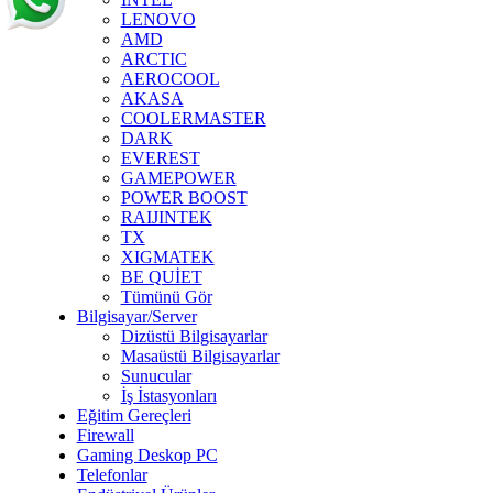
LENOVO
AMD
ARCTIC
AEROCOOL
AKASA
COOLERMASTER
DARK
EVEREST
GAMEPOWER
POWER BOOST
RAIJINTEK
TX
XIGMATEK
BE QUİET
Tümünü Gör
Bilgisayar/Server
Dizüstü Bilgisayarlar
Masaüstü Bilgisayarlar
Sunucular
İş İstasyonları
Eğitim Gereçleri
Firewall
Gaming Deskop PC
Telefonlar