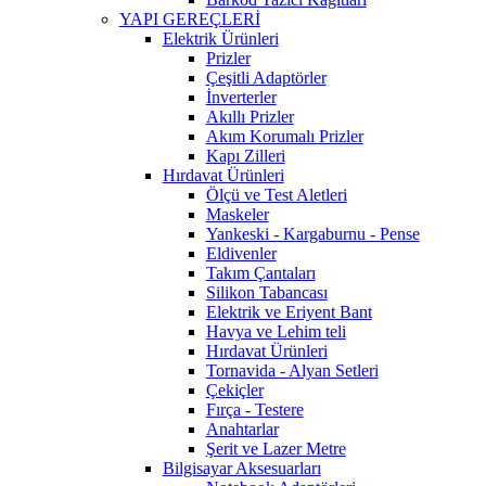
YAPI GEREÇLERİ
Elektrik Ürünleri
Prizler
Çeşitli Adaptörler
İnverterler
Akıllı Prizler
Akım Korumalı Prizler
Kapı Zilleri
Hırdavat Ürünleri
Ölçü ve Test Aletleri
Maskeler
Yankeski - Kargaburnu - Pense
Eldivenler
Takım Çantaları
Silikon Tabancası
Elektrik ve Eriyent Bant
Havya ve Lehim teli
Hırdavat Ürünleri
Tornavida - Alyan Setleri
Çekiçler
Fırça - Testere
Anahtarlar
Şerit ve Lazer Metre
Bilgisayar Aksesuarları