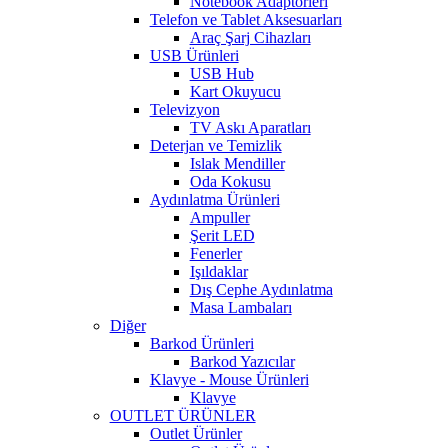
Notebook Adaptörleri
Telefon ve Tablet Aksesuarları
Araç Şarj Cihazları
USB Ürünleri
USB Hub
Kart Okuyucu
Televizyon
TV Askı Aparatları
Deterjan ve Temizlik
Islak Mendiller
Oda Kokusu
Aydınlatma Ürünleri
Ampuller
Şerit LED
Fenerler
Işıldaklar
Dış Cephe Aydınlatma
Masa Lambaları
Diğer
Barkod Ürünleri
Barkod Yazıcılar
Klavye - Mouse Ürünleri
Klavye
OUTLET ÜRÜNLER
Outlet Ürünler