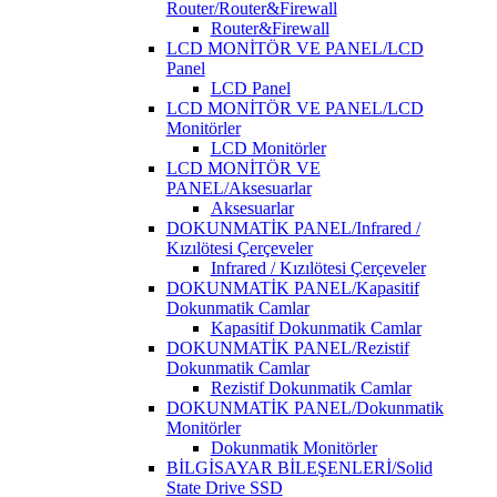
Router/Router&Firewall
Router&Firewall
LCD MONİTÖR VE PANEL/LCD
Panel
LCD Panel
LCD MONİTÖR VE PANEL/LCD
Monitörler
LCD Monitörler
LCD MONİTÖR VE
PANEL/Aksesuarlar
Aksesuarlar
DOKUNMATİK PANEL/Infrared /
Kızılötesi Çerçeveler
Infrared / Kızılötesi Çerçeveler
DOKUNMATİK PANEL/Kapasitif
Dokunmatik Camlar
Kapasitif Dokunmatik Camlar
DOKUNMATİK PANEL/Rezistif
Dokunmatik Camlar
Rezistif Dokunmatik Camlar
DOKUNMATİK PANEL/Dokunmatik
Monitörler
Dokunmatik Monitörler
BİLGİSAYAR BİLEŞENLERİ/Solid
State Drive SSD