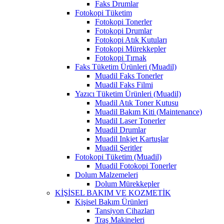
Faks Drumlar
Fotokopi Tüketim
Fotokopi Tonerler
Fotokopi Drumlar
Fotokopi Atık Kutuları
Fotokopi Mürekkepler
Fotokopi Tırnak
Faks Tüketim Ürünleri (Muadil)
Muadil Faks Tonerler
Muadil Faks Filmi
Yazıcı Tüketim Ürünleri (Muadil)
Muadil Atık Toner Kutusu
Muadil Bakım Kiti (Maintenance)
Muadil Laser Tonerler
Muadil Drumlar
Muadil Inkjet Kartuşlar
Muadil Şeritler
Fotokopi Tüketim (Muadil)
Muadil Fotokopi Tonerler
Dolum Malzemeleri
Dolum Mürekkepler
KİŞİSEL BAKIM VE KOZMETİK
Kişisel Bakım Ürünleri
Tansiyon Cihazları
Traş Makineleri