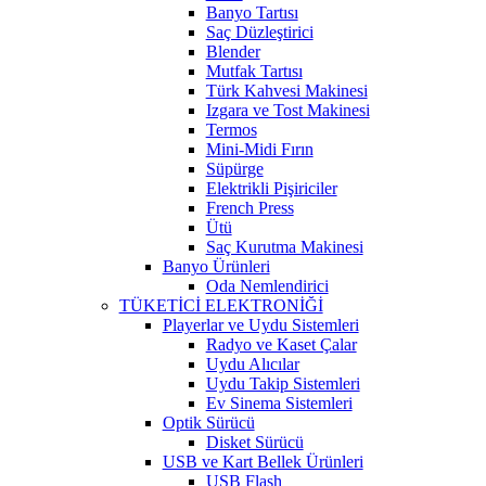
Banyo Tartısı
Saç Düzleştirici
Blender
Mutfak Tartısı
Türk Kahvesi Makinesi
Izgara ve Tost Makinesi
Termos
Mini-Midi Fırın
Süpürge
Elektrikli Pişiriciler
French Press
Ütü
Saç Kurutma Makinesi
Banyo Ürünleri
Oda Nemlendirici
TÜKETİCİ ELEKTRONİĞİ
Playerlar ve Uydu Sistemleri
Radyo ve Kaset Çalar
Uydu Alıcılar
Uydu Takip Sistemleri
Ev Sinema Sistemleri
Optik Sürücü
Disket Sürücü
USB ve Kart Bellek Ürünleri
USB Flash