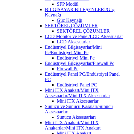
SFP Modül
BİLGİSAYAR BİLEŞENLERİ/Güç
Kaynağı
Güç Kaynağı
SEKTÖREL ÇÖZÜMLER
SEKTÖREL ÇÖZÜMLER
LCD Monitör ve Panel/LCD Aksesuarlar
LCD Aksesuarlar
Endüstriyel Bilgisayarlar/Mini
Pc/Endüstriyel Mini Pc
Endüstriyel Mini Pc
Endüstriyel Bilgisayarlar/Firewall Pc
Firewall Pc
Endüstriyel Panel PC/Endüstriyel Panel
PC
Endüstriyel Panel PC
Mini ITX Anakart/Mini ITX
Aksesuarlar/Mini ITX Aksesuarlar
Mini ITX Aksesuarlar
Sunucu ve Sunucu Kasaları/Sunucu
Aksesuarları
Sunucu Aksesuarları
Mini ITX Anakart/Mini ITX
Anakartlar/Mini ITX Anakart
Mini ITX Anakart