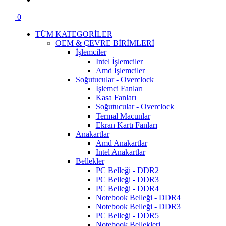
0
TÜM KATEGORİLER
OEM & ÇEVRE BİRİMLERİ
İşlemciler
Intel İşlemciler
Amd İşlemciler
Soğutucular - Overclock
İşlemci Fanları
Kasa Fanları
Soğutucular - Overclock
Termal Macunlar
Ekran Kartı Fanları
Anakartlar
Amd Anakartlar
Intel Anakartlar
Bellekler
PC Belleği - DDR2
PC Belleği - DDR3
PC Belleği - DDR4
Notebook Belleği - DDR4
Notebook Belleği - DDR3
PC Belleği - DDR5
Notebook Bellekleri