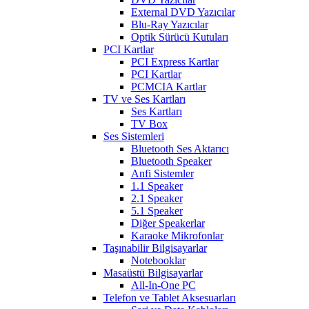
External DVD Yazıcılar
Blu-Ray Yazıcılar
Optik Sürücü Kutuları
PCI Kartlar
PCI Express Kartlar
PCI Kartlar
PCMCIA Kartlar
TV ve Ses Kartları
Ses Kartları
TV Box
Ses Sistemleri
Bluetooth Ses Aktarıcı
Bluetooth Speaker
Anfi Sistemler
1.1 Speaker
2.1 Speaker
5.1 Speaker
Diğer Speakerlar
Karaoke Mikrofonlar
Taşınabilir Bilgisayarlar
Notebooklar
Masaüstü Bilgisayarlar
All-In-One PC
Telefon ve Tablet Aksesuarları