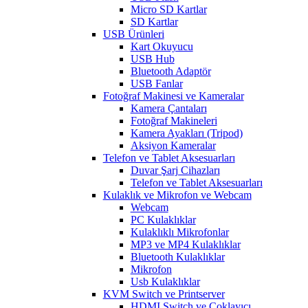
Micro SD Kartlar
SD Kartlar
USB Ürünleri
Kart Okuyucu
USB Hub
Bluetooth Adaptör
USB Fanlar
Fotoğraf Makinesi ve Kameralar
Kamera Çantaları
Fotoğraf Makineleri
Kamera Ayakları (Tripod)
Aksiyon Kameralar
Telefon ve Tablet Aksesuarları
Duvar Şarj Cihazları
Telefon ve Tablet Aksesuarları
Kulaklık ve Mikrofon ve Webcam
Webcam
PC Kulaklıklar
Kulaklıklı Mikrofonlar
MP3 ve MP4 Kulaklıklar
Bluetooth Kulaklıklar
Mikrofon
Usb Kulaklıklar
KVM Switch ve Printserver
HDMI Switch ve Çoklayıcı