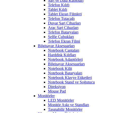
Şarj ve Data Kabloları
Telefon Kılıfı
Tablet Kılıfı
Tablet Ekran Filmleri
Telefon Tutacağı
Duvar Şarj Cihazları
Araç Şarj Cihazları
Telefon Bataryaları
Selfie Çubukları
Telefon Ekran Filmi
Bilgisayar Aksesuarları
Notebook Çantaları
Harddisk Kılıfları
Notebook Adaptörleri
Bilgisayar Aksesuarları
Notebook Kilit
Notebook Bataryaları
Notebook Klavye Etiketleri
Notebook Stand ve Soğutucu
Direksiyon
Mouse Pad
Monitörler
LED Monitörler
Monitör Askı ve Standları
Taşınabilir Monitörler