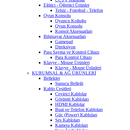
Eğitici - Öğretici Ürünler
Telsiz - Fotoğraf - Telefon
Oyun Konsolu
Oyuncu Koltuğu
Oyun Konsolu
Konsol Aksesuarları
Bilgisayar Aksesuarları
Gamepad
Direksiyon
Para Sayma ve Kontrol Cihazı
Para Kontrol Cihazı
Klavye - Mouse Ürünleri
Klavye - Mouse Ürünleri
KURUMSAL & AĞ ÜRÜNLERİ
Bellekler
Sunucu Belleği
Kablo Çeşitleri
Çevirici Kablolar
Görüntü Kabloları
HDMI Kablolar
Buat ve Telefon Kabloları
Güç (Power) Kabloları
Ses Kabloları
Kamera Kabloları