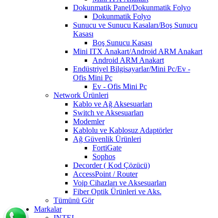
Dokunmatik Panel/Dokunmatik Folyo
Dokunmatik Folyo
Sunucu ve Sunucu Kasaları/Boş Sunucu
Kasası
Boş Sunucu Kasası
Mini ITX Anakart/Android ARM Anakart
Android ARM Anakart
Endüstriyel Bilgisayarlar/Mini Pc/Ev -
Ofis Mini Pc
Ev - Ofis Mini Pc
Network Ürünleri
Kablo ve Ağ Aksesuarları
Switch ve Aksesuarları
Modemler
Kablolu ve Kablosuz Adaptörler
Ağ Güvenlik Ürünleri
FortiGate
Sophos
Decorder ( Kod Çözücü)
AccessPoint / Router
Voip Cihazları ve Aksesuarları
Fiber Optik Ürünleri ve Aks.
Tümünü Gör
Markalar
INTEL