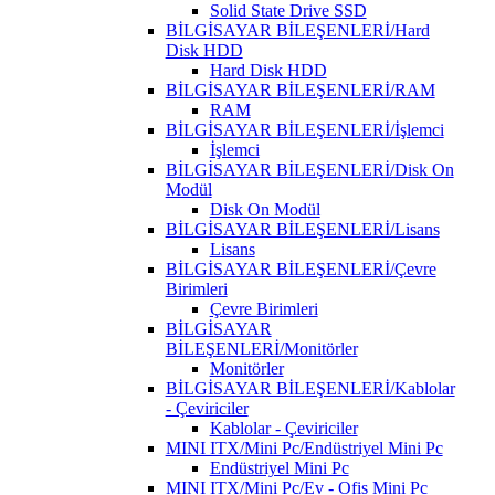
Solid State Drive SSD
BİLGİSAYAR BİLEŞENLERİ/Hard
Disk HDD
Hard Disk HDD
BİLGİSAYAR BİLEŞENLERİ/RAM
RAM
BİLGİSAYAR BİLEŞENLERİ/İşlemci
İşlemci
BİLGİSAYAR BİLEŞENLERİ/Disk On
Modül
Disk On Modül
BİLGİSAYAR BİLEŞENLERİ/Lisans
Lisans
BİLGİSAYAR BİLEŞENLERİ/Çevre
Birimleri
Çevre Birimleri
BİLGİSAYAR
BİLEŞENLERİ/Monitörler
Monitörler
BİLGİSAYAR BİLEŞENLERİ/Kablolar
- Çeviriciler
Kablolar - Çeviriciler
MINI ITX/Mini Pc/Endüstriyel Mini Pc
Endüstriyel Mini Pc
MINI ITX/Mini Pc/Ev - Ofis Mini Pc