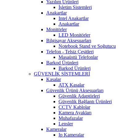
Yazılım Ürünleri
İşletim Sistemleri
Anakartlar
Intel Anakartlar
Anakartlar
Monitörler
LED Monitörler
Bilgisayar Aksesuarları
Notebook Stand ve Soğutucu
Telefon - Telsiz Çeşitleri
Masaüstü Telefonlar
Barkod Ürünleri
Barkod Ürünleri
GÜVENLİK SİSTEMLERİ
Kasalar
ATX Kasalar
Güvenlik Ürünü Aksesuarları
Güvenlik Adaptörleri
Güvenlik Bağlantı Ürünleri
CCTV Kablolar
Kamera Ayakları
Muhafazalar
Lensler
Kameralar
Ip Kameralar