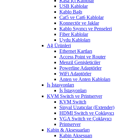
Kasa İçi Kablolar
USB Kablolar
Kablo Bağı
Cat5 ve Cat6 Kablolar
Konnectör ve Jaklar
Kablo Sıyırıcı ve Penseleri
Fiber Kablolar
Uydu Kabloları
Ağ Ürünleri
Ethernet Kartları
Access Point ve Router
Menzil Genişleticiler
Powerline Adaptörler
WiFi Adaptörler
Anten ve Anten Kabloları
İş İstasyonları
İş İstasyonları
KVM Switch ve Printserver
KVM Switch
Sinyal Uzatıcılar (Extender)
HDMI Switch ve Çoklayıcı
VGA Switch ve Çoklayıcı
Printserver
Kabin & Aksesuarları
Kabin Aksesuarı