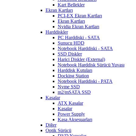
Kart Bellekler
Ekran Kartları
PCI-EX Ekran Kartları
Ekran Kartları
Nvidia Ekran Kartları
Harddiskler
PC Harddiski - SATA
Sunucu HDD
Notebook Harddiski - SATA
SSD Diskler
Harici Diskler (External)
Notebook Harddisk Sürücü Yuvası
Harddisk Kutuları
Docking Station
Notebook Harddiski - PATA
Nvme SSD
m2/mSATA SSD
Kasalar
ATX Kasalar
Kasalar
Power Supply
Kasa Aksesuarları
Diğer
Optik Sürücü
DVD Yazıcılar