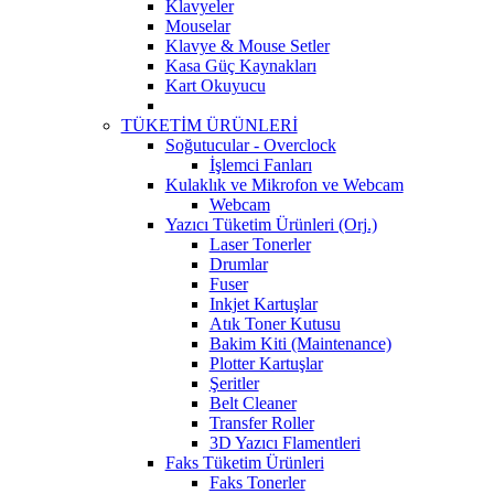
Klavyeler
Mouselar
Klavye & Mouse Setler
Kasa Güç Kaynakları
Kart Okuyucu
TÜKETİM ÜRÜNLERİ
Soğutucular - Overclock
İşlemci Fanları
Kulaklık ve Mikrofon ve Webcam
Webcam
Yazıcı Tüketim Ürünleri (Orj.)
Laser Tonerler
Drumlar
Fuser
Inkjet Kartuşlar
Atık Toner Kutusu
Bakim Kiti (Maintenance)
Plotter Kartuşlar
Şeritler
Belt Cleaner
Transfer Roller
3D Yazıcı Flamentleri
Faks Tüketim Ürünleri
Faks Tonerler