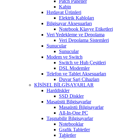
Patch Paneller
Kabin
Hırdavat Ürünleri
Elektrik Kabloları
Bilgisayar Aksesuarları
Notebook Klavye Etiketleri
Veri Yedekleme ve Depolama
Veri Depolama Sistemleri
Sunucular
Sunucular
Modem ve Switch
Switch ve Hub Çeşitleri
DSL Modemler
Telefon ve Tablet Aksesuarları
Duvar Şarj Cihazları
KİŞİSEL BİLGİSAYARLAR
Harddiskler
SSD Diskler
Masaüstü Bilgisayarlar
Masaüstü Bilgisayarlar
All-In-One PC
Taşınabilir Bilgisayarlar
Notebooklar
Grafik Tabletler
Tabletler