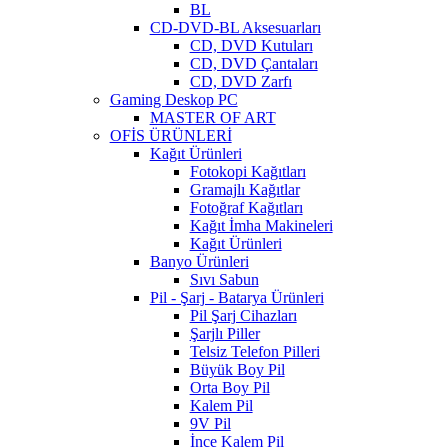
BL
CD-DVD-BL Aksesuarları
CD, DVD Kutuları
CD, DVD Çantaları
CD, DVD Zarfı
Gaming Deskop PC
MASTER OF ART
OFİS ÜRÜNLERİ
Kağıt Ürünleri
Fotokopi Kağıtları
Gramajlı Kağıtlar
Fotoğraf Kağıtları
Kağıt İmha Makineleri
Kağıt Ürünleri
Banyo Ürünleri
Sıvı Sabun
Pil - Şarj - Batarya Ürünleri
Pil Şarj Cihazları
Şarjlı Piller
Telsiz Telefon Pilleri
Büyük Boy Pil
Orta Boy Pil
Kalem Pil
9V Pil
İnce Kalem Pil