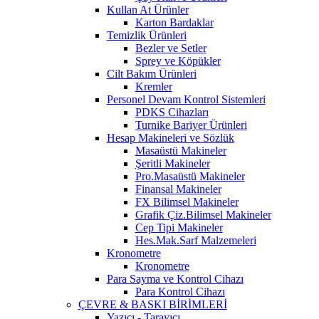
Kullan At Ürünler
Karton Bardaklar
Temizlik Ürünleri
Bezler ve Setler
Sprey ve Köpükler
Cilt Bakım Ürünleri
Kremler
Personel Devam Kontrol Sistemleri
PDKS Cihazları
Turnike Bariyer Ürünleri
Hesap Makineleri ve Sözlük
Masaüstü Makineler
Şeritli Makineler
Pro.Masaüstü Makineler
Finansal Makineler
FX Bilimsel Makineler
Grafik Çiz.Bilimsel Makineler
Cep Tipi Makineler
Hes.Mak.Sarf Malzemeleri
Kronometre
Kronometre
Para Sayma ve Kontrol Cihazı
Para Kontrol Cihazı
ÇEVRE & BASKI BİRİMLERİ
Yazıcı - Tarayıcı