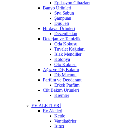
Epilasyon Cihazları
Banyo Ürünleri
Sıvı Sabun
Şampuan
Duş Jeli
Hırdavat Ürünleri
Dezenfektan
Deterjan ve Temizlik
Oda Kokusu
Tuvalet Kağıtları
Islak Mendiller
Kolonya
Oto Kokusu
Ağız ve Diş Bakımı
Diş Macunu
Parfüm ve Deodarant
Erkek Parfüm
Cilt Bakım Ürünleri
Kremler
EV ALETLERİ
Ev Aletleri
Kettle
Vantilatörler
Isıtıcı