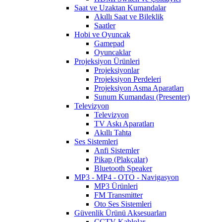
Saat ve Uzaktan Kumandalar
Akıllı Saat ve Bileklik
Saatler
Hobi ve Oyuncak
Gamepad
Oyuncaklar
Projeksiyon Ürünleri
Projeksiyonlar
Projeksiyon Perdeleri
Projeksiyon Asma Aparatları
Sunum Kumandası (Presenter)
Televizyon
Televizyon
TV Askı Aparatları
Akıllı Tahta
Ses Sistemleri
Anfi Sistemler
Pikap (Plakçalar)
Bluetooth Speaker
MP3 - MP4 - OTO - Navigasyon
MP3 Ürünleri
FM Transmitter
Oto Ses Sistemleri
Güvenlik Ürünü Aksesuarları
CCTV Kablolar