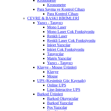
Kronometre
Kronometre
Para Sayma ve Kontrol Cihazı
Para Kontrol Cihazı
ÇEVRE & BASKI BİRİMLERİ
Yazıcı - Tarayıcı
Mono Laser
Mono Laser Çok Fonksiyonlu
Renkli Laser
Renkli Laser Çok Fonksiyonlu
Inkjet Yazıcılar
Inkjet Çok Fonksiyonlu
Tarayıcılar
Matris Yazıcılar
Yazıcı - Tarayıcı
Klavye - Mouse Ürünleri
Klavye
Mouse
UPS (Kesintisiz Güç Kaynağı)
Online UPS
Line-Interactive UPS
Barkod Ürünleri
Barkod Okuyucular
Barkod Yazıcılar
Pos Yazıcılar