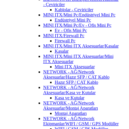
- Çeviriciler
Kablolar - Çeviriciler
MINI ITX/Mini Pc/Endüstriyel Mini Pc
Endüstriyel Mini Pc
MINI ITX/Mini Pc/Ev - Ofis Mini Pc
Ev - Ofis Mini Pc
MINI ITX/Firewall Pc
Firewall Pc
MINI ITX/Mini ITX Aksesuarlar/Kasalar
Kasalar
MINI ITX/Mini ITX Aksesuarlar/Mini
ITX Aksesuarlar
Mini ITX Aksesuarlar
NETWORK - AĞ/Network
Aksesuarlar/Hazır SFP / CAT Kablo
Hazır SFP / CAT Kablo
NETWORK - AĞ/Network
Aksesuarlar/Kasa ve Kutular
Kasa ve Kutular
NETWORK - AĞ/Network
Aksesuarlar/Montaj Aparatları
Montaj Aparatları
NETWORK - AĞ/Network
Ekipmanlar/WIFI / GSM / GPS Modüller
WIFI / GSM / GPS Modüller