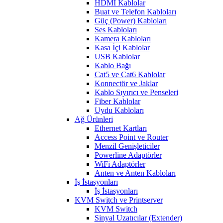
HDMI Kablolar
Buat ve Telefon Kabloları
Güç (Power) Kabloları
Ses Kabloları
Kamera Kabloları
Kasa İçi Kablolar
USB Kablolar
Kablo Bağı
Cat5 ve Cat6 Kablolar
Konnectör ve Jaklar
Kablo Sıyırıcı ve Penseleri
Fiber Kablolar
Uydu Kabloları
Ağ Ürünleri
Ethernet Kartları
Access Point ve Router
Menzil Genişleticiler
Powerline Adaptörler
WiFi Adaptörler
Anten ve Anten Kabloları
İş İstasyonları
İş İstasyonları
KVM Switch ve Printserver
KVM Switch
Sinyal Uzatıcılar (Extender)