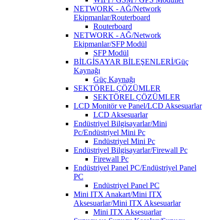
NETWORK - AĞ/Network
Ekipmanlar/Routerboard
Routerboard
NETWORK - AĞ/Network
Ekipmanlar/SFP Modül
SFP Modül
BİLGİSAYAR BİLEŞENLERİ/Güç
Kaynağı
Güç Kaynağı
SEKTÖREL ÇÖZÜMLER
SEKTÖREL ÇÖZÜMLER
LCD Monitör ve Panel/LCD Aksesuarlar
LCD Aksesuarlar
Endüstriyel Bilgisayarlar/Mini
Pc/Endüstriyel Mini Pc
Endüstriyel Mini Pc
Endüstriyel Bilgisayarlar/Firewall Pc
Firewall Pc
Endüstriyel Panel PC/Endüstriyel Panel
PC
Endüstriyel Panel PC
Mini ITX Anakart/Mini ITX
Aksesuarlar/Mini ITX Aksesuarlar
Mini ITX Aksesuarlar