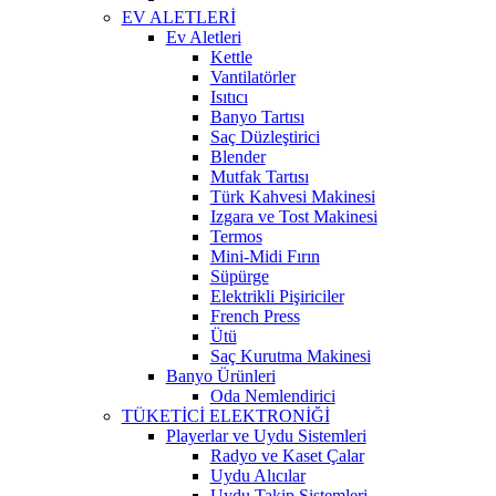
EV ALETLERİ
Ev Aletleri
Kettle
Vantilatörler
Isıtıcı
Banyo Tartısı
Saç Düzleştirici
Blender
Mutfak Tartısı
Türk Kahvesi Makinesi
Izgara ve Tost Makinesi
Termos
Mini-Midi Fırın
Süpürge
Elektrikli Pişiriciler
French Press
Ütü
Saç Kurutma Makinesi
Banyo Ürünleri
Oda Nemlendirici
TÜKETİCİ ELEKTRONİĞİ
Playerlar ve Uydu Sistemleri
Radyo ve Kaset Çalar
Uydu Alıcılar
Uydu Takip Sistemleri