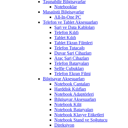
Taşınabilir Bilgisayarlar
Notebooklar
Masaüstü Bilgisayarlar
All-In-One PC
Telefon ve Tablet Aksesuarları
Şarj ve Data Kabloları
Telefon Kılıfı
Tablet Kılıfı
Tablet Ekran Filmleri
Telefon Tutacağı
Duvar Şarj Cihazları
Araç Şarj Cihazları
Telefon Bataryaları
Selfie Çubukları
Telefon Ekran Filmi
Bilgisayar Aksesuarları
Notebook Çantaları
Harddisk Kılıfları
Notebook Adaptörleri
Bilgisayar Aksesuarları
Notebook Kilit
Notebook Bataryaları
Notebook Klavye Etiketleri
Notebook Stand ve Soğutucu
Direksiyon