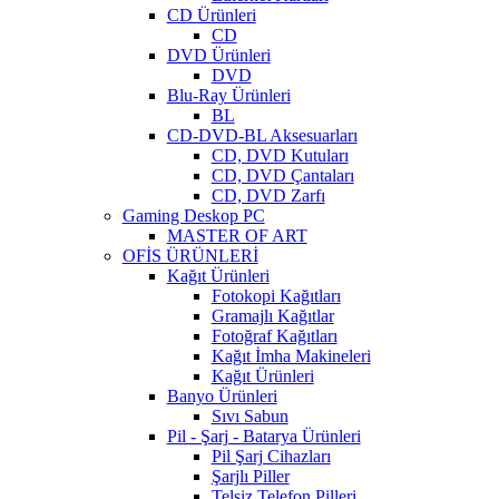
CD Ürünleri
CD
DVD Ürünleri
DVD
Blu-Ray Ürünleri
BL
CD-DVD-BL Aksesuarları
CD, DVD Kutuları
CD, DVD Çantaları
CD, DVD Zarfı
Gaming Deskop PC
MASTER OF ART
OFİS ÜRÜNLERİ
Kağıt Ürünleri
Fotokopi Kağıtları
Gramajlı Kağıtlar
Fotoğraf Kağıtları
Kağıt İmha Makineleri
Kağıt Ürünleri
Banyo Ürünleri
Sıvı Sabun
Pil - Şarj - Batarya Ürünleri
Pil Şarj Cihazları
Şarjlı Piller
Telsiz Telefon Pilleri