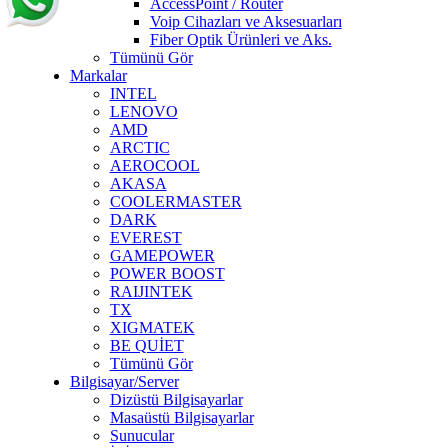
AccessPoint / Router
Voip Cihazları ve Aksesuarları
Fiber Optik Ürünleri ve Aks.
Tümünü Gör
Markalar
INTEL
LENOVO
AMD
ARCTIC
AEROCOOL
AKASA
COOLERMASTER
DARK
EVEREST
GAMEPOWER
POWER BOOST
RAIJINTEK
TX
XIGMATEK
BE QUİET
Tümünü Gör
Bilgisayar/Server
Dizüstü Bilgisayarlar
Masaüstü Bilgisayarlar
Sunucular