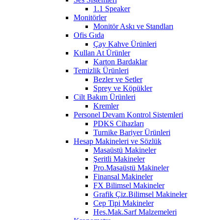
1.1 Speaker
Monitörler
Monitör Askı ve Standları
Ofis Gıda
Çay Kahve Ürünleri
Kullan At Ürünler
Karton Bardaklar
Temizlik Ürünleri
Bezler ve Setler
Sprey ve Köpükler
Cilt Bakım Ürünleri
Kremler
Personel Devam Kontrol Sistemleri
PDKS Cihazları
Turnike Bariyer Ürünleri
Hesap Makineleri ve Sözlük
Masaüstü Makineler
Şeritli Makineler
Pro.Masaüstü Makineler
Finansal Makineler
FX Bilimsel Makineler
Grafik Çiz.Bilimsel Makineler
Cep Tipi Makineler
Hes.Mak.Sarf Malzemeleri