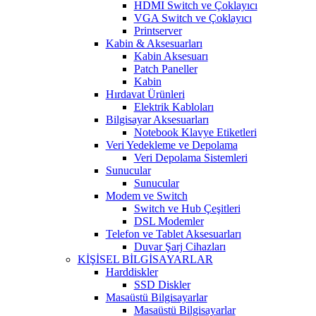
HDMI Switch ve Çoklayıcı
VGA Switch ve Çoklayıcı
Printserver
Kabin & Aksesuarları
Kabin Aksesuarı
Patch Paneller
Kabin
Hırdavat Ürünleri
Elektrik Kabloları
Bilgisayar Aksesuarları
Notebook Klavye Etiketleri
Veri Yedekleme ve Depolama
Veri Depolama Sistemleri
Sunucular
Sunucular
Modem ve Switch
Switch ve Hub Çeşitleri
DSL Modemler
Telefon ve Tablet Aksesuarları
Duvar Şarj Cihazları
KİŞİSEL BİLGİSAYARLAR
Harddiskler
SSD Diskler
Masaüstü Bilgisayarlar
Masaüstü Bilgisayarlar