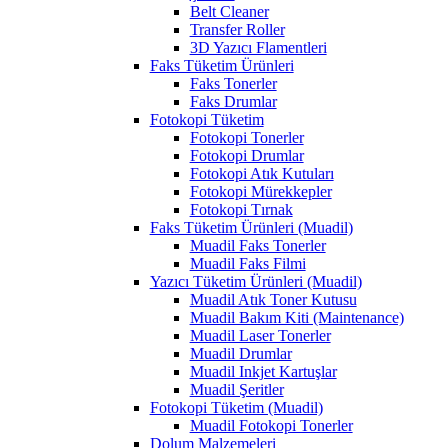
Belt Cleaner
Transfer Roller
3D Yazıcı Flamentleri
Faks Tüketim Ürünleri
Faks Tonerler
Faks Drumlar
Fotokopi Tüketim
Fotokopi Tonerler
Fotokopi Drumlar
Fotokopi Atık Kutuları
Fotokopi Mürekkepler
Fotokopi Tırnak
Faks Tüketim Ürünleri (Muadil)
Muadil Faks Tonerler
Muadil Faks Filmi
Yazıcı Tüketim Ürünleri (Muadil)
Muadil Atık Toner Kutusu
Muadil Bakım Kiti (Maintenance)
Muadil Laser Tonerler
Muadil Drumlar
Muadil Inkjet Kartuşlar
Muadil Şeritler
Fotokopi Tüketim (Muadil)
Muadil Fotokopi Tonerler
Dolum Malzemeleri