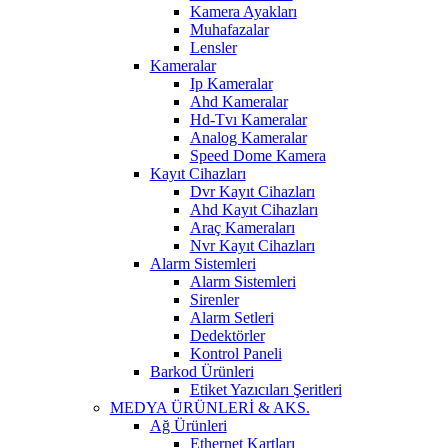
Kamera Ayakları
Muhafazalar
Lensler
Kameralar
Ip Kameralar
Ahd Kameralar
Hd-Tvı Kameralar
Analog Kameralar
Speed Dome Kamera
Kayıt Cihazları
Dvr Kayıt Cihazları
Ahd Kayıt Cihazları
Araç Kameraları
Nvr Kayıt Cihazları
Alarm Sistemleri
Alarm Sistemleri
Sirenler
Alarm Setleri
Dedektörler
Kontrol Paneli
Barkod Ürünleri
Etiket Yazıcıları Şeritleri
MEDYA ÜRÜNLERİ & AKS.
Ağ Ürünleri
Ethernet Kartları