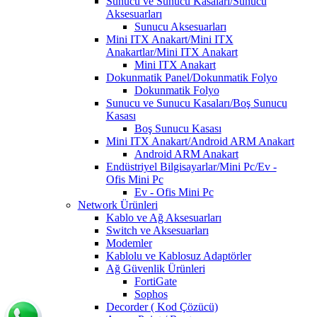
Sunucu ve Sunucu Kasaları/Sunucu
Aksesuarları
Sunucu Aksesuarları
Mini ITX Anakart/Mini ITX
Anakartlar/Mini ITX Anakart
Mini ITX Anakart
Dokunmatik Panel/Dokunmatik Folyo
Dokunmatik Folyo
Sunucu ve Sunucu Kasaları/Boş Sunucu
Kasası
Boş Sunucu Kasası
Mini ITX Anakart/Android ARM Anakart
Android ARM Anakart
Endüstriyel Bilgisayarlar/Mini Pc/Ev -
Ofis Mini Pc
Ev - Ofis Mini Pc
Network Ürünleri
Kablo ve Ağ Aksesuarları
Switch ve Aksesuarları
Modemler
Kablolu ve Kablosuz Adaptörler
Ağ Güvenlik Ürünleri
FortiGate
Sophos
Decorder ( Kod Çözücü)