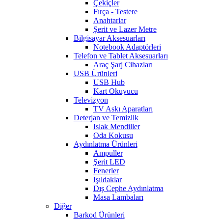
Çekiçler
Fırça - Testere
Anahtarlar
Şerit ve Lazer Metre
Bilgisayar Aksesuarları
Notebook Adaptörleri
Telefon ve Tablet Aksesuarları
Araç Şarj Cihazları
USB Ürünleri
USB Hub
Kart Okuyucu
Televizyon
TV Askı Aparatları
Deterjan ve Temizlik
Islak Mendiller
Oda Kokusu
Aydınlatma Ürünleri
Ampuller
Şerit LED
Fenerler
Işıldaklar
Dış Cephe Aydınlatma
Masa Lambaları
Diğer
Barkod Ürünleri