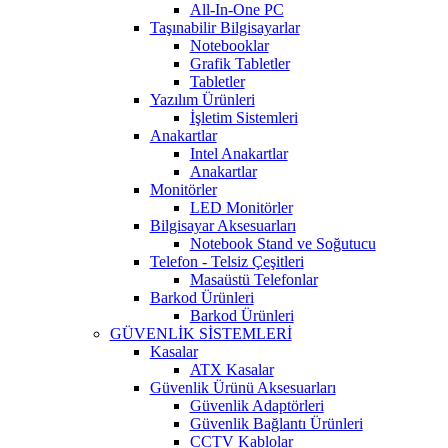
All-In-One PC
Taşınabilir Bilgisayarlar
Notebooklar
Grafik Tabletler
Tabletler
Yazılım Ürünleri
İşletim Sistemleri
Anakartlar
Intel Anakartlar
Anakartlar
Monitörler
LED Monitörler
Bilgisayar Aksesuarları
Notebook Stand ve Soğutucu
Telefon - Telsiz Çeşitleri
Masaüstü Telefonlar
Barkod Ürünleri
Barkod Ürünleri
GÜVENLİK SİSTEMLERİ
Kasalar
ATX Kasalar
Güvenlik Ürünü Aksesuarları
Güvenlik Adaptörleri
Güvenlik Bağlantı Ürünleri
CCTV Kablolar