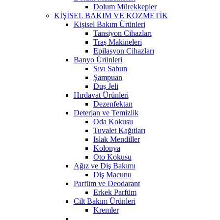
Dolum Mürekkepler
KİŞİSEL BAKIM VE KOZMETİK
Kişisel Bakım Ürünleri
Tansiyon Cihazları
Traş Makineleri
Epilasyon Cihazları
Banyo Ürünleri
Sıvı Sabun
Şampuan
Duş Jeli
Hırdavat Ürünleri
Dezenfektan
Deterjan ve Temizlik
Oda Kokusu
Tuvalet Kağıtları
Islak Mendiller
Kolonya
Oto Kokusu
Ağız ve Diş Bakımı
Diş Macunu
Parfüm ve Deodarant
Erkek Parfüm
Cilt Bakım Ürünleri
Kremler