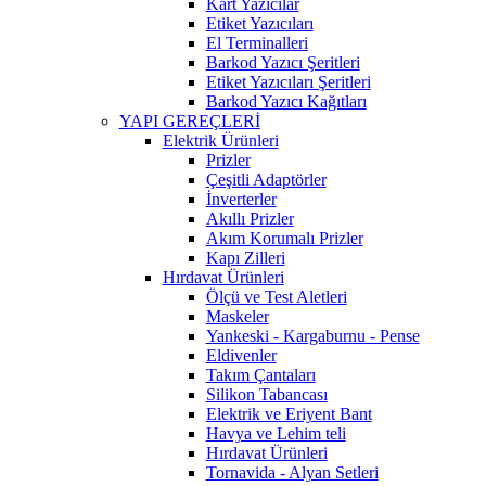
Kart Yazıcılar
Etiket Yazıcıları
El Terminalleri
Barkod Yazıcı Şeritleri
Etiket Yazıcıları Şeritleri
Barkod Yazıcı Kağıtları
YAPI GEREÇLERİ
Elektrik Ürünleri
Prizler
Çeşitli Adaptörler
İnverterler
Akıllı Prizler
Akım Korumalı Prizler
Kapı Zilleri
Hırdavat Ürünleri
Ölçü ve Test Aletleri
Maskeler
Yankeski - Kargaburnu - Pense
Eldivenler
Takım Çantaları
Silikon Tabancası
Elektrik ve Eriyent Bant
Havya ve Lehim teli
Hırdavat Ürünleri
Tornavida - Alyan Setleri