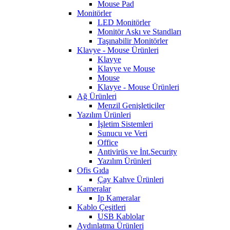
Mouse Pad
Monitörler
LED Monitörler
Monitör Askı ve Standları
Taşınabilir Monitörler
Klavye - Mouse Ürünleri
Klavye
Klavye ve Mouse
Mouse
Klavye - Mouse Ürünleri
Ağ Ürünleri
Menzil Genişleticiler
Yazılım Ürünleri
İşletim Sistemleri
Sunucu ve Veri
Office
Antivirüs ve İnt.Security
Yazılım Ürünleri
Ofis Gıda
Çay Kahve Ürünleri
Kameralar
Ip Kameralar
Kablo Çeşitleri
USB Kablolar
Aydınlatma Ürünleri