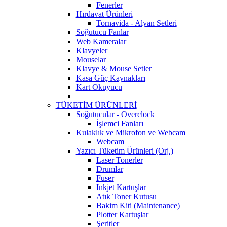
Fenerler
Hırdavat Ürünleri
Tornavida - Alyan Setleri
Soğutucu Fanlar
Web Kameralar
Klavyeler
Mouselar
Klavye & Mouse Setler
Kasa Güç Kaynakları
Kart Okuyucu
TÜKETİM ÜRÜNLERİ
Soğutucular - Overclock
İşlemci Fanları
Kulaklık ve Mikrofon ve Webcam
Webcam
Yazıcı Tüketim Ürünleri (Orj.)
Laser Tonerler
Drumlar
Fuser
Inkjet Kartuşlar
Atık Toner Kutusu
Bakim Kiti (Maintenance)
Plotter Kartuşlar
Şeritler