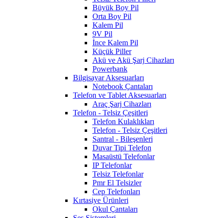
Büyük Boy Pil
Orta Boy Pil
Kalem Pil
9V Pil
İnce Kalem Pil
Küçük Piller
Akü ve Akü Şarj Cihazları
Powerbank
Bilgisayar Aksesuarları
Notebook Çantaları
Telefon ve Tablet Aksesuarları
Araç Şarj Cihazları
Telefon - Telsiz Çeşitleri
Telefon Kulaklıkları
Telefon - Telsiz Çeşitleri
Santral - Bileşenleri
Duvar Tipi Telefon
Masaüstü Telefonlar
IP Telefonlar
Telsiz Telefonlar
Pmr El Telsizler
Cep Telefonları
Kırtasiye Ürünleri
Okul Çantaları
Ses Sistemleri