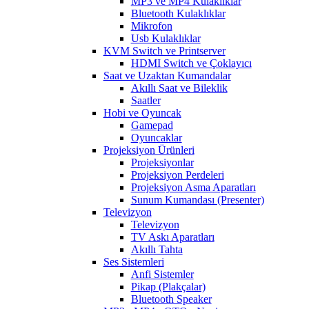
MP3 ve MP4 Kulaklıklar
Bluetooth Kulaklıklar
Mikrofon
Usb Kulaklıklar
KVM Switch ve Printserver
HDMI Switch ve Çoklayıcı
Saat ve Uzaktan Kumandalar
Akıllı Saat ve Bileklik
Saatler
Hobi ve Oyuncak
Gamepad
Oyuncaklar
Projeksiyon Ürünleri
Projeksiyonlar
Projeksiyon Perdeleri
Projeksiyon Asma Aparatları
Sunum Kumandası (Presenter)
Televizyon
Televizyon
TV Askı Aparatları
Akıllı Tahta
Ses Sistemleri
Anfi Sistemler
Pikap (Plakçalar)
Bluetooth Speaker