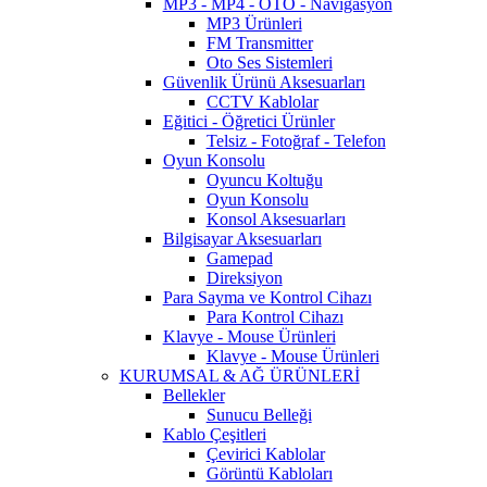
MP3 - MP4 - OTO - Navigasyon
MP3 Ürünleri
FM Transmitter
Oto Ses Sistemleri
Güvenlik Ürünü Aksesuarları
CCTV Kablolar
Eğitici - Öğretici Ürünler
Telsiz - Fotoğraf - Telefon
Oyun Konsolu
Oyuncu Koltuğu
Oyun Konsolu
Konsol Aksesuarları
Bilgisayar Aksesuarları
Gamepad
Direksiyon
Para Sayma ve Kontrol Cihazı
Para Kontrol Cihazı
Klavye - Mouse Ürünleri
Klavye - Mouse Ürünleri
KURUMSAL & AĞ ÜRÜNLERİ
Bellekler
Sunucu Belleği
Kablo Çeşitleri
Çevirici Kablolar
Görüntü Kabloları