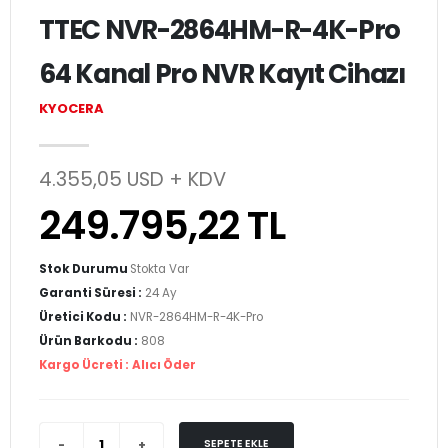
TTEC NVR-2864HM-R-4K-Pro
64 Kanal Pro NVR Kayıt Cihazı
KYOCERA
4.355,05 USD + KDV
249.795,22 TL
Stok Durumu
Stokta Var
Garanti Süresi :
24 Ay
Üretici Kodu :
NVR-2864HM-R-4K-Pro
Ürün Barkodu :
808
Kargo Ücreti :
Alıcı Öder
SEPETE EKLE