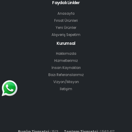
Faydalı Linkler
Anasayfa
Fırsat Ürünleri
Yeni Ürünler
Alışveriş Sepetim
Kurumsal
Hakkımızda
Hizmetlerimiz
İnsan Kaynakları
Bazı Referanslarımız
Vizyon/Misyon
İletişim
Bugün Ziyaretçi :
1513
Toplam Ziyaretçi :
1.563.417