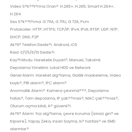
Video S?k??t?rma Oran?: H.265+; H.265; Smart H.264+;
H.264
Ses S?k??t?rma: G.711A, G.711U, G.726, Pcm
Protokoller: HTTP; HTTPS; TCP/IP; IPv4; IPv6; RTSP; UDP; NTP;
DHCP; DNS; P2P
Ak?ll? Telefon Deste?i: Android, iOS
Raid: 0/1/5/6/10 Deste?i
Kay?t Modu: Harekete Duyarl?, Manuel, Takvimli
Depolama Yönetimi: Lokal HDD ve Network
Genel Alarm: Hareket alg?lama, Gizlilik maskeleme, Video
kayb?, PIR alarm?, IPC alarm?
Anormallik Alarm?: Kamera çevrimd???, Depolama
hatas?, Tam depolama, IP çak??mas?, MAC çak??mas?,
Oturum açma kilidi, A? güvenli?i
Ak?ll? Alarm: Yüz alg?lama, çevre koruma (izinsiz giri? ve
tripwire), Yapay Zeka, insan Sayma, Is? haritas? ve SMD
alarmlar?