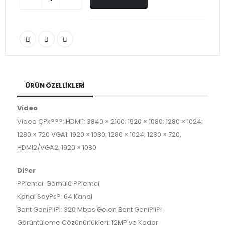
ÜRÜN ÖZELLIKLERI
Video
Video Ç?k???: HDMI1: 3840 × 2160; 1920 × 1080; 1280 × 1024;
1280 × 720 VGA1: 1920 × 1080; 1280 × 1024; 1280 × 720,
HDMI2/VGA2: 1920 × 1080
Di?er
??lemci: Gömülü ??lemci
Kanal Say?s?: 64 Kanal
Bant Geni?li?i: 320 Mbps Gelen Bant Geni?li?i
Görüntüleme Çözünürlükleri: 12MP'ye Kadar