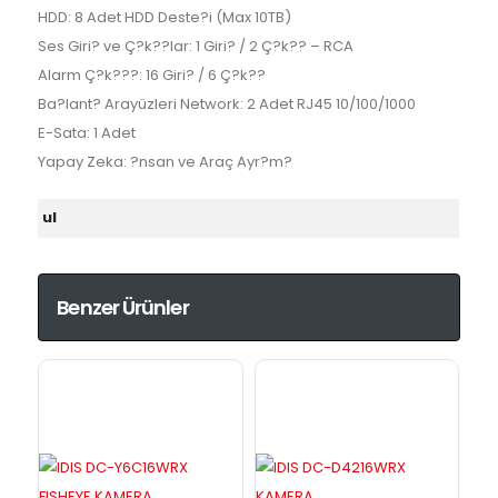
HDD: 8 Adet HDD Deste?i (Max 10TB)
Ses Giri? ve Ç?k??lar: 1 Giri? / 2 Ç?k?? – RCA
Alarm Ç?k???: 16 Giri? / 6 Ç?k??
Ba?lant? Arayüzleri Network: 2 Adet RJ45 10/100/1000
E-Sata: 1 Adet
Yapay Zeka: ?nsan ve Araç Ayr?m?
ul
Benzer Ürünler