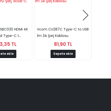
USBC030 HDMI 4K
Vcom CU287C Type-C to USB
Addison 
l Type-C t...
1m 3A Şarj Kablosu
Ayarlanab
63,35 TL
81,90 TL
ete ekle
Sepete ekle