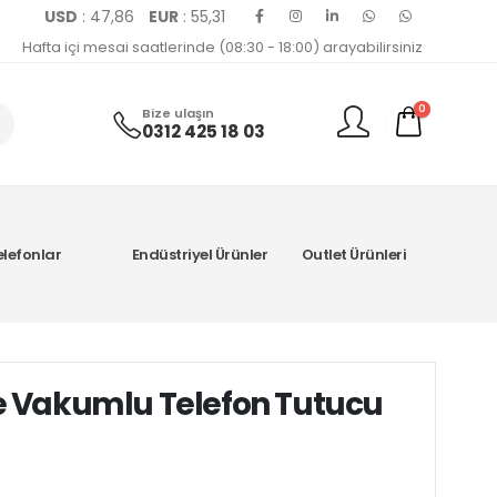
USD
: 47,86
EUR
: 55,31
Hafta içi mesai saatlerinde (08:30 - 18:00) arayabilirsiniz
0
Bize ulaşın
0312 425 18 03
elefonlar
Endüstriyel Ürünler
Outlet Ürünleri
e Vakumlu Telefon Tutucu