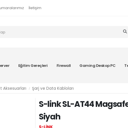
umaralarımız
İletişim
erver
Eğitim Gereçleri
Firewall
Gaming Deskop PC
T
t Aksesuarları
Şarj ve Data Kabloları
S-link SL-AT44 Magsaf
Siyah
S-LİNK