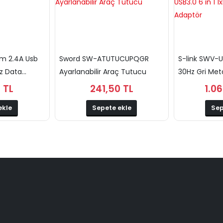
m 2.4A Usb
Sword SW-ATUTUCUPQGR
S-link SWV-
 Data...
Ayarlanabilir Araç Tutucu
30Hz Gri Meta
 TL
241,50 TL
1.0
ekle
Sepete ekle
Sep