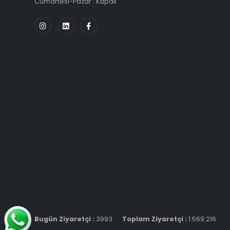
Cumartesi-Pazar : Kapalı
Bugün Ziyaretçi :
3993
Toplam Ziyaretçi :
1.569.216