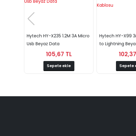
Hytech HY-X235 1.2M 3A Micro
Hytech HY-X99 3
Usb Beyaz Data
to Lightning Beyaz
105,67 TL
102,37
Sepete ekle
Sepete 