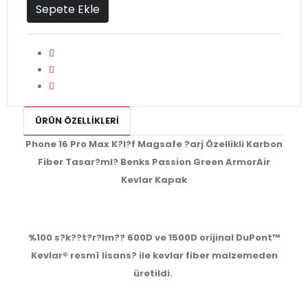
Sepete Ekle
ÜRÜN ÖZELLIKLERI
Phone 16 Pro Max K?l?f Magsafe ?arj Özellikli Karbon
Fiber Tasar?ml? Benks Passion Green ArmorAir
Kevlar Kapak
%100 s?k??t?r?lm?? 600D ve 1500D orijinal DuPont™
Kevlar® resmî lisans? ile kevlar fiber malzemeden
üretildi.