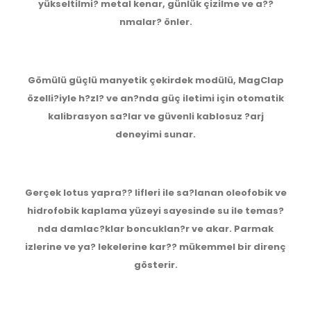
yükseltilmi? metal kenar, günlük çizilme ve a??
nmalar? önler.
Gömülü güçlü manyetik çekirdek modülü, MagClap
özelli?iyle h?zl? ve an?nda güç iletimi için otomatik
kalibrasyon sa?lar ve güvenli kablosuz ?arj
deneyimi sunar.
Gerçek lotus yapra?? lifleri ile sa?lanan oleofobik ve
hidrofobik kaplama yüzeyi sayesinde su ile temas?
nda damlac?klar boncuklan?r ve akar. Parmak
izlerine ve ya? lekelerine kar?? mükemmel bir direnç
gösterir.