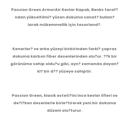
Passion Green ArmorAir Kevlar Kapak, Benks taraf?
ndan yükseltilmi? yüzen dokuma sanat? kullan?
larak mükemmellik için tasarland?.
Kenarlar? ve arka yüzeyi birbirinden farkl? çapraz
dokuma karbon fiber desenlerinden olu?ur. ??k bir
görünüme sahip oldu?u gibi, ayn? zamanda dayan?
kl? bir d?? yüzeye sahiptir.
Passion Green, klasik esteti?ini ince kevlar lifleri ve
de?i?ken desenlerle birle?tirerek yeni bir dokuma
düzeni olu?turur.