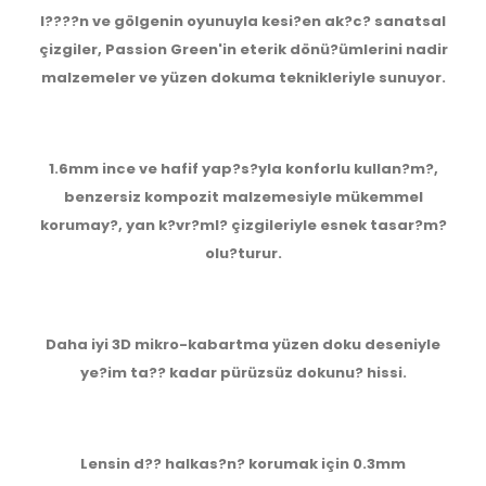
I????n ve gölgenin oyunuyla kesi?en ak?c? sanatsal
çizgiler, Passion Green'in eterik dönü?ümlerini nadir
malzemeler ve yüzen dokuma teknikleriyle sunuyor.
1.6mm ince ve hafif yap?s?yla konforlu kullan?m?,
benzersiz kompozit malzemesiyle mükemmel
korumay?, yan k?vr?ml? çizgileriyle esnek tasar?m?
olu?turur.
Daha iyi 3D mikro-kabartma yüzen doku deseniyle
ye?im ta?? kadar pürüzsüz dokunu? hissi.
Lensin d?? halkas?n? korumak için 0.3mm