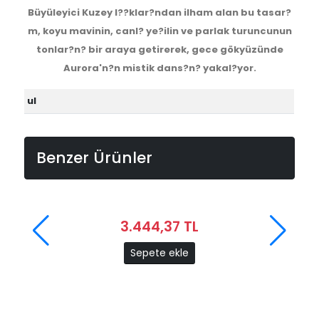
Büyüleyici Kuzey I??klar?ndan ilham alan bu tasar?
m, koyu mavinin, canl? ye?ilin ve parlak turuncunun
tonlar?n? bir araya getirerek, gece gökyüzünde
Aurora'n?n mistik dans?n? yakal?yor.
ul
Benzer Ürünler
3.444,37 TL
Sepete ekle