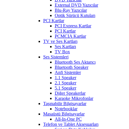
External DVD Yazıcılar
Blu-Ray Yazıcılar
Optik Sürücü Kutuları
PCI Kartlar
PCI Express Kartlar
PCI Kartlar
PCMCIA Kartlar
TV ve Ses Kartları
Ses Kartları
TV Box
Ses Sistemleri
Bluetooth Ses Aktarıcı
Bluetooth Speaker
Anfi Sistemler
1.1 Speaker
2.1 Speaker
5.1 Speaker
Diğer Speakerlar
Karaoke Mikrofonlar
Taşınabilir Bilgisayarlar
Notebooklar
Masaüstü Bilgisayarlar
All-In-One PC
Telefon ve Tablet Aksesuarları