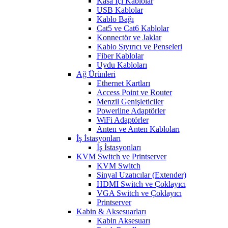
Kasa İçi Kablolar
USB Kablolar
Kablo Bağı
Cat5 ve Cat6 Kablolar
Konnectör ve Jaklar
Kablo Sıyırıcı ve Penseleri
Fiber Kablolar
Uydu Kabloları
Ağ Ürünleri
Ethernet Kartları
Access Point ve Router
Menzil Genişleticiler
Powerline Adaptörler
WiFi Adaptörler
Anten ve Anten Kabloları
İş İstasyonları
İş İstasyonları
KVM Switch ve Printserver
KVM Switch
Sinyal Uzatıcılar (Extender)
HDMI Switch ve Çoklayıcı
VGA Switch ve Çoklayıcı
Printserver
Kabin & Aksesuarları
Kabin Aksesuarı