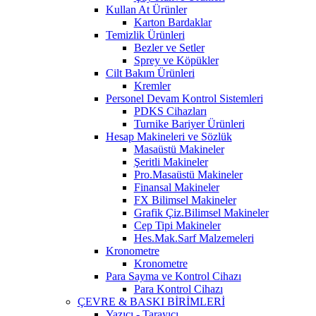
Kullan At Ürünler
Karton Bardaklar
Temizlik Ürünleri
Bezler ve Setler
Sprey ve Köpükler
Cilt Bakım Ürünleri
Kremler
Personel Devam Kontrol Sistemleri
PDKS Cihazları
Turnike Bariyer Ürünleri
Hesap Makineleri ve Sözlük
Masaüstü Makineler
Şeritli Makineler
Pro.Masaüstü Makineler
Finansal Makineler
FX Bilimsel Makineler
Grafik Çiz.Bilimsel Makineler
Cep Tipi Makineler
Hes.Mak.Sarf Malzemeleri
Kronometre
Kronometre
Para Sayma ve Kontrol Cihazı
Para Kontrol Cihazı
ÇEVRE & BASKI BİRİMLERİ
Yazıcı - Tarayıcı