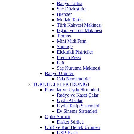
Banyo Tartısı
Saç Düzleştirici
Blender
Mutfak Tartısı
Türk Kahvesi Makinesi
Izgara ve Tost Makinesi
Termos
Mini-Midi Fırın
Süpürge
Elektrikli Pişiriciler
French Press
Ütü
Saç Kurutma Makinesi
Banyo Ürünleri
Oda Nemlendirici
TÜKETİCİ ELEKTRONİĞİ
Playerlar ve Uydu Sistemleri
Radyo ve Kaset Çalar
Uydu Alıcılar
Uydu Takip Sistemleri
Ev Sinema Sistemleri
Optik Sürücü
Disket Sürücü
USB ve Kart Bellek Ürünleri
USB Flash