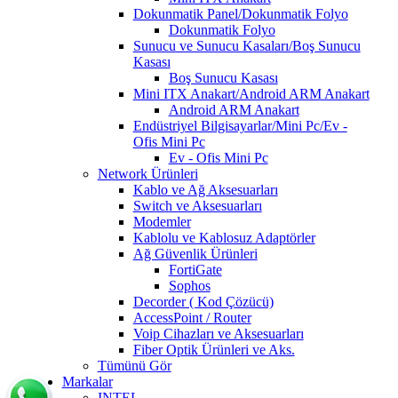
Dokunmatik Panel/Dokunmatik Folyo
Dokunmatik Folyo
Sunucu ve Sunucu Kasaları/Boş Sunucu
Kasası
Boş Sunucu Kasası
Mini ITX Anakart/Android ARM Anakart
Android ARM Anakart
Endüstriyel Bilgisayarlar/Mini Pc/Ev -
Ofis Mini Pc
Ev - Ofis Mini Pc
Network Ürünleri
Kablo ve Ağ Aksesuarları
Switch ve Aksesuarları
Modemler
Kablolu ve Kablosuz Adaptörler
Ağ Güvenlik Ürünleri
FortiGate
Sophos
Decorder ( Kod Çözücü)
AccessPoint / Router
Voip Cihazları ve Aksesuarları
Fiber Optik Ürünleri ve Aks.
Tümünü Gör
Markalar
INTEL