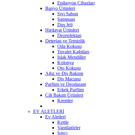
Epilasyon Cihazları
Banyo Ürünleri
Sıvı Sabun
Şampuan
Duş Jeli
Hırdavat Ürünleri
Dezenfektan
Deterjan ve Temizlik
Oda Kokusu
Tuvalet Kağıtları
Islak Mendiller
Kolonya
Oto Kokusu
Ağız ve Diş Bakımı
Diş Macunu
Parfüm ve Deodarant
Erkek Parfüm
Cilt Bakım Ürünleri
Kremler
EV ALETLERİ
Ev Aletleri
Kettle
Vantilatörler
Isıtıcı