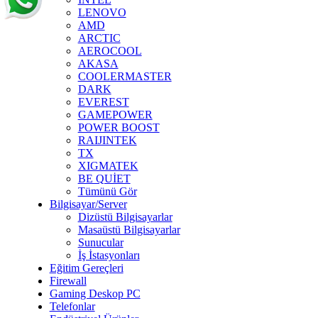
LENOVO
AMD
ARCTIC
AEROCOOL
AKASA
COOLERMASTER
DARK
EVEREST
GAMEPOWER
POWER BOOST
RAIJINTEK
TX
XIGMATEK
BE QUİET
Tümünü Gör
Bilgisayar/Server
Dizüstü Bilgisayarlar
Masaüstü Bilgisayarlar
Sunucular
İş İstasyonları
Eğitim Gereçleri
Firewall
Gaming Deskop PC
Telefonlar