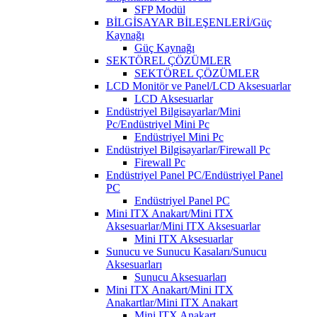
SFP Modül
BİLGİSAYAR BİLEŞENLERİ/Güç
Kaynağı
Güç Kaynağı
SEKTÖREL ÇÖZÜMLER
SEKTÖREL ÇÖZÜMLER
LCD Monitör ve Panel/LCD Aksesuarlar
LCD Aksesuarlar
Endüstriyel Bilgisayarlar/Mini
Pc/Endüstriyel Mini Pc
Endüstriyel Mini Pc
Endüstriyel Bilgisayarlar/Firewall Pc
Firewall Pc
Endüstriyel Panel PC/Endüstriyel Panel
PC
Endüstriyel Panel PC
Mini ITX Anakart/Mini ITX
Aksesuarlar/Mini ITX Aksesuarlar
Mini ITX Aksesuarlar
Sunucu ve Sunucu Kasaları/Sunucu
Aksesuarları
Sunucu Aksesuarları
Mini ITX Anakart/Mini ITX
Anakartlar/Mini ITX Anakart
Mini ITX Anakart