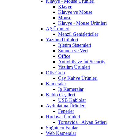
Klavye - Mouse Ürünleri
Klavye
Klavye ve Mouse
Mouse
Klavye - Mouse Ürünleri
Ağ Ürünleri
Menzil Genişleticiler
Yazılım Ürünleri
İşletim Sistemleri
Sunucu ve Veri
Office
Antivirüs ve İnt.Security
Yazılım Ürünleri
Ofis Gıda
Çay Kahve Ürünleri
Kameralar
Ip Kameralar
Kablo Çeşitleri
USB Kablolar
Aydınlatma Ürünleri
Fenerler
Hırdavat Ürünleri
Tornavida - Alyan Setleri
Soğutucu Fanlar
Web Kameralar