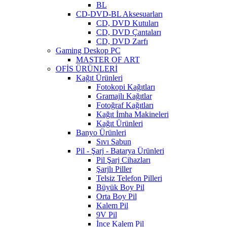
BL
CD-DVD-BL Aksesuarları
CD, DVD Kutuları
CD, DVD Çantaları
CD, DVD Zarfı
Gaming Deskop PC
MASTER OF ART
OFİS ÜRÜNLERİ
Kağıt Ürünleri
Fotokopi Kağıtları
Gramajlı Kağıtlar
Fotoğraf Kağıtları
Kağıt İmha Makineleri
Kağıt Ürünleri
Banyo Ürünleri
Sıvı Sabun
Pil - Şarj - Batarya Ürünleri
Pil Şarj Cihazları
Şarjlı Piller
Telsiz Telefon Pilleri
Büyük Boy Pil
Orta Boy Pil
Kalem Pil
9V Pil
İnce Kalem Pil