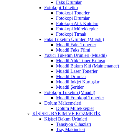
Faks Drumlar
Fotokopi Tüketim
Fotokopi Tonerler
Fotokopi Drumlar
Fotokopi Atık Kutuları
Fotokopi Mürekkepler
Fotokopi Tırnak
Faks Tüketim Ürünleri (Muadil)
Muadil Faks Tonerler
Muadil Faks Filmi
Yazıcı Tüketim Ürünleri (Muadil)
Muadil Atık Toner Kutusu
Muadil Bakım Kiti (Maintenance)
Muadil Laser Tonerler
Muadil Drumlar
Muadil Inkjet Kartuşlar
Muadil Şeritler
Fotokopi Tüketim (Muadil)
Muadil Fotokopi Tonerler
Dolum Malzemeleri
Dolum Mürekkepler
KİŞİSEL BAKIM VE KOZMETİK
Kişisel Bakım Ürünleri
Tansiyon Cihazları
Traş Makineleri