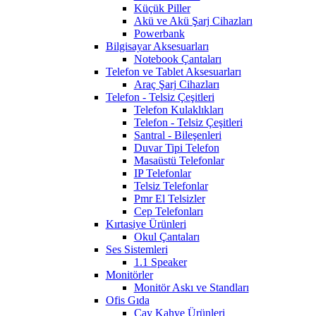
Küçük Piller
Akü ve Akü Şarj Cihazları
Powerbank
Bilgisayar Aksesuarları
Notebook Çantaları
Telefon ve Tablet Aksesuarları
Araç Şarj Cihazları
Telefon - Telsiz Çeşitleri
Telefon Kulaklıkları
Telefon - Telsiz Çeşitleri
Santral - Bileşenleri
Duvar Tipi Telefon
Masaüstü Telefonlar
IP Telefonlar
Telsiz Telefonlar
Pmr El Telsizler
Cep Telefonları
Kırtasiye Ürünleri
Okul Çantaları
Ses Sistemleri
1.1 Speaker
Monitörler
Monitör Askı ve Standları
Ofis Gıda
Çay Kahve Ürünleri