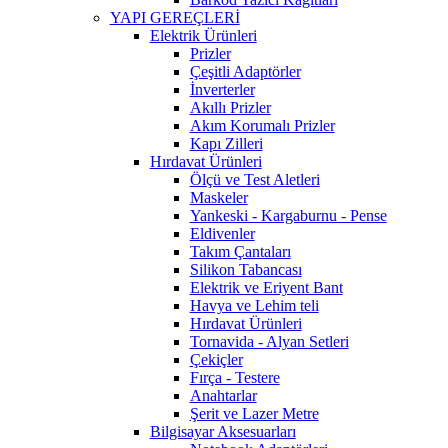
YAPI GEREÇLERİ
Elektrik Ürünleri
Prizler
Çeşitli Adaptörler
İnverterler
Akıllı Prizler
Akım Korumalı Prizler
Kapı Zilleri
Hırdavat Ürünleri
Ölçü ve Test Aletleri
Maskeler
Yankeski - Kargaburnu - Pense
Eldivenler
Takım Çantaları
Silikon Tabancası
Elektrik ve Eriyent Bant
Havya ve Lehim teli
Hırdavat Ürünleri
Tornavida - Alyan Setleri
Çekiçler
Fırça - Testere
Anahtarlar
Şerit ve Lazer Metre
Bilgisayar Aksesuarları