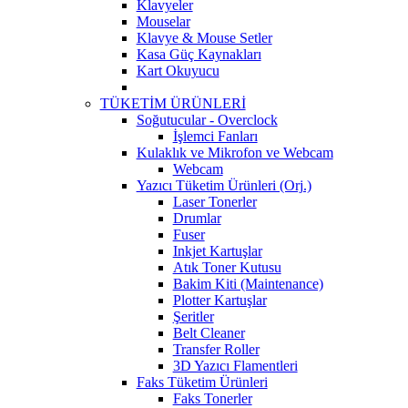
Klavyeler
Mouselar
Klavye & Mouse Setler
Kasa Güç Kaynakları
Kart Okuyucu
TÜKETİM ÜRÜNLERİ
Soğutucular - Overclock
İşlemci Fanları
Kulaklık ve Mikrofon ve Webcam
Webcam
Yazıcı Tüketim Ürünleri (Orj.)
Laser Tonerler
Drumlar
Fuser
Inkjet Kartuşlar
Atık Toner Kutusu
Bakim Kiti (Maintenance)
Plotter Kartuşlar
Şeritler
Belt Cleaner
Transfer Roller
3D Yazıcı Flamentleri
Faks Tüketim Ürünleri
Faks Tonerler