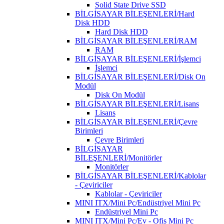
Solid State Drive SSD
BİLGİSAYAR BİLEŞENLERİ/Hard
Disk HDD
Hard Disk HDD
BİLGİSAYAR BİLEŞENLERİ/RAM
RAM
BİLGİSAYAR BİLEŞENLERİ/İşlemci
İşlemci
BİLGİSAYAR BİLEŞENLERİ/Disk On
Modül
Disk On Modül
BİLGİSAYAR BİLEŞENLERİ/Lisans
Lisans
BİLGİSAYAR BİLEŞENLERİ/Çevre
Birimleri
Çevre Birimleri
BİLGİSAYAR
BİLEŞENLERİ/Monitörler
Monitörler
BİLGİSAYAR BİLEŞENLERİ/Kablolar
- Çeviriciler
Kablolar - Çeviriciler
MINI ITX/Mini Pc/Endüstriyel Mini Pc
Endüstriyel Mini Pc
MINI ITX/Mini Pc/Ev - Ofis Mini Pc