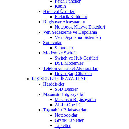
Patch Paneller
Kabin
Hırdavat Ürünleri
Elektrik Kabloları
Bilgisayar Aksesuarları
Notebook Klavye Etiketleri
Veri Yedekleme ve Depolama
Veri Depolama Sistemleri
Sunucular
Sunucular
Modem ve Switch
Switch ve Hub Çeşitleri
DSL Modemler
Telefon ve Tablet Aksesuarları
Duvar Şarj Cihazları
KİŞİSEL BİLGİSAYARLAR
Harddiskler
SSD Diskler
Masaüstü Bilgisayarlar
Masaüstü Bilgisayarlar
All-In-One PC
Taşınabilir Bilgisayarlar
Notebooklar
Grafik Tabletler
Tabletler