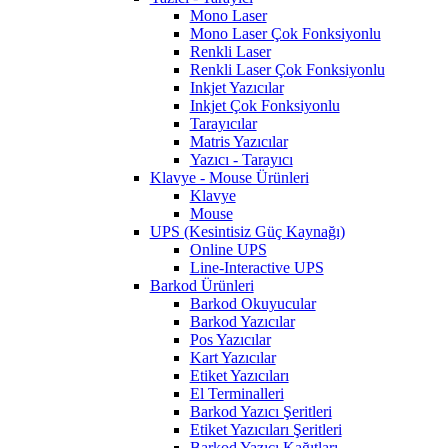
Mono Laser
Mono Laser Çok Fonksiyonlu
Renkli Laser
Renkli Laser Çok Fonksiyonlu
Inkjet Yazıcılar
Inkjet Çok Fonksiyonlu
Tarayıcılar
Matris Yazıcılar
Yazıcı - Tarayıcı
Klavye - Mouse Ürünleri
Klavye
Mouse
UPS (Kesintisiz Güç Kaynağı)
Online UPS
Line-Interactive UPS
Barkod Ürünleri
Barkod Okuyucular
Barkod Yazıcılar
Pos Yazıcılar
Kart Yazıcılar
Etiket Yazıcıları
El Terminalleri
Barkod Yazıcı Şeritleri
Etiket Yazıcıları Şeritleri
Barkod Yazıcı Kağıtları