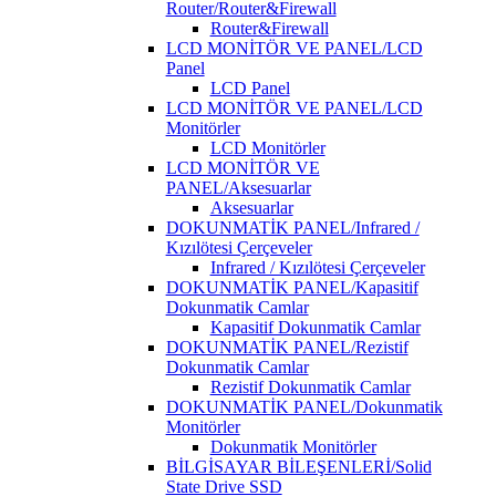
Router/Router&Firewall
Router&Firewall
LCD MONİTÖR VE PANEL/LCD
Panel
LCD Panel
LCD MONİTÖR VE PANEL/LCD
Monitörler
LCD Monitörler
LCD MONİTÖR VE
PANEL/Aksesuarlar
Aksesuarlar
DOKUNMATİK PANEL/Infrared /
Kızılötesi Çerçeveler
Infrared / Kızılötesi Çerçeveler
DOKUNMATİK PANEL/Kapasitif
Dokunmatik Camlar
Kapasitif Dokunmatik Camlar
DOKUNMATİK PANEL/Rezistif
Dokunmatik Camlar
Rezistif Dokunmatik Camlar
DOKUNMATİK PANEL/Dokunmatik
Monitörler
Dokunmatik Monitörler
BİLGİSAYAR BİLEŞENLERİ/Solid
State Drive SSD