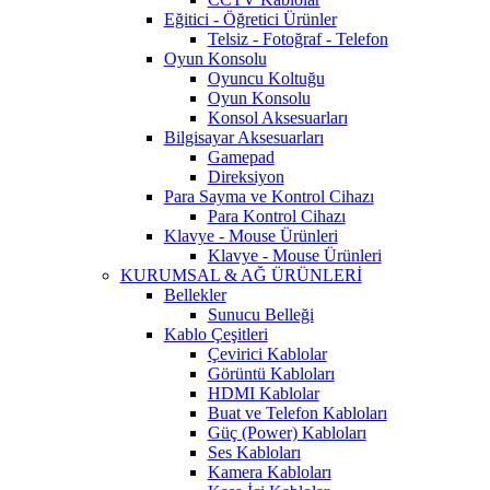
Eğitici - Öğretici Ürünler
Telsiz - Fotoğraf - Telefon
Oyun Konsolu
Oyuncu Koltuğu
Oyun Konsolu
Konsol Aksesuarları
Bilgisayar Aksesuarları
Gamepad
Direksiyon
Para Sayma ve Kontrol Cihazı
Para Kontrol Cihazı
Klavye - Mouse Ürünleri
Klavye - Mouse Ürünleri
KURUMSAL & AĞ ÜRÜNLERİ
Bellekler
Sunucu Belleği
Kablo Çeşitleri
Çevirici Kablolar
Görüntü Kabloları
HDMI Kablolar
Buat ve Telefon Kabloları
Güç (Power) Kabloları
Ses Kabloları
Kamera Kabloları