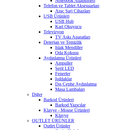
Notebook Adaptörleri
Telefon ve Tablet Aksesuarları
Araç Şarj Cihazları
USB Ürünleri
USB Hub
Kart Okuyucu
Televizyon
TV Askı Aparatları
Deterjan ve Temizlik
Islak Mendiller
Oda Kokusu
Aydınlatma Ürünleri
Ampuller
Şerit LED
Fenerler
Işıldaklar
Dış Cephe Aydınlatma
Masa Lambaları
Diğer
Barkod Ürünleri
Barkod Yazıcılar
Klavye - Mouse Ürünleri
Klavye
OUTLET ÜRÜNLER
Outlet Ürünler