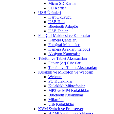
Micro SD Kartlar
SD Kartlar
USB Ürünleri
Kart Okuyucu
USB Hub
Bluetooth Adaptör
USB Fanlar
Fotoğraf Makinesi ve Kameralar
Kamera Çantaları
Fotoğraf Makineleri
Kamera Ayakları (Tripod)
Aksiyon Kameralar
Telefon ve Tablet Aksesuarları
Duvar Şarj Cihazları
Telefon ve Tablet Aksesuarları
Kulaklık ve Mikrofon ve Webcam
Webcam
PC Kulaklıklar
Kulaklıklı Mikrofonlar
MP3 ve MP4 Kulaklıklar
Bluetooth Kulaklıklar
Mikrofon
Usb Kulaklıklar
KVM Switch ve Printserver
HDMI Switch ve Çoklayıcı