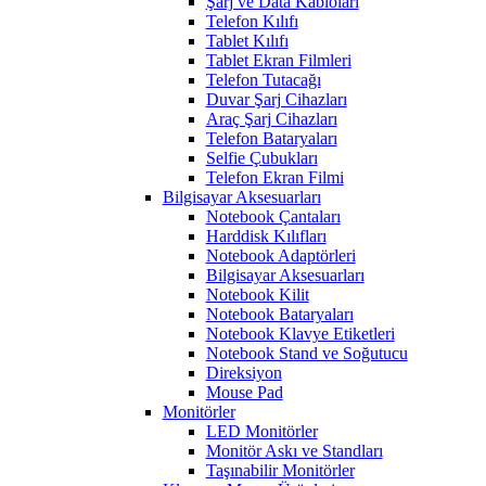
Şarj ve Data Kabloları
Telefon Kılıfı
Tablet Kılıfı
Tablet Ekran Filmleri
Telefon Tutacağı
Duvar Şarj Cihazları
Araç Şarj Cihazları
Telefon Bataryaları
Selfie Çubukları
Telefon Ekran Filmi
Bilgisayar Aksesuarları
Notebook Çantaları
Harddisk Kılıfları
Notebook Adaptörleri
Bilgisayar Aksesuarları
Notebook Kilit
Notebook Bataryaları
Notebook Klavye Etiketleri
Notebook Stand ve Soğutucu
Direksiyon
Mouse Pad
Monitörler
LED Monitörler
Monitör Askı ve Standları
Taşınabilir Monitörler