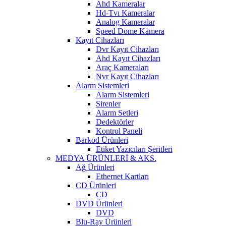
Ahd Kameralar
Hd-Tvı Kameralar
Analog Kameralar
Speed Dome Kamera
Kayıt Cihazları
Dvr Kayıt Cihazları
Ahd Kayıt Cihazları
Araç Kameraları
Nvr Kayıt Cihazları
Alarm Sistemleri
Alarm Sistemleri
Sirenler
Alarm Setleri
Dedektörler
Kontrol Paneli
Barkod Ürünleri
Etiket Yazıcıları Şeritleri
MEDYA ÜRÜNLERİ & AKS.
Ağ Ürünleri
Ethernet Kartları
CD Ürünleri
CD
DVD Ürünleri
DVD
Blu-Ray Ürünleri