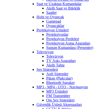
Saat ve Uzaktan Kumandalar
Akıllı Saat ve Bileklik
Saatler
Hobi ve Oyuncak
Gamepad
Oyuncaklar
Projeksiyon Ürünleri
Projeksiyonlar
Projeksiyon Perdeleri
Projeksiyon Asma Aparatları
Sunum Kumandası (Presenter)
Televizyon
Televizyon
TV Askı Aparatları
Akıllı Tahta
Ses Sistemleri
Anfi Sistemler
Pikap (Plakçalar)
Bluetooth Speaker
MP3 - MP4 - OTO - Navigasyon
MP3 Ürünleri
FM Transmitter
Oto Ses Sistemleri
Güvenlik Ürünü Aksesuarları
CCTV Kablolar