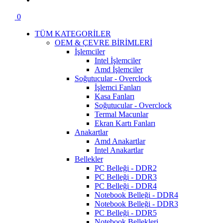
0
TÜM KATEGORİLER
OEM & ÇEVRE BİRİMLERİ
İşlemciler
Intel İşlemciler
Amd İşlemciler
Soğutucular - Overclock
İşlemci Fanları
Kasa Fanları
Soğutucular - Overclock
Termal Macunlar
Ekran Kartı Fanları
Anakartlar
Amd Anakartlar
Intel Anakartlar
Bellekler
PC Belleği - DDR2
PC Belleği - DDR3
PC Belleği - DDR4
Notebook Belleği - DDR4
Notebook Belleği - DDR3
PC Belleği - DDR5
Notebook Bellekleri