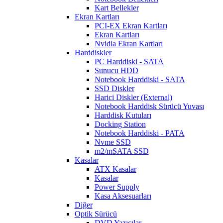
Kart Bellekler
Ekran Kartları
PCI-EX Ekran Kartları
Ekran Kartları
Nvidia Ekran Kartları
Harddiskler
PC Harddiski - SATA
Sunucu HDD
Notebook Harddiski - SATA
SSD Diskler
Harici Diskler (External)
Notebook Harddisk Sürücü Yuvası
Harddisk Kutuları
Docking Station
Notebook Harddiski - PATA
Nvme SSD
m2/mSATA SSD
Kasalar
ATX Kasalar
Kasalar
Power Supply
Kasa Aksesuarları
Diğer
Optik Sürücü
DVD Yazıcılar