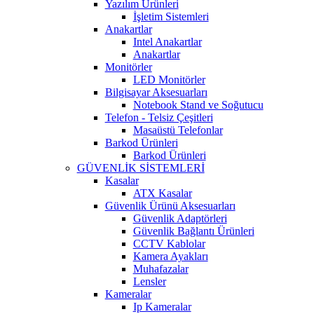
Yazılım Ürünleri
İşletim Sistemleri
Anakartlar
Intel Anakartlar
Anakartlar
Monitörler
LED Monitörler
Bilgisayar Aksesuarları
Notebook Stand ve Soğutucu
Telefon - Telsiz Çeşitleri
Masaüstü Telefonlar
Barkod Ürünleri
Barkod Ürünleri
GÜVENLİK SİSTEMLERİ
Kasalar
ATX Kasalar
Güvenlik Ürünü Aksesuarları
Güvenlik Adaptörleri
Güvenlik Bağlantı Ürünleri
CCTV Kablolar
Kamera Ayakları
Muhafazalar
Lensler
Kameralar
Ip Kameralar