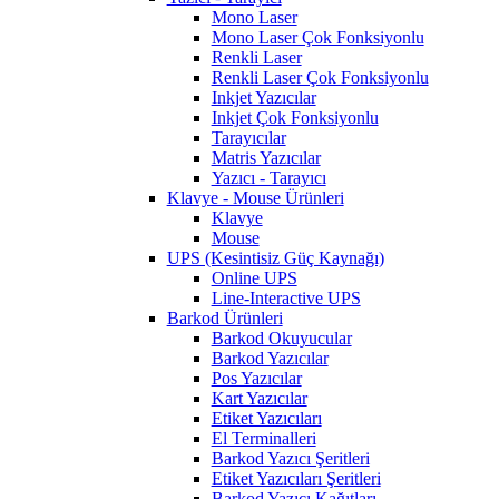
Mono Laser
Mono Laser Çok Fonksiyonlu
Renkli Laser
Renkli Laser Çok Fonksiyonlu
Inkjet Yazıcılar
Inkjet Çok Fonksiyonlu
Tarayıcılar
Matris Yazıcılar
Yazıcı - Tarayıcı
Klavye - Mouse Ürünleri
Klavye
Mouse
UPS (Kesintisiz Güç Kaynağı)
Online UPS
Line-Interactive UPS
Barkod Ürünleri
Barkod Okuyucular
Barkod Yazıcılar
Pos Yazıcılar
Kart Yazıcılar
Etiket Yazıcıları
El Terminalleri
Barkod Yazıcı Şeritleri
Etiket Yazıcıları Şeritleri
Barkod Yazıcı Kağıtları