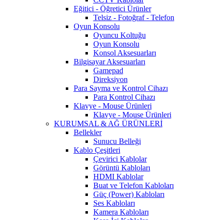
Eğitici - Öğretici Ürünler
Telsiz - Fotoğraf - Telefon
Oyun Konsolu
Oyuncu Koltuğu
Oyun Konsolu
Konsol Aksesuarları
Bilgisayar Aksesuarları
Gamepad
Direksiyon
Para Sayma ve Kontrol Cihazı
Para Kontrol Cihazı
Klavye - Mouse Ürünleri
Klavye - Mouse Ürünleri
KURUMSAL & AĞ ÜRÜNLERİ
Bellekler
Sunucu Belleği
Kablo Çeşitleri
Çevirici Kablolar
Görüntü Kabloları
HDMI Kablolar
Buat ve Telefon Kabloları
Güç (Power) Kabloları
Ses Kabloları
Kamera Kabloları