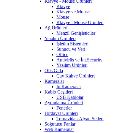
Klavye - Mouse Ürünleri
Klavye
Klavye ve Mouse
Mouse
Klavye - Mouse Ürünleri
Ağ Ürünleri
Menzil Genişleticiler
Yazılım Ürünleri
İşletim Sistemleri
Sunucu ve Veri
Office
Antivirüs ve İnt.Security
Yazılım Ürünleri
Ofis Gıda
Çay Kahve Ürünleri
Kameralar
Ip Kameralar
Kablo Çeşitleri
USB Kablolar
Aydınlatma Ürünleri
Fenerler
Hırdavat Ürünleri
Tornavida - Alyan Setleri
Soğutucu Fanlar
Web Kameralar