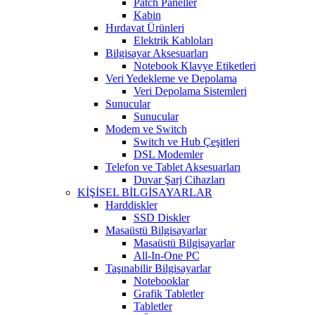
Patch Paneller
Kabin
Hırdavat Ürünleri
Elektrik Kabloları
Bilgisayar Aksesuarları
Notebook Klavye Etiketleri
Veri Yedekleme ve Depolama
Veri Depolama Sistemleri
Sunucular
Sunucular
Modem ve Switch
Switch ve Hub Çeşitleri
DSL Modemler
Telefon ve Tablet Aksesuarları
Duvar Şarj Cihazları
KİŞİSEL BİLGİSAYARLAR
Harddiskler
SSD Diskler
Masaüstü Bilgisayarlar
Masaüstü Bilgisayarlar
All-In-One PC
Taşınabilir Bilgisayarlar
Notebooklar
Grafik Tabletler
Tabletler