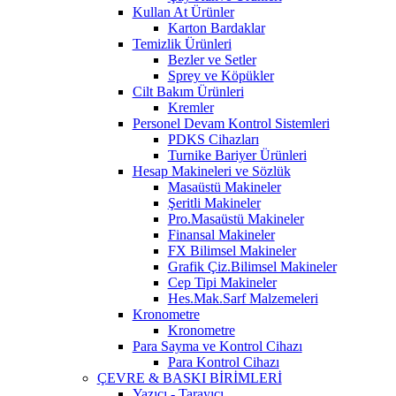
Kullan At Ürünler
Karton Bardaklar
Temizlik Ürünleri
Bezler ve Setler
Sprey ve Köpükler
Cilt Bakım Ürünleri
Kremler
Personel Devam Kontrol Sistemleri
PDKS Cihazları
Turnike Bariyer Ürünleri
Hesap Makineleri ve Sözlük
Masaüstü Makineler
Şeritli Makineler
Pro.Masaüstü Makineler
Finansal Makineler
FX Bilimsel Makineler
Grafik Çiz.Bilimsel Makineler
Cep Tipi Makineler
Hes.Mak.Sarf Malzemeleri
Kronometre
Kronometre
Para Sayma ve Kontrol Cihazı
Para Kontrol Cihazı
ÇEVRE & BASKI BİRİMLERİ
Yazıcı - Tarayıcı