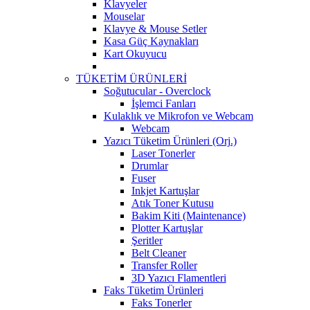
Klavyeler
Mouselar
Klavye & Mouse Setler
Kasa Güç Kaynakları
Kart Okuyucu
TÜKETİM ÜRÜNLERİ
Soğutucular - Overclock
İşlemci Fanları
Kulaklık ve Mikrofon ve Webcam
Webcam
Yazıcı Tüketim Ürünleri (Orj.)
Laser Tonerler
Drumlar
Fuser
Inkjet Kartuşlar
Atık Toner Kutusu
Bakim Kiti (Maintenance)
Plotter Kartuşlar
Şeritler
Belt Cleaner
Transfer Roller
3D Yazıcı Flamentleri
Faks Tüketim Ürünleri
Faks Tonerler