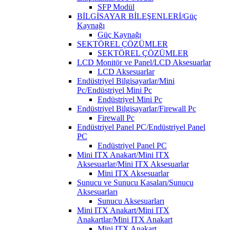
SFP Modül
BİLGİSAYAR BİLEŞENLERİ/Güç
Kaynağı
Güç Kaynağı
SEKTÖREL ÇÖZÜMLER
SEKTÖREL ÇÖZÜMLER
LCD Monitör ve Panel/LCD Aksesuarlar
LCD Aksesuarlar
Endüstriyel Bilgisayarlar/Mini
Pc/Endüstriyel Mini Pc
Endüstriyel Mini Pc
Endüstriyel Bilgisayarlar/Firewall Pc
Firewall Pc
Endüstriyel Panel PC/Endüstriyel Panel
PC
Endüstriyel Panel PC
Mini ITX Anakart/Mini ITX
Aksesuarlar/Mini ITX Aksesuarlar
Mini ITX Aksesuarlar
Sunucu ve Sunucu Kasaları/Sunucu
Aksesuarları
Sunucu Aksesuarları
Mini ITX Anakart/Mini ITX
Anakartlar/Mini ITX Anakart
Mini ITX Anakart