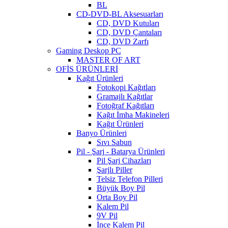
BL
CD-DVD-BL Aksesuarları
CD, DVD Kutuları
CD, DVD Çantaları
CD, DVD Zarfı
Gaming Deskop PC
MASTER OF ART
OFİS ÜRÜNLERİ
Kağıt Ürünleri
Fotokopi Kağıtları
Gramajlı Kağıtlar
Fotoğraf Kağıtları
Kağıt İmha Makineleri
Kağıt Ürünleri
Banyo Ürünleri
Sıvı Sabun
Pil - Şarj - Batarya Ürünleri
Pil Şarj Cihazları
Şarjlı Piller
Telsiz Telefon Pilleri
Büyük Boy Pil
Orta Boy Pil
Kalem Pil
9V Pil
İnce Kalem Pil