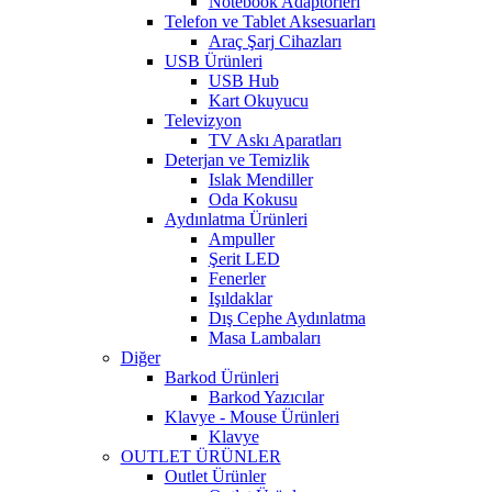
Notebook Adaptörleri
Telefon ve Tablet Aksesuarları
Araç Şarj Cihazları
USB Ürünleri
USB Hub
Kart Okuyucu
Televizyon
TV Askı Aparatları
Deterjan ve Temizlik
Islak Mendiller
Oda Kokusu
Aydınlatma Ürünleri
Ampuller
Şerit LED
Fenerler
Işıldaklar
Dış Cephe Aydınlatma
Masa Lambaları
Diğer
Barkod Ürünleri
Barkod Yazıcılar
Klavye - Mouse Ürünleri
Klavye
OUTLET ÜRÜNLER
Outlet Ürünler