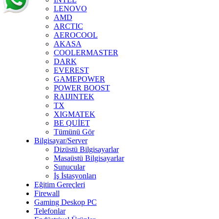
LENOVO
AMD
ARCTIC
AEROCOOL
AKASA
COOLERMASTER
DARK
EVEREST
GAMEPOWER
POWER BOOST
RAIJINTEK
TX
XIGMATEK
BE QUİET
Tümünü Gör
Bilgisayar/Server
Dizüstü Bilgisayarlar
Masaüstü Bilgisayarlar
Sunucular
İş İstasyonları
Eğitim Gereçleri
Firewall
Gaming Deskop PC
Telefonlar