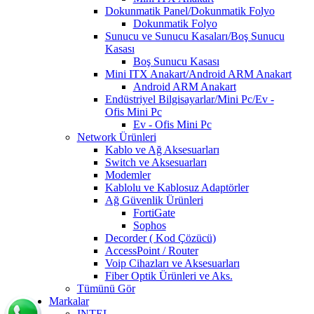
Dokunmatik Panel/Dokunmatik Folyo
Dokunmatik Folyo
Sunucu ve Sunucu Kasaları/Boş Sunucu
Kasası
Boş Sunucu Kasası
Mini ITX Anakart/Android ARM Anakart
Android ARM Anakart
Endüstriyel Bilgisayarlar/Mini Pc/Ev -
Ofis Mini Pc
Ev - Ofis Mini Pc
Network Ürünleri
Kablo ve Ağ Aksesuarları
Switch ve Aksesuarları
Modemler
Kablolu ve Kablosuz Adaptörler
Ağ Güvenlik Ürünleri
FortiGate
Sophos
Decorder ( Kod Çözücü)
AccessPoint / Router
Voip Cihazları ve Aksesuarları
Fiber Optik Ürünleri ve Aks.
Tümünü Gör
Markalar
INTEL