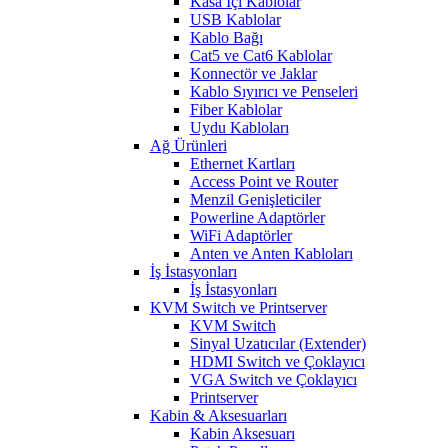
Kasa İçi Kablolar
USB Kablolar
Kablo Bağı
Cat5 ve Cat6 Kablolar
Konnectör ve Jaklar
Kablo Sıyırıcı ve Penseleri
Fiber Kablolar
Uydu Kabloları
Ağ Ürünleri
Ethernet Kartları
Access Point ve Router
Menzil Genişleticiler
Powerline Adaptörler
WiFi Adaptörler
Anten ve Anten Kabloları
İş İstasyonları
İş İstasyonları
KVM Switch ve Printserver
KVM Switch
Sinyal Uzatıcılar (Extender)
HDMI Switch ve Çoklayıcı
VGA Switch ve Çoklayıcı
Printserver
Kabin & Aksesuarları
Kabin Aksesuarı