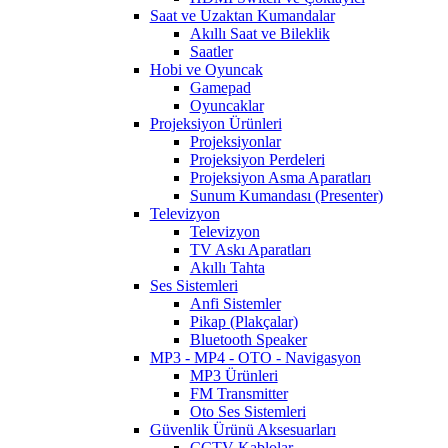
Saat ve Uzaktan Kumandalar
Akıllı Saat ve Bileklik
Saatler
Hobi ve Oyuncak
Gamepad
Oyuncaklar
Projeksiyon Ürünleri
Projeksiyonlar
Projeksiyon Perdeleri
Projeksiyon Asma Aparatları
Sunum Kumandası (Presenter)
Televizyon
Televizyon
TV Askı Aparatları
Akıllı Tahta
Ses Sistemleri
Anfi Sistemler
Pikap (Plakçalar)
Bluetooth Speaker
MP3 - MP4 - OTO - Navigasyon
MP3 Ürünleri
FM Transmitter
Oto Ses Sistemleri
Güvenlik Ürünü Aksesuarları
CCTV Kablolar