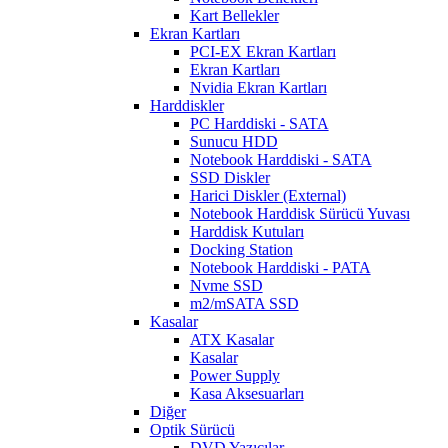
Kart Bellekler
Ekran Kartları
PCI-EX Ekran Kartları
Ekran Kartları
Nvidia Ekran Kartları
Harddiskler
PC Harddiski - SATA
Sunucu HDD
Notebook Harddiski - SATA
SSD Diskler
Harici Diskler (External)
Notebook Harddisk Sürücü Yuvası
Harddisk Kutuları
Docking Station
Notebook Harddiski - PATA
Nvme SSD
m2/mSATA SSD
Kasalar
ATX Kasalar
Kasalar
Power Supply
Kasa Aksesuarları
Diğer
Optik Sürücü
DVD Yazıcılar