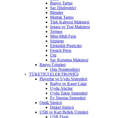
Banyo Tartısı
Saç Düzleştirici
Blender
Mutfak Tartısı
Türk Kahvesi Makinesi
Izgara ve Tost Makinesi
Termos
Mini-Midi Fırın
Süpürge
Elektrikli Pişiriciler
French Press
Ütü
Saç Kurutma Makinesi
Banyo Ürünleri
Oda Nemlendirici
TÜKETİCİ ELEKTRONİĞİ
Playerlar ve Uydu Sistemleri
Radyo ve Kaset Çalar
Uydu Alıcılar
Uydu Takip Sistemleri
Ev Sinema Sistemleri
Optik Sürücü
Disket Sürücü
USB ve Kart Bellek Ürünleri
USB Flash