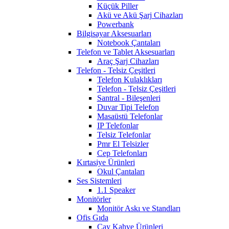
Küçük Piller
Akü ve Akü Şarj Cihazları
Powerbank
Bilgisayar Aksesuarları
Notebook Çantaları
Telefon ve Tablet Aksesuarları
Araç Şarj Cihazları
Telefon - Telsiz Çeşitleri
Telefon Kulaklıkları
Telefon - Telsiz Çeşitleri
Santral - Bileşenleri
Duvar Tipi Telefon
Masaüstü Telefonlar
IP Telefonlar
Telsiz Telefonlar
Pmr El Telsizler
Cep Telefonları
Kırtasiye Ürünleri
Okul Çantaları
Ses Sistemleri
1.1 Speaker
Monitörler
Monitör Askı ve Standları
Ofis Gıda
Çay Kahve Ürünleri