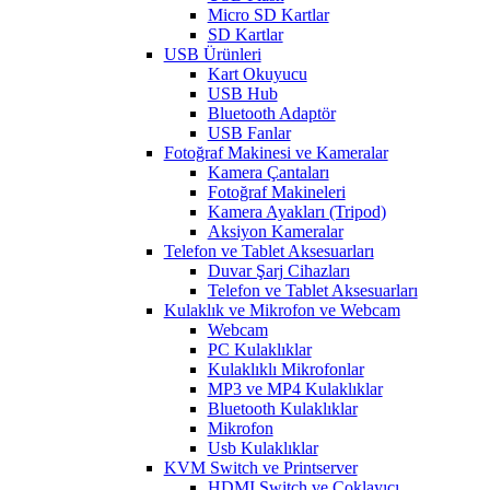
Micro SD Kartlar
SD Kartlar
USB Ürünleri
Kart Okuyucu
USB Hub
Bluetooth Adaptör
USB Fanlar
Fotoğraf Makinesi ve Kameralar
Kamera Çantaları
Fotoğraf Makineleri
Kamera Ayakları (Tripod)
Aksiyon Kameralar
Telefon ve Tablet Aksesuarları
Duvar Şarj Cihazları
Telefon ve Tablet Aksesuarları
Kulaklık ve Mikrofon ve Webcam
Webcam
PC Kulaklıklar
Kulaklıklı Mikrofonlar
MP3 ve MP4 Kulaklıklar
Bluetooth Kulaklıklar
Mikrofon
Usb Kulaklıklar
KVM Switch ve Printserver
HDMI Switch ve Çoklayıcı