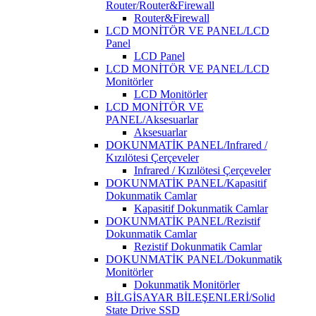
Router/Router&Firewall
Router&Firewall
LCD MONİTÖR VE PANEL/LCD
Panel
LCD Panel
LCD MONİTÖR VE PANEL/LCD
Monitörler
LCD Monitörler
LCD MONİTÖR VE
PANEL/Aksesuarlar
Aksesuarlar
DOKUNMATİK PANEL/Infrared /
Kızılötesi Çerçeveler
Infrared / Kızılötesi Çerçeveler
DOKUNMATİK PANEL/Kapasitif
Dokunmatik Camlar
Kapasitif Dokunmatik Camlar
DOKUNMATİK PANEL/Rezistif
Dokunmatik Camlar
Rezistif Dokunmatik Camlar
DOKUNMATİK PANEL/Dokunmatik
Monitörler
Dokunmatik Monitörler
BİLGİSAYAR BİLEŞENLERİ/Solid
State Drive SSD