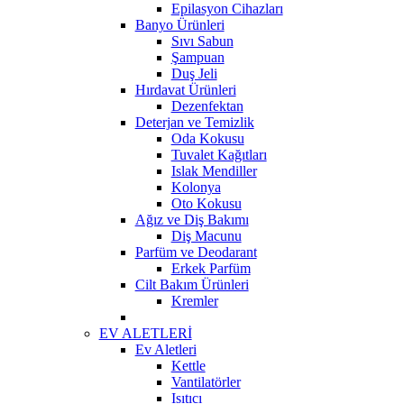
Epilasyon Cihazları
Banyo Ürünleri
Sıvı Sabun
Şampuan
Duş Jeli
Hırdavat Ürünleri
Dezenfektan
Deterjan ve Temizlik
Oda Kokusu
Tuvalet Kağıtları
Islak Mendiller
Kolonya
Oto Kokusu
Ağız ve Diş Bakımı
Diş Macunu
Parfüm ve Deodarant
Erkek Parfüm
Cilt Bakım Ürünleri
Kremler
EV ALETLERİ
Ev Aletleri
Kettle
Vantilatörler
Isıtıcı