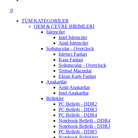
0
TÜM KATEGORİLER
OEM & ÇEVRE BİRİMLERİ
İşlemciler
Intel İşlemciler
Amd İşlemciler
Soğutucular - Overclock
İşlemci Fanları
Kasa Fanları
Soğutucular - Overclock
Termal Macunlar
Ekran Kartı Fanları
Anakartlar
Amd Anakartlar
Intel Anakartlar
Bellekler
PC Belleği - DDR2
PC Belleği - DDR3
PC Belleği - DDR4
Notebook Belleği - DDR4
Notebook Belleği - DDR3
PC Belleği - DDR5
Notebook Bellekleri