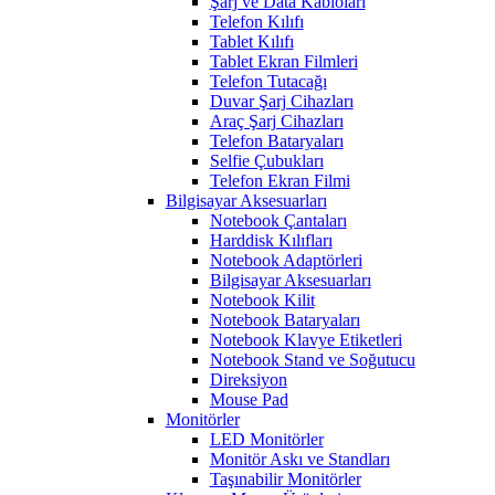
Şarj ve Data Kabloları
Telefon Kılıfı
Tablet Kılıfı
Tablet Ekran Filmleri
Telefon Tutacağı
Duvar Şarj Cihazları
Araç Şarj Cihazları
Telefon Bataryaları
Selfie Çubukları
Telefon Ekran Filmi
Bilgisayar Aksesuarları
Notebook Çantaları
Harddisk Kılıfları
Notebook Adaptörleri
Bilgisayar Aksesuarları
Notebook Kilit
Notebook Bataryaları
Notebook Klavye Etiketleri
Notebook Stand ve Soğutucu
Direksiyon
Mouse Pad
Monitörler
LED Monitörler
Monitör Askı ve Standları
Taşınabilir Monitörler