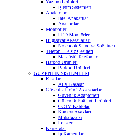
Yazılım Ürünleri
İşletim Sistemleri
Anakartlar
Intel Anakartlar
Anakartlar
Monitörler
LED Monitörler
Bilgisayar Aksesuarları
Notebook Stand ve Soğutucu
Telefon - Telsiz Çeşitleri
Masaüstü Telefonlar
Barkod Ürünleri
Barkod Ürünleri
GÜVENLİK SİSTEMLERİ
Kasalar
ATX Kasalar
Güvenlik Ürünü Aksesuarları
Güvenlik Adaptörleri
Güvenlik Bağlantı Ürünleri
CCTV Kablolar
Kamera Ayakları
Muhafazalar
Lensler
Kameralar
Ip Kameralar