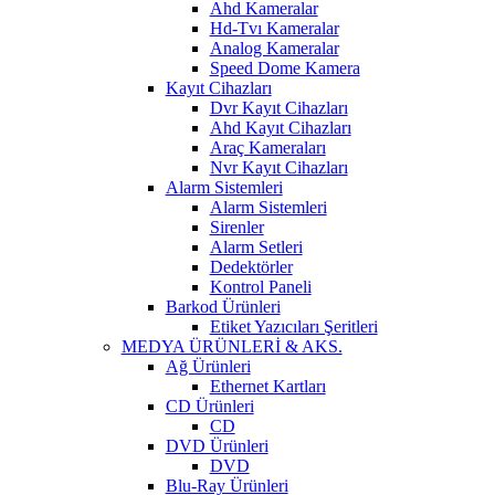
Ahd Kameralar
Hd-Tvı Kameralar
Analog Kameralar
Speed Dome Kamera
Kayıt Cihazları
Dvr Kayıt Cihazları
Ahd Kayıt Cihazları
Araç Kameraları
Nvr Kayıt Cihazları
Alarm Sistemleri
Alarm Sistemleri
Sirenler
Alarm Setleri
Dedektörler
Kontrol Paneli
Barkod Ürünleri
Etiket Yazıcıları Şeritleri
MEDYA ÜRÜNLERİ & AKS.
Ağ Ürünleri
Ethernet Kartları
CD Ürünleri
CD
DVD Ürünleri
DVD
Blu-Ray Ürünleri