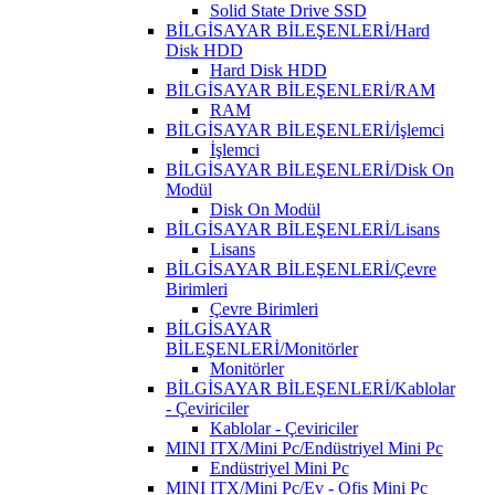
Solid State Drive SSD
BİLGİSAYAR BİLEŞENLERİ/Hard
Disk HDD
Hard Disk HDD
BİLGİSAYAR BİLEŞENLERİ/RAM
RAM
BİLGİSAYAR BİLEŞENLERİ/İşlemci
İşlemci
BİLGİSAYAR BİLEŞENLERİ/Disk On
Modül
Disk On Modül
BİLGİSAYAR BİLEŞENLERİ/Lisans
Lisans
BİLGİSAYAR BİLEŞENLERİ/Çevre
Birimleri
Çevre Birimleri
BİLGİSAYAR
BİLEŞENLERİ/Monitörler
Monitörler
BİLGİSAYAR BİLEŞENLERİ/Kablolar
- Çeviriciler
Kablolar - Çeviriciler
MINI ITX/Mini Pc/Endüstriyel Mini Pc
Endüstriyel Mini Pc
MINI ITX/Mini Pc/Ev - Ofis Mini Pc