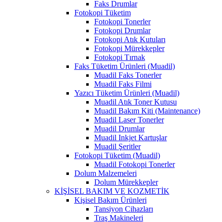
Faks Drumlar
Fotokopi Tüketim
Fotokopi Tonerler
Fotokopi Drumlar
Fotokopi Atık Kutuları
Fotokopi Mürekkepler
Fotokopi Tırnak
Faks Tüketim Ürünleri (Muadil)
Muadil Faks Tonerler
Muadil Faks Filmi
Yazıcı Tüketim Ürünleri (Muadil)
Muadil Atık Toner Kutusu
Muadil Bakım Kiti (Maintenance)
Muadil Laser Tonerler
Muadil Drumlar
Muadil Inkjet Kartuşlar
Muadil Şeritler
Fotokopi Tüketim (Muadil)
Muadil Fotokopi Tonerler
Dolum Malzemeleri
Dolum Mürekkepler
KİŞİSEL BAKIM VE KOZMETİK
Kişisel Bakım Ürünleri
Tansiyon Cihazları
Traş Makineleri