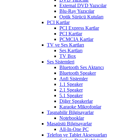
External DVD Yazıcılar
Blu-Ray Yazıcılar
Optik Sürücü Kutuları
PCI Kartlar
PCI Express Kartlar
PCI Kartlar
PCMCIA Kartlar
TV ve Ses Kartları
Ses Kartları
TV Box
Ses Sistemleri
Bluetooth Ses Aktarıcı
Bluetooth Speaker
Anfi Sistemler
1.1 Speaker
2.1 Speaker
5.1 Speaker
Diğer Speakerlar
Karaoke Mikrofonlar
Taşınabilir Bilgisayarlar
Notebooklar
Masaüstü Bilgisayarlar
All-In-One PC
Telefon ve Tablet Aksesuarları