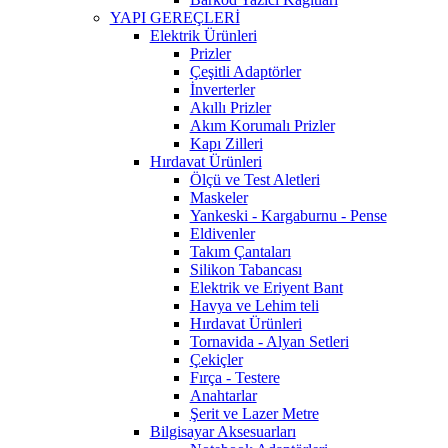
YAPI GEREÇLERİ
Elektrik Ürünleri
Prizler
Çeşitli Adaptörler
İnverterler
Akıllı Prizler
Akım Korumalı Prizler
Kapı Zilleri
Hırdavat Ürünleri
Ölçü ve Test Aletleri
Maskeler
Yankeski - Kargaburnu - Pense
Eldivenler
Takım Çantaları
Silikon Tabancası
Elektrik ve Eriyent Bant
Havya ve Lehim teli
Hırdavat Ürünleri
Tornavida - Alyan Setleri
Çekiçler
Fırça - Testere
Anahtarlar
Şerit ve Lazer Metre
Bilgisayar Aksesuarları