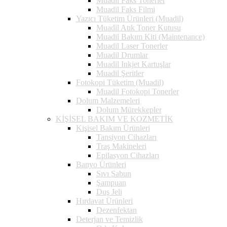
Muadil Faks Tonerler
Muadil Faks Filmi
Yazıcı Tüketim Ürünleri (Muadil)
Muadil Atık Toner Kutusu
Muadil Bakım Kiti (Maintenance)
Muadil Laser Tonerler
Muadil Drumlar
Muadil Inkjet Kartuşlar
Muadil Şeritler
Fotokopi Tüketim (Muadil)
Muadil Fotokopi Tonerler
Dolum Malzemeleri
Dolum Mürekkepler
KİŞİSEL BAKIM VE KOZMETİK
Kişisel Bakım Ürünleri
Tansiyon Cihazları
Traş Makineleri
Epilasyon Cihazları
Banyo Ürünleri
Sıvı Sabun
Şampuan
Duş Jeli
Hırdavat Ürünleri
Dezenfektan
Deterjan ve Temizlik