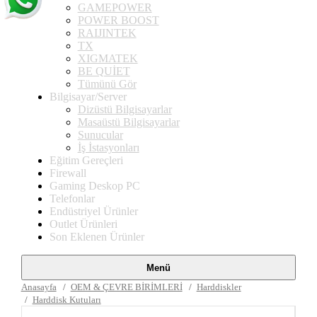
GAMEPOWER
POWER BOOST
RAIJINTEK
TX
XIGMATEK
BE QUİET
Tümünü Gör
Bilgisayar/Server
Dizüstü Bilgisayarlar
Masaüstü Bilgisayarlar
Sunucular
İş İstasyonları
Eğitim Gereçleri
Firewall
Gaming Deskop PC
Telefonlar
Endüstriyel Ürünler
Outlet Ürünleri
Son Eklenen Ürünler
Menü
Anasayfa
OEM & ÇEVRE BİRİMLERİ
Harddiskler
Harddisk Kutuları