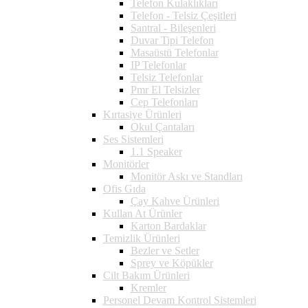
Telefon Kulaklıkları
Telefon - Telsiz Çeşitleri
Santral - Bileşenleri
Duvar Tipi Telefon
Masaüstü Telefonlar
IP Telefonlar
Telsiz Telefonlar
Pmr El Telsizler
Cep Telefonları
Kırtasiye Ürünleri
Okul Çantaları
Ses Sistemleri
1.1 Speaker
Monitörler
Monitör Askı ve Standları
Ofis Gıda
Çay Kahve Ürünleri
Kullan At Ürünler
Karton Bardaklar
Temizlik Ürünleri
Bezler ve Setler
Sprey ve Köpükler
Cilt Bakım Ürünleri
Kremler
Personel Devam Kontrol Sistemleri