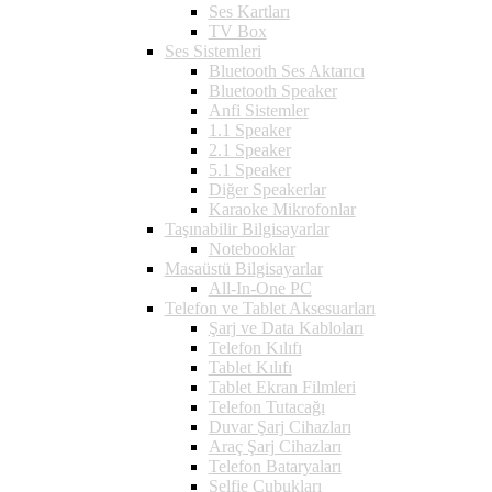
Ses Kartları
TV Box
Ses Sistemleri
Bluetooth Ses Aktarıcı
Bluetooth Speaker
Anfi Sistemler
1.1 Speaker
2.1 Speaker
5.1 Speaker
Diğer Speakerlar
Karaoke Mikrofonlar
Taşınabilir Bilgisayarlar
Notebooklar
Masaüstü Bilgisayarlar
All-In-One PC
Telefon ve Tablet Aksesuarları
Şarj ve Data Kabloları
Telefon Kılıfı
Tablet Kılıfı
Tablet Ekran Filmleri
Telefon Tutacağı
Duvar Şarj Cihazları
Araç Şarj Cihazları
Telefon Bataryaları
Selfie Çubukları