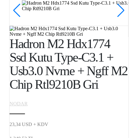
Hadron M2 Hdx1774
Ssd Kutu Type-C3.1 +
Usb3.0 Nvme + Ngff M2
Chip Rtl9210B Gri
NODAR
23,34 USD + KDV