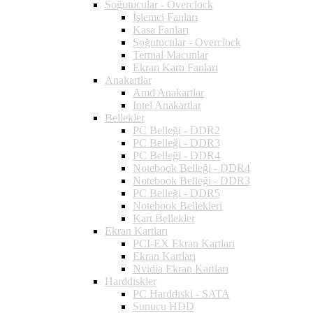
Soğutucular - Overclock
İşlemci Fanları
Kasa Fanları
Soğutucular - Overclock
Termal Macunlar
Ekran Kartı Fanları
Anakartlar
Amd Anakartlar
Intel Anakartlar
Bellekler
PC Belleği - DDR2
PC Belleği - DDR3
PC Belleği - DDR4
Notebook Belleği - DDR4
Notebook Belleği - DDR3
PC Belleği - DDR5
Notebook Bellekleri
Kart Bellekler
Ekran Kartları
PCI-EX Ekran Kartları
Ekran Kartları
Nvidia Ekran Kartları
Harddiskler
PC Harddiski - SATA
Sunucu HDD