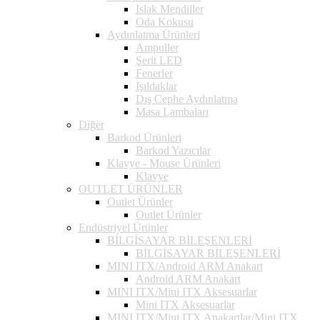
Islak Mendiller
Oda Kokusu
Aydınlatma Ürünleri
Ampuller
Şerit LED
Fenerler
Işıldaklar
Dış Cephe Aydınlatma
Masa Lambaları
Diğer
Barkod Ürünleri
Barkod Yazıcılar
Klavye - Mouse Ürünleri
Klavye
OUTLET ÜRÜNLER
Outlet Ürünler
Outlet Ürünler
Endüstriyel Ürünler
BİLGİSAYAR BİLEŞENLERİ
BİLGİSAYAR BİLEŞENLERİ
MINI ITX/Android ARM Anakart
Android ARM Anakart
MINI ITX/Mini ITX Aksesuarlar
Mini ITX Aksesuarlar
MINI ITX/Mini ITX Anakartlar/Mini ITX