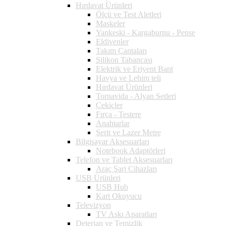
Hırdavat Ürünleri
Ölçü ve Test Aletleri
Maskeler
Yankeski - Kargaburnu - Pense
Eldivenler
Takım Çantaları
Silikon Tabancası
Elektrik ve Eriyent Bant
Havya ve Lehim teli
Hırdavat Ürünleri
Tornavida - Alyan Setleri
Çekiçler
Fırça - Testere
Anahtarlar
Şerit ve Lazer Metre
Bilgisayar Aksesuarları
Notebook Adaptörleri
Telefon ve Tablet Aksesuarları
Araç Şarj Cihazları
USB Ürünleri
USB Hub
Kart Okuyucu
Televizyon
TV Askı Aparatları
Deterjan ve Temizlik