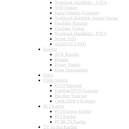
Notebook Harddiski - SATA
SSD Diskler
Harici Diskler (External)
Notebook Harddisk Sürücü Yuvası
Harddisk Kutuları
Docking Station
Notebook Harddiski - PATA
Nvme SSD
m2/mSATA SSD
Kasalar
ATX Kasalar
Kasalar
Power Supply
Kasa Aksesuarları
Diğer
Optik Sürücü
DVD Yazıcılar
External DVD Yazıcılar
Blu-Ray Yazıcılar
Optik Sürücü Kutuları
PCI Kartlar
PCI Express Kartlar
PCI Kartlar
PCMCIA Kartlar
TV ve Ses Kartları