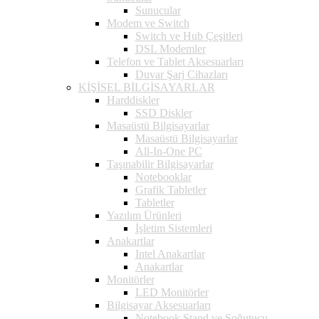
Sunucular
Modem ve Switch
Switch ve Hub Çeşitleri
DSL Modemler
Telefon ve Tablet Aksesuarları
Duvar Şarj Cihazları
KİŞİSEL BİLGİSAYARLAR
Harddiskler
SSD Diskler
Masaüstü Bilgisayarlar
Masaüstü Bilgisayarlar
All-In-One PC
Taşınabilir Bilgisayarlar
Notebooklar
Grafik Tabletler
Tabletler
Yazılım Ürünleri
İşletim Sistemleri
Anakartlar
Intel Anakartlar
Anakartlar
Monitörler
LED Monitörler
Bilgisayar Aksesuarları
Notebook Stand ve Soğutucu