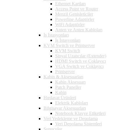
Ethernet Kartları
Access Point ve Router
Menzil Genişleticiler
Powerline Adaptörler
WiFi Adaptörler
Anten ve Anten Kabloları
İş İstasyonları
İş İstasyonları
KVM Switch ve Printserver
KVM Switch
Sinyal Uzatıcılar (Extender)
HDMI Switch ve Çoklayıcı
VGA Switch ve Çoklayıcı
Printserver
Kabin & Aksesuarları
Kabin Aksesuarı
Patch Paneller
Kabin
Hırdavat Ürünleri
Elektrik Kabloları
Bilgisayar Aksesuarları
Notebook Klavye Etiketleri
Veri Yedekleme ve Depolama
Veri Depolama Sistemleri
Sunucular