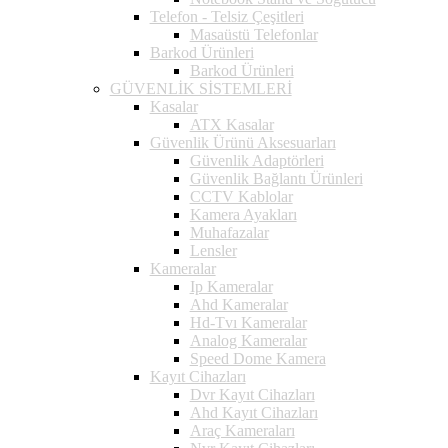
Telefon - Telsiz Çeşitleri
Masaüstü Telefonlar
Barkod Ürünleri
Barkod Ürünleri
GÜVENLİK SİSTEMLERİ
Kasalar
ATX Kasalar
Güvenlik Ürünü Aksesuarları
Güvenlik Adaptörleri
Güvenlik Bağlantı Ürünleri
CCTV Kablolar
Kamera Ayakları
Muhafazalar
Lensler
Kameralar
Ip Kameralar
Ahd Kameralar
Hd-Tvı Kameralar
Analog Kameralar
Speed Dome Kamera
Kayıt Cihazları
Dvr Kayıt Cihazları
Ahd Kayıt Cihazları
Araç Kameraları