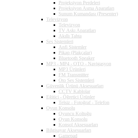
Projeksiyon Perdeleri
Projeksiyon Asma Aparatları
Sunum Kumandası (Presenter)
Televizyon
Televizyon
TV Askı Aparatları
Akıllı Tahta
Ses Sistemleri
Anfi Sistemler
Pikap (Plakçalar)
Bluetooth Speaker
MP3 - MP4 - OTO - Navigasyon
MP3 Ürünleri
FM Transmitter
Oto Ses Sistemleri
Güvenlik Ürünü Aksesuarları
CCTV Kablolar
Eğitici - Öğretici Ürünler
Telsiz - Fotoğraf - Telefon
Oyun Konsolu
Oyuncu Koltuğu
Oyun Konsolu
Konsol Aksesuarları
Bilgisayar Aksesuarları
Gamepad