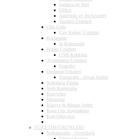
Sunucu ve Veri
Office
Antivirüs ve İnt.Security
Yazılım Ürünleri
Ofis Gıda
Çay Kahve Ürünleri
Kameralar
Ip Kameralar
Kablo Çeşitleri
USB Kablolar
Aydınlatma Ürünleri
Fenerler
Hırdavat Ürünleri
Tornavida - Alyan Setleri
Soğutucu Fanlar
Web Kameralar
Klavyeler
Mouselar
Klavye & Mouse Setler
Kasa Güç Kaynakları
Kart Okuyucu
TÜKETİM ÜRÜNLERİ
Soğutucular - Overclock
İşlemci Fanları