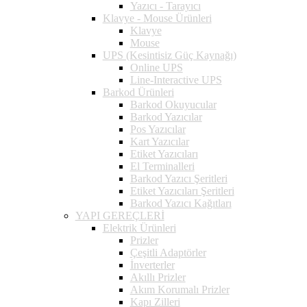
Yazıcı - Tarayıcı
Klavye - Mouse Ürünleri
Klavye
Mouse
UPS (Kesintisiz Güç Kaynağı)
Online UPS
Line-Interactive UPS
Barkod Ürünleri
Barkod Okuyucular
Barkod Yazıcılar
Pos Yazıcılar
Kart Yazıcılar
Etiket Yazıcıları
El Terminalleri
Barkod Yazıcı Şeritleri
Etiket Yazıcıları Şeritleri
Barkod Yazıcı Kağıtları
YAPI GEREÇLERİ
Elektrik Ürünleri
Prizler
Çeşitli Adaptörler
İnverterler
Akıllı Prizler
Akım Korumalı Prizler
Kapı Zilleri