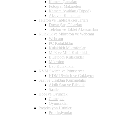
Kamera Çantaları
Fotoğraf Makineleri
Kamera Ayakları (Tripod)
Aksiyon Kameralar
Telefon ve Tablet Aksesuarları
Duvar Şarj Cihazları
Telefon ve Tablet Aksesuarları
Kulaklık ve Mikrofon ve Webcam
Webcam
PC Kulaklıklar
Kulaklıklı Mikrofonlar
MP3 ve MP4 Kulaklıklar
Bluetooth Kulaklıklar
Mikrofon
Usb Kulaklıklar
KVM Switch ve Printserver
HDMI Switch ve Çoklayıcı
Saat ve Uzaktan Kumandalar
Akıllı Saat ve Bileklik
Saatler
Hobi ve Oyuncak
Gamepad
Oyuncaklar
Projeksiyon Ürünleri
Projeksiyonlar