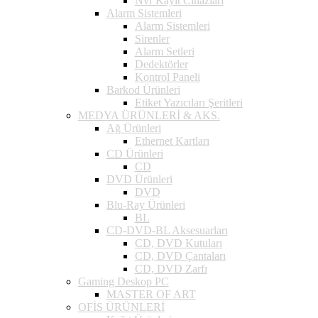
Nvr Kayıt Cihazları
Alarm Sistemleri
Alarm Sistemleri
Sirenler
Alarm Setleri
Dedektörler
Kontrol Paneli
Barkod Ürünleri
Etiket Yazıcıları Şeritleri
MEDYA ÜRÜNLERİ & AKS.
Ağ Ürünleri
Ethernet Kartları
CD Ürünleri
CD
DVD Ürünleri
DVD
Blu-Ray Ürünleri
BL
CD-DVD-BL Aksesuarları
CD, DVD Kutuları
CD, DVD Çantaları
CD, DVD Zarfı
Gaming Deskop PC
MASTER OF ART
OFİS ÜRÜNLERİ