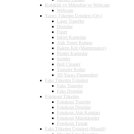
Kulaklık ve Mikrofon ve Webcam
Webcam
Yazıcı Tüketim Ürünleri (Orj.)
Laser Tonerler
Drumlar
Fuser
Inkjet Kartuşlar
Atık Toner Kutusu
Bakim Kiti (Maintenance)
Plotter Kartuşlar
Şeritler
Belt Cleaner
Transfer Roller
3D Yazıcı Flamentleri
Faks Tüketim Ürünleri
Faks Tonerler
Faks Drumlar
Fotokopi Tüketim
Fotokopi Tonerler
Fotokopi Drumlar
Fotokopi Atık Kutuları
Fotokopi Mürekkepler
Fotokopi Tırnak
Faks Tüketim Ürünleri (Muadil)