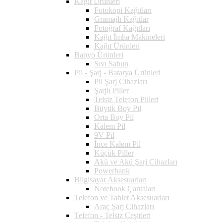
Kağıt Ürünleri
Fotokopi Kağıtları
Gramajlı Kağıtlar
Fotoğraf Kağıtları
Kağıt İmha Makineleri
Kağıt Ürünleri
Banyo Ürünleri
Sıvı Sabun
Pil - Şarj - Batarya Ürünleri
Pil Şarj Cihazları
Şarjlı Piller
Telsiz Telefon Pilleri
Büyük Boy Pil
Orta Boy Pil
Kalem Pil
9V Pil
İnce Kalem Pil
Küçük Piller
Akü ve Akü Şarj Cihazları
Powerbank
Bilgisayar Aksesuarları
Notebook Çantaları
Telefon ve Tablet Aksesuarları
Araç Şarj Cihazları
Telefon - Telsiz Çeşitleri