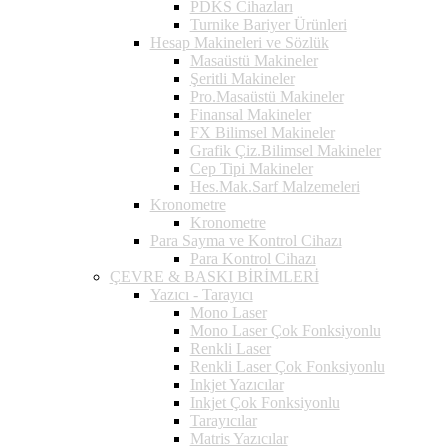
PDKS Cihazları
Turnike Bariyer Ürünleri
Hesap Makineleri ve Sözlük
Masaüstü Makineler
Şeritli Makineler
Pro.Masaüstü Makineler
Finansal Makineler
FX Bilimsel Makineler
Grafik Çiz.Bilimsel Makineler
Cep Tipi Makineler
Hes.Mak.Sarf Malzemeleri
Kronometre
Kronometre
Para Sayma ve Kontrol Cihazı
Para Kontrol Cihazı
ÇEVRE & BASKI BİRİMLERİ
Yazıcı - Tarayıcı
Mono Laser
Mono Laser Çok Fonksiyonlu
Renkli Laser
Renkli Laser Çok Fonksiyonlu
Inkjet Yazıcılar
Inkjet Çok Fonksiyonlu
Tarayıcılar
Matris Yazıcılar