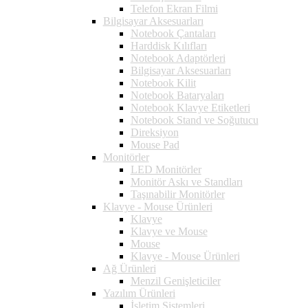
Telefon Ekran Filmi
Bilgisayar Aksesuarları
Notebook Çantaları
Harddisk Kılıfları
Notebook Adaptörleri
Bilgisayar Aksesuarları
Notebook Kilit
Notebook Bataryaları
Notebook Klavye Etiketleri
Notebook Stand ve Soğutucu
Direksiyon
Mouse Pad
Monitörler
LED Monitörler
Monitör Askı ve Standları
Taşınabilir Monitörler
Klavye - Mouse Ürünleri
Klavye
Klavye ve Mouse
Mouse
Klavye - Mouse Ürünleri
Ağ Ürünleri
Menzil Genişleticiler
Yazılım Ürünleri
İşletim Sistemleri