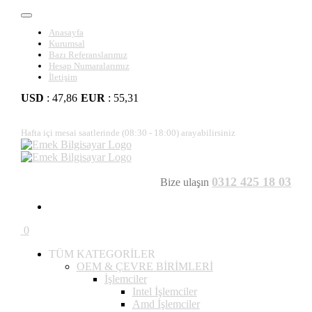
Anasayfa
Kurumsal
Bazı Referanslarımız
Hesap Numaralarımız
İletişim
USD
: 47,86
EUR
: 55,31
Hafta içi mesai saatlerinde (08:30 - 18:00) arayabilirsiniz
0312 425 18 03
Bize ulaşın
0
TÜM KATEGORİLER
OEM & ÇEVRE BİRİMLERİ
İşlemciler
Intel İşlemciler
Amd İşlemciler