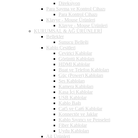
Direksiyon
Para Sayma ve Kontrol Cihazı
Para Kontrol Cihazı
Klavye - Mouse Ürünleri
Klavye - Mouse Ürünleri
KURUMSAL & AĞ ÜRÜNLERİ
Bellekler
Sunucu Belleği
Kablo Çeşitleri
Çevirici Kablolar
Görüntü Kabloları
HDMI Kablolar
Buat ve Telefon Kabloları
Güç (Power) Kabloları
Ses Kabloları
Kamera Kabloları
Kasa İçi Kablolar
USB Kablolar
Kablo Bağı
Cat5 ve Cat6 Kablolar
Konnectör ve Jaklar
Kablo Sıyırıcı ve Penseleri
Fiber Kablolar
Uydu Kabloları
Ağ Ürünleri