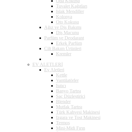
Oda Kokusu
Tuvalet Kağıtları
Islak Mendiller
Kolonya
Oto Kokusu
Ağız ve Diş Bakımı
Diş Macunu
Parfüm ve Deodarant
Erkek Parfüm
Cilt Bakım Ürünleri
Kremler
EV ALETLERİ
Ev Aletleri
Kettle
Vantilatörler
Isıtıcı
Banyo Tartısı
Saç Düzleştirici
Blender
Mutfak Tartısı
Türk Kahvesi Makinesi
Izgara ve Tost Makinesi
Termos
Mini-Midi Fırın