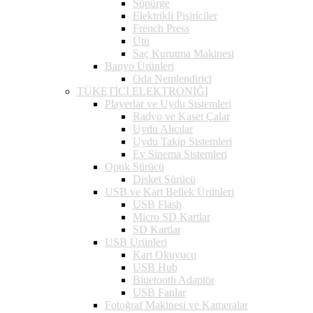
Süpürge
Elektrikli Pişiriciler
French Press
Ütü
Saç Kurutma Makinesi
Banyo Ürünleri
Oda Nemlendirici
TÜKETİCİ ELEKTRONİĞİ
Playerlar ve Uydu Sistemleri
Radyo ve Kaset Çalar
Uydu Alıcılar
Uydu Takip Sistemleri
Ev Sinema Sistemleri
Optik Sürücü
Disket Sürücü
USB ve Kart Bellek Ürünleri
USB Flash
Micro SD Kartlar
SD Kartlar
USB Ürünleri
Kart Okuyucu
USB Hub
Bluetooth Adaptör
USB Fanlar
Fotoğraf Makinesi ve Kameralar