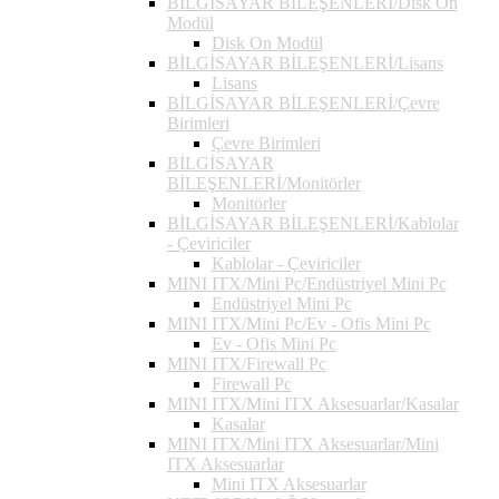
BİLGİSAYAR BİLEŞENLERİ/Disk On
Modül
Disk On Modül
BİLGİSAYAR BİLEŞENLERİ/Lisans
Lisans
BİLGİSAYAR BİLEŞENLERİ/Çevre
Birimleri
Çevre Birimleri
BİLGİSAYAR
BİLEŞENLERİ/Monitörler
Monitörler
BİLGİSAYAR BİLEŞENLERİ/Kablolar
- Çeviriciler
Kablolar - Çeviriciler
MINI ITX/Mini Pc/Endüstriyel Mini Pc
Endüstriyel Mini Pc
MINI ITX/Mini Pc/Ev - Ofis Mini Pc
Ev - Ofis Mini Pc
MINI ITX/Firewall Pc
Firewall Pc
MINI ITX/Mini ITX Aksesuarlar/Kasalar
Kasalar
MINI ITX/Mini ITX Aksesuarlar/Mini
ITX Aksesuarlar
Mini ITX Aksesuarlar