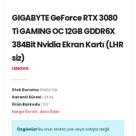
GIGABYTE GeForce RTX 3080
Ti GAMING OC 12GB GDDR6X
384Bit Nvidia Ekran Kartı (LHR
siz)
LENOVO
Stok Durumu
Stokta Yok
Garanti Süresi :
24 Ay
Ürün Barkodu :
152
Kargo Ücreti :
Alıcı Öder
Üzgünüz!
Bu ürün stokta yok veya satışta değil.