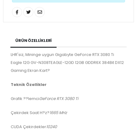
ÜRÜN ÖZELLIKLERI
LHR'siz, Mininge uygun Gigabyte GeForce RTX 3080 Ti
Eagle 12G GV-N308TEAGLE-12GD 12GB GDDR6X 384Bit DX12
Gaming Ekran Kart?
Teknik Özellikler
Grafik ??lemci
GeForce RTX 3080 Ti
Çekirdek Saat H?z?
1665 MHz
CUDA Çekirdekler
10240