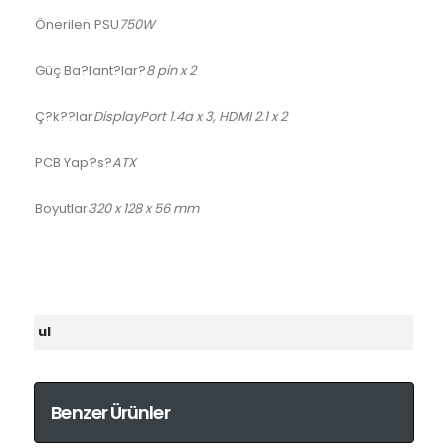
Önerilen PSU
750W
Güç Ba?lant?lar?
8 pin x 2
Ç?k??lar
DisplayPort 1.4a x 3, HDMI 2.1 x 2
PCB Yap?s?
ATX
Boyutlar
320 x 128 x 56 mm
ul
Benzer Ürünler