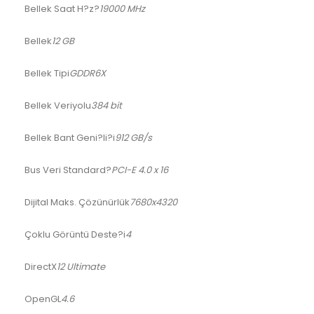
Bellek Saat H?z?
1‎9000 MHz
Bellek
12 GB
Bellek Tipi
GDDR6X
Bellek Veriyolu
384 bit
Bellek Bant Geni?li?i
912 GB/s
Bus Veri Standard?
PCI-E 4.0 x 16
Dijital Maks. Çözünürlük
7‎680x4320
Çoklu Görüntü Deste?i
4
DirectX
1‎2 Ultimate
OpenGL
4.6