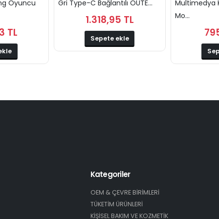
ng Oyuncu
Gri Type-C Bağlantılı OUTE...
Multimedya K
Mo...
1.318,95 TL
3 TL
79
Sepete ekle
ekle
Sep
Kategoriler
OEM & ÇEVRE BİRİMLERİ
TÜKETİM ÜRÜNLERİ
KİŞİSEL BAKIM VE KOZMETİK