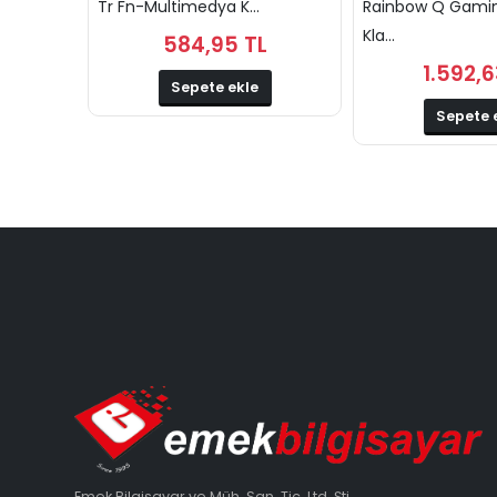
Tr Fn-Multimedya K...
Rainbow Q Gami
Kla...
584,95 TL
1.592,6
Sepete ekle
Sepete 
Emek Bilgisayar ve Müh. San. Tic. Ltd. Şti.