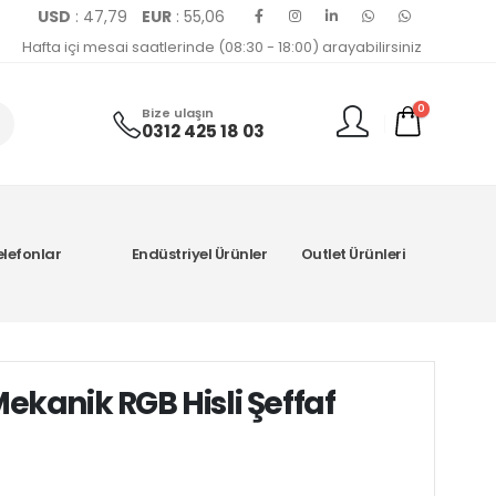
USD
: 47,79
EUR
: 55,06
Hafta içi mesai saatlerinde (08:30 - 18:00) arayabilirsiniz
0
Bize ulaşın
0312 425 18 03
elefonlar
Endüstriyel Ürünler
Outlet Ürünleri
kanik RGB Hisli Şeffaf