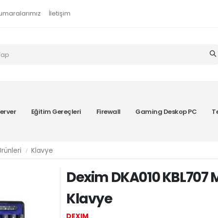
umaralarımız
İletişim
erver
Eğitim Gereçleri
Firewall
Gaming Deskop PC
T
rünleri
Klavye
Dexim DKA010 KBL707 Me
Klavye
DEXIM