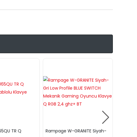
865QU TR Q
Rampage W-GRANITE Siyah-
Frisby F