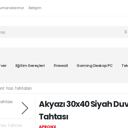
umaralarımız
İletişim
rver
Eğitim Gereçleri
Firewall
Gaming Deskop PC
Tel
nt Yazı Tahtaları
Akyazı 30x40 Siyah Du
Tahtası
APRONX