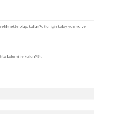
etilmekte olup, kullan?c?lar için kolay yazma ve
ta kalemi ile kullan?l?r.
.