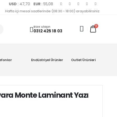
USD
: 47,70
EUR
: 55,08
Hafta içi mesai saatlerinde (08:30 - 18:00) arayabilirsiniz
0
Bize ulaşın
0312 425 18 03
efonlar
Endüstriyel Ürünler
Outlet Ürünleri
vara Monte Laminant Yazı