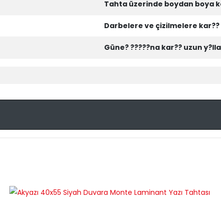
Tahta üzerinde boydan boya k
Darbelere ve çizilmelere kar??
Güne? ?????na kar?? uzun y?lla