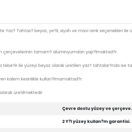
Yaz? Tahtas? beyaz, ye?il, siyah ve mavi renk seçenekleri ile ür
in çerçevelerinin tamam? alüminyumdan yap?lmaktad?r.
 tebe?ir ile yüzeyi beyaz olarak üretilen yaz? tahtalar?nda ise tah
yen kalem kesinlikle kullan?lmamaktad?r.
 olarak üretilmektedir
Çevre dostu yüzey ve çerçeve
2 Y?l yüzey kullan?m garantisi.