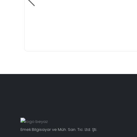
Emek Bilgisayar ve Müh. San. Tic. Ltd. Şti.