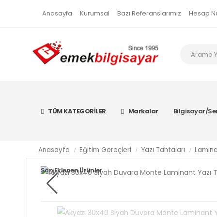
Anasayfa
Kurumsal
Bazı Referanslarımız
Hesap N
TÜM KATEGORİLER
Markalar
Bilgisayar/Se
Anasayfa
Eğitim Gereçleri
Yazı Tahtaları
Lamina
Son Eklenen Ürünler