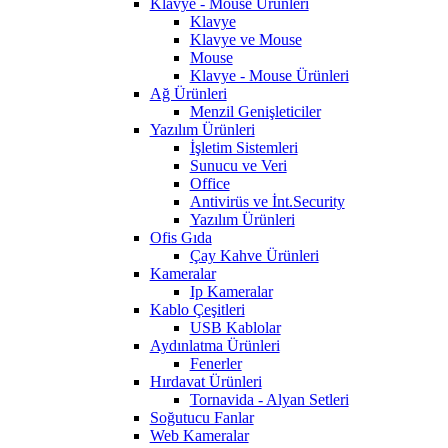
Klavye - Mouse Ürünleri
Klavye
Klavye ve Mouse
Mouse
Klavye - Mouse Ürünleri
Ağ Ürünleri
Menzil Genişleticiler
Yazılım Ürünleri
İşletim Sistemleri
Sunucu ve Veri
Office
Antivirüs ve İnt.Security
Yazılım Ürünleri
Ofis Gıda
Çay Kahve Ürünleri
Kameralar
Ip Kameralar
Kablo Çeşitleri
USB Kablolar
Aydınlatma Ürünleri
Fenerler
Hırdavat Ürünleri
Tornavida - Alyan Setleri
Soğutucu Fanlar
Web Kameralar