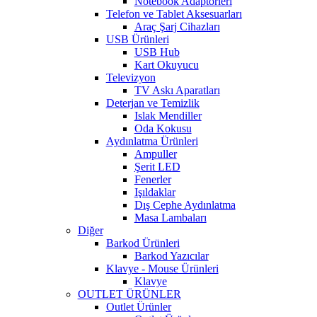
Notebook Adaptörleri
Telefon ve Tablet Aksesuarları
Araç Şarj Cihazları
USB Ürünleri
USB Hub
Kart Okuyucu
Televizyon
TV Askı Aparatları
Deterjan ve Temizlik
Islak Mendiller
Oda Kokusu
Aydınlatma Ürünleri
Ampuller
Şerit LED
Fenerler
Işıldaklar
Dış Cephe Aydınlatma
Masa Lambaları
Diğer
Barkod Ürünleri
Barkod Yazıcılar
Klavye - Mouse Ürünleri
Klavye
OUTLET ÜRÜNLER
Outlet Ürünler