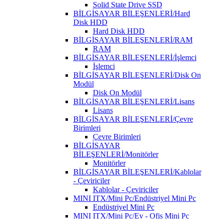
Solid State Drive SSD
BİLGİSAYAR BİLEŞENLERİ/Hard
Disk HDD
Hard Disk HDD
BİLGİSAYAR BİLEŞENLERİ/RAM
RAM
BİLGİSAYAR BİLEŞENLERİ/İşlemci
İşlemci
BİLGİSAYAR BİLEŞENLERİ/Disk On
Modül
Disk On Modül
BİLGİSAYAR BİLEŞENLERİ/Lisans
Lisans
BİLGİSAYAR BİLEŞENLERİ/Çevre
Birimleri
Çevre Birimleri
BİLGİSAYAR
BİLEŞENLERİ/Monitörler
Monitörler
BİLGİSAYAR BİLEŞENLERİ/Kablolar
- Çeviriciler
Kablolar - Çeviriciler
MINI ITX/Mini Pc/Endüstriyel Mini Pc
Endüstriyel Mini Pc
MINI ITX/Mini Pc/Ev - Ofis Mini Pc