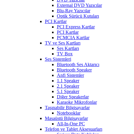
External DVD Yazıcılar
Blu-Ray Yazıcılar
Optik Sürücü Kutuları
PCI Kartlar
PCI Express Kartlar
PCI Kartlar
PCMCIA Kartlar
TV ve Ses Kartları
Ses Kartları
TV Box
Ses Sistemleri
Bluetooth Ses Aktarıcı
Bluetooth Speaker
Anfi Sistemler
1.1 Speaker
2.1 Speaker
5.1 Speaker
Diğer Speakerlar
Karaoke Mikrofonlar
Taşınabilir Bilgisayarlar
Notebooklar
Masaüstü Bilgisayarlar
All-In-One PC
Telefon ve Tablet Aksesuarları