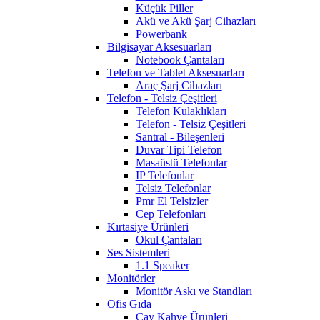
Küçük Piller
Akü ve Akü Şarj Cihazları
Powerbank
Bilgisayar Aksesuarları
Notebook Çantaları
Telefon ve Tablet Aksesuarları
Araç Şarj Cihazları
Telefon - Telsiz Çeşitleri
Telefon Kulaklıkları
Telefon - Telsiz Çeşitleri
Santral - Bileşenleri
Duvar Tipi Telefon
Masaüstü Telefonlar
IP Telefonlar
Telsiz Telefonlar
Pmr El Telsizler
Cep Telefonları
Kırtasiye Ürünleri
Okul Çantaları
Ses Sistemleri
1.1 Speaker
Monitörler
Monitör Askı ve Standları
Ofis Gıda
Çay Kahve Ürünleri