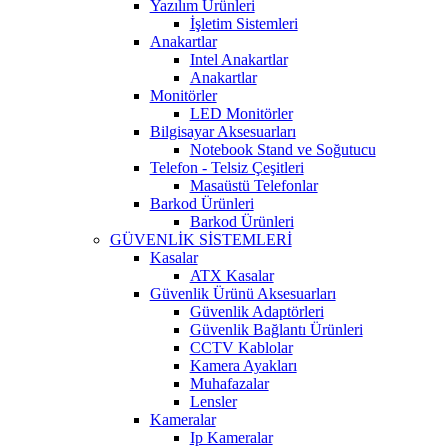
Yazılım Ürünleri
İşletim Sistemleri
Anakartlar
Intel Anakartlar
Anakartlar
Monitörler
LED Monitörler
Bilgisayar Aksesuarları
Notebook Stand ve Soğutucu
Telefon - Telsiz Çeşitleri
Masaüstü Telefonlar
Barkod Ürünleri
Barkod Ürünleri
GÜVENLİK SİSTEMLERİ
Kasalar
ATX Kasalar
Güvenlik Ürünü Aksesuarları
Güvenlik Adaptörleri
Güvenlik Bağlantı Ürünleri
CCTV Kablolar
Kamera Ayakları
Muhafazalar
Lensler
Kameralar
Ip Kameralar