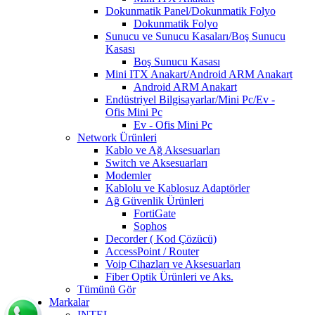
Dokunmatik Panel/Dokunmatik Folyo
Dokunmatik Folyo
Sunucu ve Sunucu Kasaları/Boş Sunucu
Kasası
Boş Sunucu Kasası
Mini ITX Anakart/Android ARM Anakart
Android ARM Anakart
Endüstriyel Bilgisayarlar/Mini Pc/Ev -
Ofis Mini Pc
Ev - Ofis Mini Pc
Network Ürünleri
Kablo ve Ağ Aksesuarları
Switch ve Aksesuarları
Modemler
Kablolu ve Kablosuz Adaptörler
Ağ Güvenlik Ürünleri
FortiGate
Sophos
Decorder ( Kod Çözücü)
AccessPoint / Router
Voip Cihazları ve Aksesuarları
Fiber Optik Ürünleri ve Aks.
Tümünü Gör
Markalar
INTEL