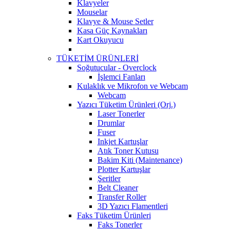
Klavyeler
Mouselar
Klavye & Mouse Setler
Kasa Güç Kaynakları
Kart Okuyucu
TÜKETİM ÜRÜNLERİ
Soğutucular - Overclock
İşlemci Fanları
Kulaklık ve Mikrofon ve Webcam
Webcam
Yazıcı Tüketim Ürünleri (Orj.)
Laser Tonerler
Drumlar
Fuser
Inkjet Kartuşlar
Atık Toner Kutusu
Bakim Kiti (Maintenance)
Plotter Kartuşlar
Şeritler
Belt Cleaner
Transfer Roller
3D Yazıcı Flamentleri
Faks Tüketim Ürünleri
Faks Tonerler