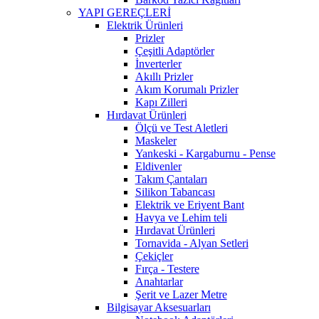
YAPI GEREÇLERİ
Elektrik Ürünleri
Prizler
Çeşitli Adaptörler
İnverterler
Akıllı Prizler
Akım Korumalı Prizler
Kapı Zilleri
Hırdavat Ürünleri
Ölçü ve Test Aletleri
Maskeler
Yankeski - Kargaburnu - Pense
Eldivenler
Takım Çantaları
Silikon Tabancası
Elektrik ve Eriyent Bant
Havya ve Lehim teli
Hırdavat Ürünleri
Tornavida - Alyan Setleri
Çekiçler
Fırça - Testere
Anahtarlar
Şerit ve Lazer Metre
Bilgisayar Aksesuarları