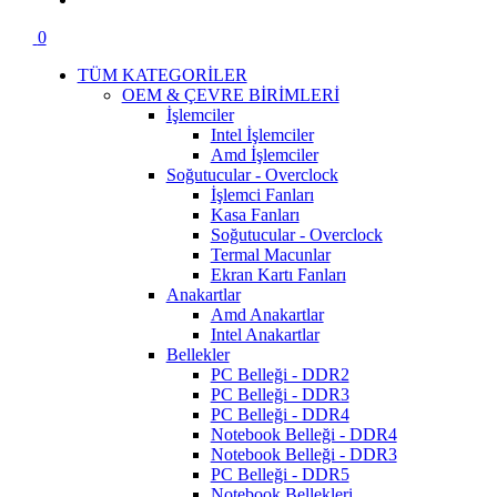
0
TÜM KATEGORİLER
OEM & ÇEVRE BİRİMLERİ
İşlemciler
Intel İşlemciler
Amd İşlemciler
Soğutucular - Overclock
İşlemci Fanları
Kasa Fanları
Soğutucular - Overclock
Termal Macunlar
Ekran Kartı Fanları
Anakartlar
Amd Anakartlar
Intel Anakartlar
Bellekler
PC Belleği - DDR2
PC Belleği - DDR3
PC Belleği - DDR4
Notebook Belleği - DDR4
Notebook Belleği - DDR3
PC Belleği - DDR5
Notebook Bellekleri