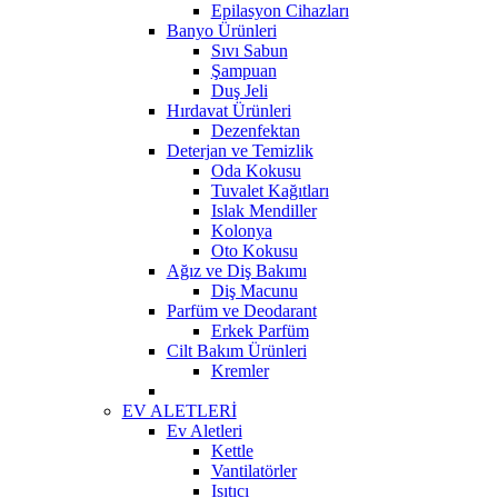
Epilasyon Cihazları
Banyo Ürünleri
Sıvı Sabun
Şampuan
Duş Jeli
Hırdavat Ürünleri
Dezenfektan
Deterjan ve Temizlik
Oda Kokusu
Tuvalet Kağıtları
Islak Mendiller
Kolonya
Oto Kokusu
Ağız ve Diş Bakımı
Diş Macunu
Parfüm ve Deodarant
Erkek Parfüm
Cilt Bakım Ürünleri
Kremler
EV ALETLERİ
Ev Aletleri
Kettle
Vantilatörler
Isıtıcı