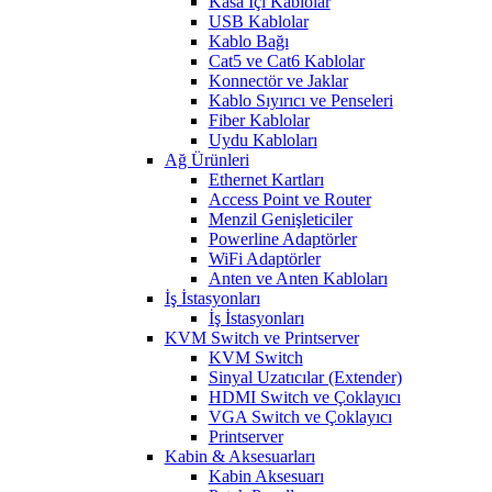
Kasa İçi Kablolar
USB Kablolar
Kablo Bağı
Cat5 ve Cat6 Kablolar
Konnectör ve Jaklar
Kablo Sıyırıcı ve Penseleri
Fiber Kablolar
Uydu Kabloları
Ağ Ürünleri
Ethernet Kartları
Access Point ve Router
Menzil Genişleticiler
Powerline Adaptörler
WiFi Adaptörler
Anten ve Anten Kabloları
İş İstasyonları
İş İstasyonları
KVM Switch ve Printserver
KVM Switch
Sinyal Uzatıcılar (Extender)
HDMI Switch ve Çoklayıcı
VGA Switch ve Çoklayıcı
Printserver
Kabin & Aksesuarları
Kabin Aksesuarı