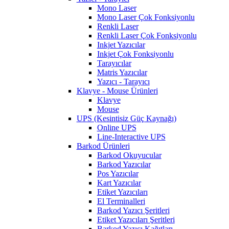
Mono Laser
Mono Laser Çok Fonksiyonlu
Renkli Laser
Renkli Laser Çok Fonksiyonlu
Inkjet Yazıcılar
Inkjet Çok Fonksiyonlu
Tarayıcılar
Matris Yazıcılar
Yazıcı - Tarayıcı
Klavye - Mouse Ürünleri
Klavye
Mouse
UPS (Kesintisiz Güç Kaynağı)
Online UPS
Line-Interactive UPS
Barkod Ürünleri
Barkod Okuyucular
Barkod Yazıcılar
Pos Yazıcılar
Kart Yazıcılar
Etiket Yazıcıları
El Terminalleri
Barkod Yazıcı Şeritleri
Etiket Yazıcıları Şeritleri
Barkod Yazıcı Kağıtları