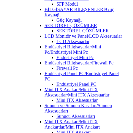
SFP Modül
BİLGİSAYAR BİLEŞENLERİ/Güç
Kaynağı
Güç Kaynağı
SEKTÖREL ÇÖZÜMLER
SEKTÖREL ÇÖZÜMLER
LCD Monitör ve Panel/LCD Aksesuarlar
LCD Aksesuarlar
Endüstriyel Bilgisayarlar/Mini
Pc/Endüstriyel Mini Pc
Endüstriyel Mini Pc
Endüstriyel Bilgisayarlar/Firewall Pc
Firewall Pc
Endüstriyel Panel PC/Endüstriyel Panel
PC
Endüstriyel Panel PC
Mini ITX Anakart/Mini ITX
Aksesuarlar/Mini ITX Aksesuarlar
Mini ITX Aksesuarlar
Sunucu ve Sunucu Kasaları/Sunucu
Aksesuarları
Sunucu Aksesuarları
Mini ITX Anakart/Mini ITX
Anakartlar/Mini ITX Anakart
Mini ITX Anakart