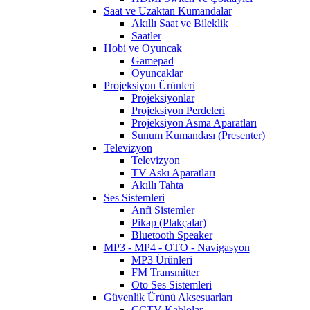
Saat ve Uzaktan Kumandalar
Akıllı Saat ve Bileklik
Saatler
Hobi ve Oyuncak
Gamepad
Oyuncaklar
Projeksiyon Ürünleri
Projeksiyonlar
Projeksiyon Perdeleri
Projeksiyon Asma Aparatları
Sunum Kumandası (Presenter)
Televizyon
Televizyon
TV Askı Aparatları
Akıllı Tahta
Ses Sistemleri
Anfi Sistemler
Pikap (Plakçalar)
Bluetooth Speaker
MP3 - MP4 - OTO - Navigasyon
MP3 Ürünleri
FM Transmitter
Oto Ses Sistemleri
Güvenlik Ürünü Aksesuarları
CCTV Kablolar