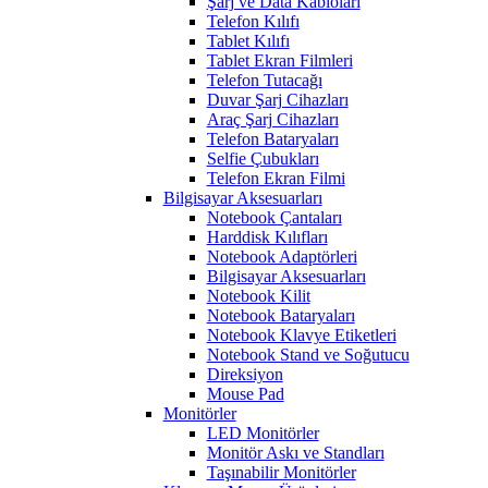
Şarj ve Data Kabloları
Telefon Kılıfı
Tablet Kılıfı
Tablet Ekran Filmleri
Telefon Tutacağı
Duvar Şarj Cihazları
Araç Şarj Cihazları
Telefon Bataryaları
Selfie Çubukları
Telefon Ekran Filmi
Bilgisayar Aksesuarları
Notebook Çantaları
Harddisk Kılıfları
Notebook Adaptörleri
Bilgisayar Aksesuarları
Notebook Kilit
Notebook Bataryaları
Notebook Klavye Etiketleri
Notebook Stand ve Soğutucu
Direksiyon
Mouse Pad
Monitörler
LED Monitörler
Monitör Askı ve Standları
Taşınabilir Monitörler