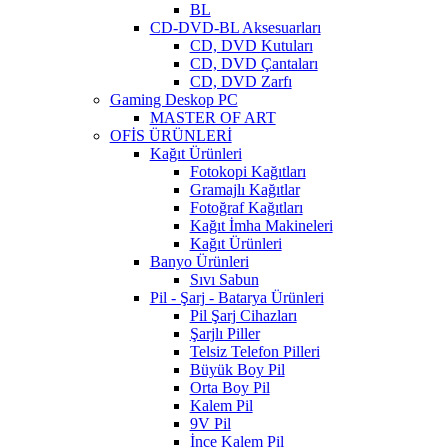
BL
CD-DVD-BL Aksesuarları
CD, DVD Kutuları
CD, DVD Çantaları
CD, DVD Zarfı
Gaming Deskop PC
MASTER OF ART
OFİS ÜRÜNLERİ
Kağıt Ürünleri
Fotokopi Kağıtları
Gramajlı Kağıtlar
Fotoğraf Kağıtları
Kağıt İmha Makineleri
Kağıt Ürünleri
Banyo Ürünleri
Sıvı Sabun
Pil - Şarj - Batarya Ürünleri
Pil Şarj Cihazları
Şarjlı Piller
Telsiz Telefon Pilleri
Büyük Boy Pil
Orta Boy Pil
Kalem Pil
9V Pil
İnce Kalem Pil