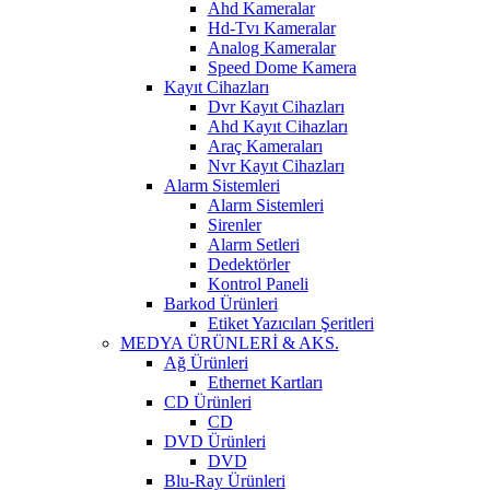
Ahd Kameralar
Hd-Tvı Kameralar
Analog Kameralar
Speed Dome Kamera
Kayıt Cihazları
Dvr Kayıt Cihazları
Ahd Kayıt Cihazları
Araç Kameraları
Nvr Kayıt Cihazları
Alarm Sistemleri
Alarm Sistemleri
Sirenler
Alarm Setleri
Dedektörler
Kontrol Paneli
Barkod Ürünleri
Etiket Yazıcıları Şeritleri
MEDYA ÜRÜNLERİ & AKS.
Ağ Ürünleri
Ethernet Kartları
CD Ürünleri
CD
DVD Ürünleri
DVD
Blu-Ray Ürünleri