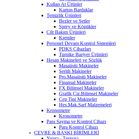
Kullan At Ürünler
Karton Bardaklar
Temizlik Ürünleri
Bezler ve Setler
Sprey ve Köpükler
Cilt Bakım Ürünleri
Kremler
Personel Devam Kontrol Sistemleri
PDKS Cihazları
Turnike Bariyer Ürünleri
Hesap Makineleri ve Sözlük
Masaüstü Makineler
Şeritli Makineler
Pro.Masaüstü Makineler
Finansal Makineler
FX Bilimsel Makineler
Grafik Çiz.Bilimsel Makineler
Cep Tipi Makineler
Hes.Mak.Sarf Malzemeleri
Kronometre
Kronometre
Para Sayma ve Kontrol Cihazı
Para Kontrol Cihazı
ÇEVRE & BASKI BİRİMLERİ
Yazıcı - Tarayıcı