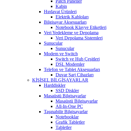
Patch Paneller
Kabin
Hırdavat Ürünleri
Elektrik Kabloları
Bilgisayar Aksesuarları
Notebook Klavye Etiketleri
Veri Yedekleme ve Depolama
Veri Depolama Sistemleri
Sunucular
Sunucular
Modem ve Switch
Switch ve Hub Çeşitleri
DSL Modemler
Telefon ve Tablet Aksesuarları
Duvar Şarj Cihazları
KİŞİSEL BİLGİSAYARLAR
Harddiskler
SSD Diskler
Masaüstü Bilgisayarlar
Masaüstü Bilgisayarlar
All-In-One PC
Taşınabilir Bilgisayarlar
Notebooklar
Grafik Tabletler
Tabletler