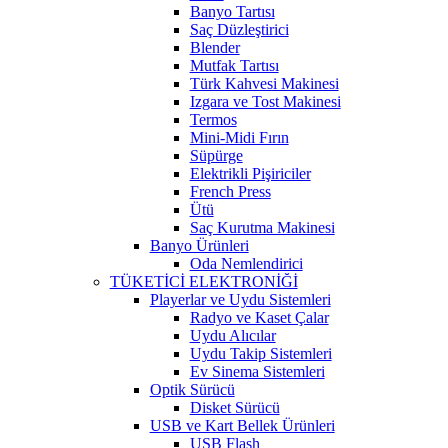
Banyo Tartısı
Saç Düzleştirici
Blender
Mutfak Tartısı
Türk Kahvesi Makinesi
Izgara ve Tost Makinesi
Termos
Mini-Midi Fırın
Süpürge
Elektrikli Pişiriciler
French Press
Ütü
Saç Kurutma Makinesi
Banyo Ürünleri
Oda Nemlendirici
TÜKETİCİ ELEKTRONİĞİ
Playerlar ve Uydu Sistemleri
Radyo ve Kaset Çalar
Uydu Alıcılar
Uydu Takip Sistemleri
Ev Sinema Sistemleri
Optik Sürücü
Disket Sürücü
USB ve Kart Bellek Ürünleri
USB Flash