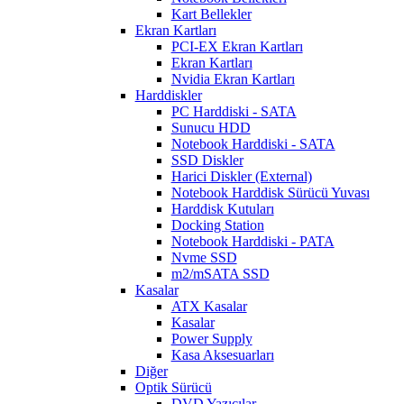
Kart Bellekler
Ekran Kartları
PCI-EX Ekran Kartları
Ekran Kartları
Nvidia Ekran Kartları
Harddiskler
PC Harddiski - SATA
Sunucu HDD
Notebook Harddiski - SATA
SSD Diskler
Harici Diskler (External)
Notebook Harddisk Sürücü Yuvası
Harddisk Kutuları
Docking Station
Notebook Harddiski - PATA
Nvme SSD
m2/mSATA SSD
Kasalar
ATX Kasalar
Kasalar
Power Supply
Kasa Aksesuarları
Diğer
Optik Sürücü
DVD Yazıcılar