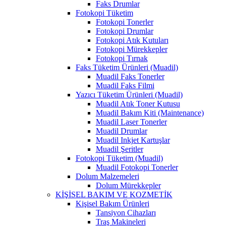
Faks Drumlar
Fotokopi Tüketim
Fotokopi Tonerler
Fotokopi Drumlar
Fotokopi Atık Kutuları
Fotokopi Mürekkepler
Fotokopi Tırnak
Faks Tüketim Ürünleri (Muadil)
Muadil Faks Tonerler
Muadil Faks Filmi
Yazıcı Tüketim Ürünleri (Muadil)
Muadil Atık Toner Kutusu
Muadil Bakım Kiti (Maintenance)
Muadil Laser Tonerler
Muadil Drumlar
Muadil Inkjet Kartuşlar
Muadil Şeritler
Fotokopi Tüketim (Muadil)
Muadil Fotokopi Tonerler
Dolum Malzemeleri
Dolum Mürekkepler
KİŞİSEL BAKIM VE KOZMETİK
Kişisel Bakım Ürünleri
Tansiyon Cihazları
Traş Makineleri