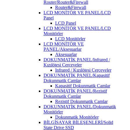
Router/Router&Firewall
Router&Firewall
LCD MONİTÖR VE PANEL/LCD
Panel
LCD Panel
LCD MONİTÖR VE PANEL/LCD
Monitörler
LCD Monitörler
LCD MONİTÖR VE
PANEL/Aksesuarlar
Aksesuarlar
DOKUNMATİK PANEL/Infrared /
Kızılötesi Çerçeveler
Infrared / Kızılötesi Çerçeveler
DOKUNMATİK PANEL/Kapasitif
Dokunmatik Camlar
Kapasitif Dokunmatik Camlar
DOKUNMATİK PANEL/Rezistif
Dokunmatik Camlar
Rezistif Dokunmatik Camlar
DOKUNMATİK PANEL/Dokunmatik
Monitörler
Dokunmatik Monitörler
BİLGİSAYAR BİLEŞENLERİ/Solid
State Drive SSD