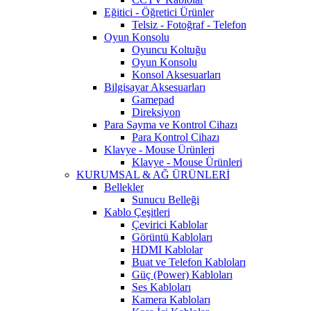
Eğitici - Öğretici Ürünler
Telsiz - Fotoğraf - Telefon
Oyun Konsolu
Oyuncu Koltuğu
Oyun Konsolu
Konsol Aksesuarları
Bilgisayar Aksesuarları
Gamepad
Direksiyon
Para Sayma ve Kontrol Cihazı
Para Kontrol Cihazı
Klavye - Mouse Ürünleri
Klavye - Mouse Ürünleri
KURUMSAL & AĞ ÜRÜNLERİ
Bellekler
Sunucu Belleği
Kablo Çeşitleri
Çevirici Kablolar
Görüntü Kabloları
HDMI Kablolar
Buat ve Telefon Kabloları
Güç (Power) Kabloları
Ses Kabloları
Kamera Kabloları