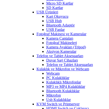
Micro SD Kartlar
SD Kartlar
USB Ürünleri
Kart Okuyucu
USB Hub
Bluetooth Adaptör
USB Fanlar
Fotoğraf Makinesi ve Kameralar
Kamera Çantaları
Fotoğraf Makineleri
Kamera Ayakları (Tripod)
Aksiyon Kameralar
Telefon ve Tablet Aksesuarları
Duvar Şarj Cihazları
Telefon ve Tablet Aksesuarları
Kulaklık ve Mikrofon ve Webcam
Webcam
PC Kulaklıklar
Kulaklıklı Mikrofonlar
MP3 ve MP4 Kulaklıklar
Bluetooth Kulaklıklar
Mikrofon
Usb Kulaklıklar
KVM Switch ve Printserver
HDMI Switch ve Çoklayıcı