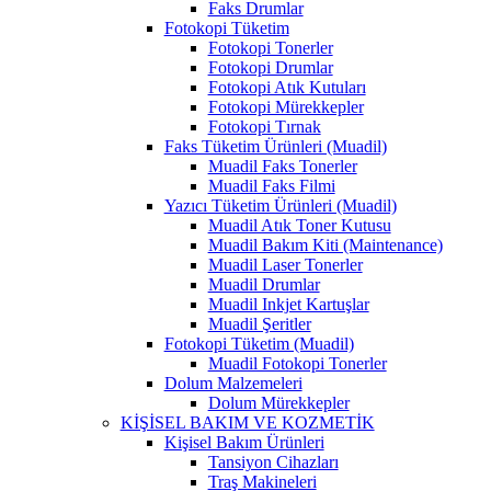
Faks Drumlar
Fotokopi Tüketim
Fotokopi Tonerler
Fotokopi Drumlar
Fotokopi Atık Kutuları
Fotokopi Mürekkepler
Fotokopi Tırnak
Faks Tüketim Ürünleri (Muadil)
Muadil Faks Tonerler
Muadil Faks Filmi
Yazıcı Tüketim Ürünleri (Muadil)
Muadil Atık Toner Kutusu
Muadil Bakım Kiti (Maintenance)
Muadil Laser Tonerler
Muadil Drumlar
Muadil Inkjet Kartuşlar
Muadil Şeritler
Fotokopi Tüketim (Muadil)
Muadil Fotokopi Tonerler
Dolum Malzemeleri
Dolum Mürekkepler
KİŞİSEL BAKIM VE KOZMETİK
Kişisel Bakım Ürünleri
Tansiyon Cihazları
Traş Makineleri