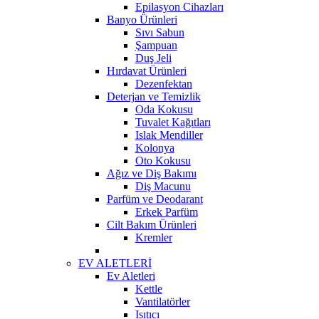
Epilasyon Cihazları
Banyo Ürünleri
Sıvı Sabun
Şampuan
Duş Jeli
Hırdavat Ürünleri
Dezenfektan
Deterjan ve Temizlik
Oda Kokusu
Tuvalet Kağıtları
Islak Mendiller
Kolonya
Oto Kokusu
Ağız ve Diş Bakımı
Diş Macunu
Parfüm ve Deodarant
Erkek Parfüm
Cilt Bakım Ürünleri
Kremler
EV ALETLERİ
Ev Aletleri
Kettle
Vantilatörler
Isıtıcı