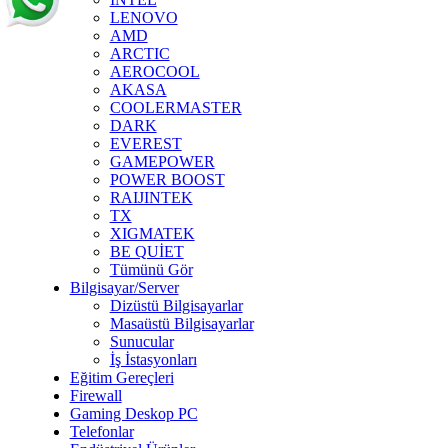
LENOVO
AMD
ARCTIC
AEROCOOL
AKASA
COOLERMASTER
DARK
EVEREST
GAMEPOWER
POWER BOOST
RAIJINTEK
TX
XIGMATEK
BE QUİET
Tümünü Gör
Bilgisayar/Server
Dizüstü Bilgisayarlar
Masaüstü Bilgisayarlar
Sunucular
İş İstasyonları
Eğitim Gereçleri
Firewall
Gaming Deskop PC
Telefonlar