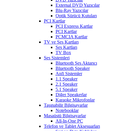
External DVD Yazıcılar
Blu-Ray Yazıcılar
Optik Sürücü Kutuları
PCI Kartlar
PCI Express Kartlar
PCI Kartlar
PCMCIA Kartlar
TV ve Ses Kartları
Ses Kartları
TV Box
Ses Sistemleri
Bluetooth Ses Aktarıcı
Bluetooth Speaker
Anfi Sistemler
1.1 Speaker
2.1 Speaker
5.1 Speaker
Diğer Speakerlar
Karaoke Mikrofonlar
Taşınabilir Bilgisayarlar
Notebooklar
Masaüstü Bilgisayarlar
All-In-One PC
Telefon ve Tablet Aksesuarları