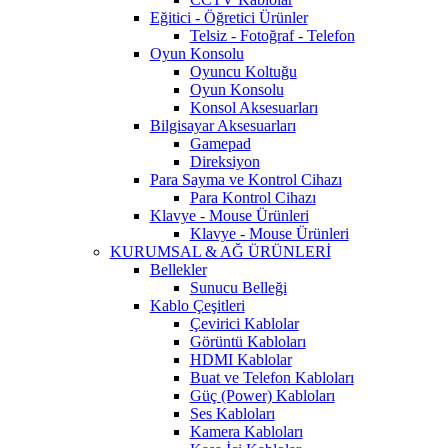
Eğitici - Öğretici Ürünler
Telsiz - Fotoğraf - Telefon
Oyun Konsolu
Oyuncu Koltuğu
Oyun Konsolu
Konsol Aksesuarları
Bilgisayar Aksesuarları
Gamepad
Direksiyon
Para Sayma ve Kontrol Cihazı
Para Kontrol Cihazı
Klavye - Mouse Ürünleri
Klavye - Mouse Ürünleri
KURUMSAL & AĞ ÜRÜNLERİ
Bellekler
Sunucu Belleği
Kablo Çeşitleri
Çevirici Kablolar
Görüntü Kabloları
HDMI Kablolar
Buat ve Telefon Kabloları
Güç (Power) Kabloları
Ses Kabloları
Kamera Kabloları