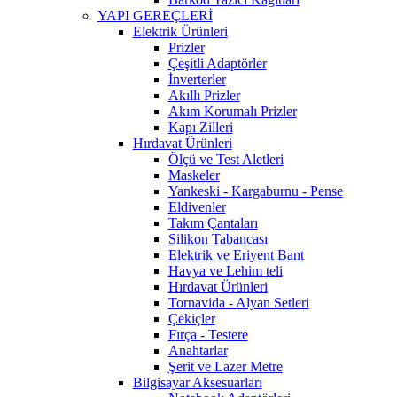
YAPI GEREÇLERİ
Elektrik Ürünleri
Prizler
Çeşitli Adaptörler
İnverterler
Akıllı Prizler
Akım Korumalı Prizler
Kapı Zilleri
Hırdavat Ürünleri
Ölçü ve Test Aletleri
Maskeler
Yankeski - Kargaburnu - Pense
Eldivenler
Takım Çantaları
Silikon Tabancası
Elektrik ve Eriyent Bant
Havya ve Lehim teli
Hırdavat Ürünleri
Tornavida - Alyan Setleri
Çekiçler
Fırça - Testere
Anahtarlar
Şerit ve Lazer Metre
Bilgisayar Aksesuarları