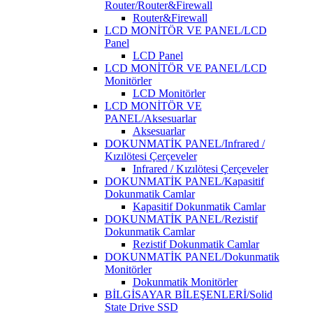
Router/Router&Firewall
Router&Firewall
LCD MONİTÖR VE PANEL/LCD
Panel
LCD Panel
LCD MONİTÖR VE PANEL/LCD
Monitörler
LCD Monitörler
LCD MONİTÖR VE
PANEL/Aksesuarlar
Aksesuarlar
DOKUNMATİK PANEL/Infrared /
Kızılötesi Çerçeveler
Infrared / Kızılötesi Çerçeveler
DOKUNMATİK PANEL/Kapasitif
Dokunmatik Camlar
Kapasitif Dokunmatik Camlar
DOKUNMATİK PANEL/Rezistif
Dokunmatik Camlar
Rezistif Dokunmatik Camlar
DOKUNMATİK PANEL/Dokunmatik
Monitörler
Dokunmatik Monitörler
BİLGİSAYAR BİLEŞENLERİ/Solid
State Drive SSD