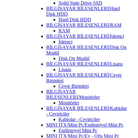
Solid State Drive SSD
BİLGİSAYAR BİLEŞENLERİ/Hard
Disk HDD
Hard Disk HDD
BİLGİSAYAR BİLEŞENLERİ/RAM
RAM
BİLGİSAYAR BİLEŞENLERİ/İşlemci
İşlemci
BİLGİSAYAR BİLEŞENLERİ/Disk On
Modül
Disk On Modül
BİLGİSAYAR BİLEŞENLERİ/Lisans
Lisans
BİLGİSAYAR BİLEŞENLERİ/Çevre
Birimleri
Çevre Birimleri
BİLGİSAYAR
BİLEŞENLERİ/Monitörler
Monitörler
BİLGİSAYAR BİLEŞENLERİ/Kablolar
- Çeviriciler
Kablolar - Çeviriciler
MINI ITX/Mini Pc/Endüstriyel Mini Pc
Endüstriyel Mini Pc
MINI ITX/Mini Pc/Ev - Ofis Mini Pc