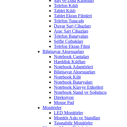
Şarj ve Data Kabloları
Telefon Kılıfı
Tablet Kılıfı
Tablet Ekran Filmleri
Telefon Tutacağı
Duvar Şarj Cihazları
Araç Şarj Cihazları
Telefon Bataryaları
Selfie Çubukları
Telefon Ekran Filmi
Bilgisayar Aksesuarları
Notebook Çantaları
Harddisk Kılıfları
Notebook Adaptörleri
Bilgisayar Aksesuarları
Notebook Kilit
Notebook Bataryaları
Notebook Klavye Etiketleri
Notebook Stand ve Soğutucu
Direksiyon
Mouse Pad
Monitörler
LED Monitörler
Monitör Askı ve Standları
Taşınabilir Monitörler