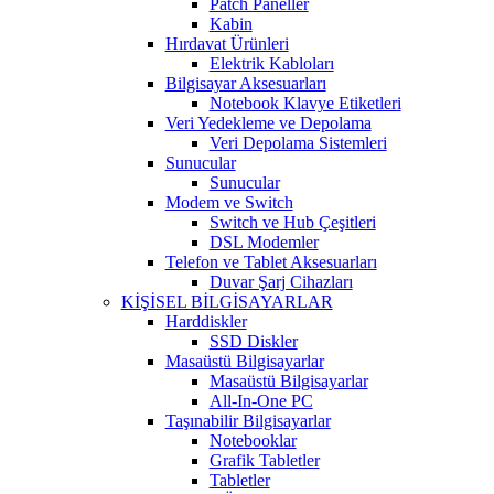
Patch Paneller
Kabin
Hırdavat Ürünleri
Elektrik Kabloları
Bilgisayar Aksesuarları
Notebook Klavye Etiketleri
Veri Yedekleme ve Depolama
Veri Depolama Sistemleri
Sunucular
Sunucular
Modem ve Switch
Switch ve Hub Çeşitleri
DSL Modemler
Telefon ve Tablet Aksesuarları
Duvar Şarj Cihazları
KİŞİSEL BİLGİSAYARLAR
Harddiskler
SSD Diskler
Masaüstü Bilgisayarlar
Masaüstü Bilgisayarlar
All-In-One PC
Taşınabilir Bilgisayarlar
Notebooklar
Grafik Tabletler
Tabletler