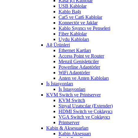
Kasa İçi Kablolar
USB Kablolar
Kablo Bağı
Cat5 ve Cat6 Kablolar
Konnectör ve Jaklar
Kablo Sıyırıcı ve Penseleri
Fiber Kablolar
Uydu Kabloları
Ağ Ürünleri
Ethernet Kartları
Access Point ve Router
Menzil Genişleticiler
Powerline Adaptörler
WiFi Adaptörler
Anten ve Anten Kabloları
İş İstasyonları
İş İstasyonları
KVM Switch ve Printserver
KVM Switch
Sinyal Uzatıcılar (Extender)
HDMI Switch ve Çoklayıcı
VGA Switch ve Çoklayıcı
Printserver
Kabin & Aksesuarları
Kabin Aksesuarı