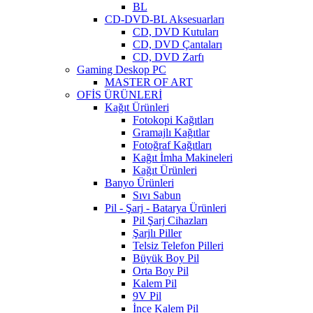
BL
CD-DVD-BL Aksesuarları
CD, DVD Kutuları
CD, DVD Çantaları
CD, DVD Zarfı
Gaming Deskop PC
MASTER OF ART
OFİS ÜRÜNLERİ
Kağıt Ürünleri
Fotokopi Kağıtları
Gramajlı Kağıtlar
Fotoğraf Kağıtları
Kağıt İmha Makineleri
Kağıt Ürünleri
Banyo Ürünleri
Sıvı Sabun
Pil - Şarj - Batarya Ürünleri
Pil Şarj Cihazları
Şarjlı Piller
Telsiz Telefon Pilleri
Büyük Boy Pil
Orta Boy Pil
Kalem Pil
9V Pil
İnce Kalem Pil