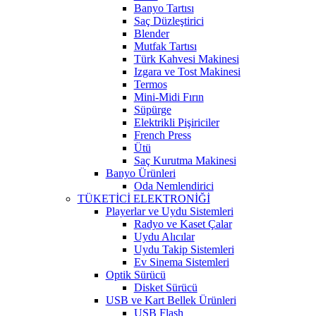
Banyo Tartısı
Saç Düzleştirici
Blender
Mutfak Tartısı
Türk Kahvesi Makinesi
Izgara ve Tost Makinesi
Termos
Mini-Midi Fırın
Süpürge
Elektrikli Pişiriciler
French Press
Ütü
Saç Kurutma Makinesi
Banyo Ürünleri
Oda Nemlendirici
TÜKETİCİ ELEKTRONİĞİ
Playerlar ve Uydu Sistemleri
Radyo ve Kaset Çalar
Uydu Alıcılar
Uydu Takip Sistemleri
Ev Sinema Sistemleri
Optik Sürücü
Disket Sürücü
USB ve Kart Bellek Ürünleri
USB Flash