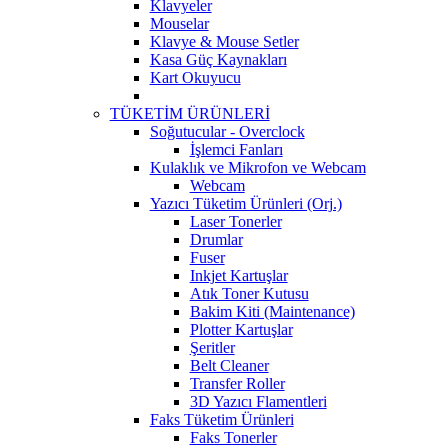
Klavyeler
Mouselar
Klavye & Mouse Setler
Kasa Güç Kaynakları
Kart Okuyucu
TÜKETİM ÜRÜNLERİ
Soğutucular - Overclock
İşlemci Fanları
Kulaklık ve Mikrofon ve Webcam
Webcam
Yazıcı Tüketim Ürünleri (Orj.)
Laser Tonerler
Drumlar
Fuser
Inkjet Kartuşlar
Atık Toner Kutusu
Bakim Kiti (Maintenance)
Plotter Kartuşlar
Şeritler
Belt Cleaner
Transfer Roller
3D Yazıcı Flamentleri
Faks Tüketim Ürünleri
Faks Tonerler