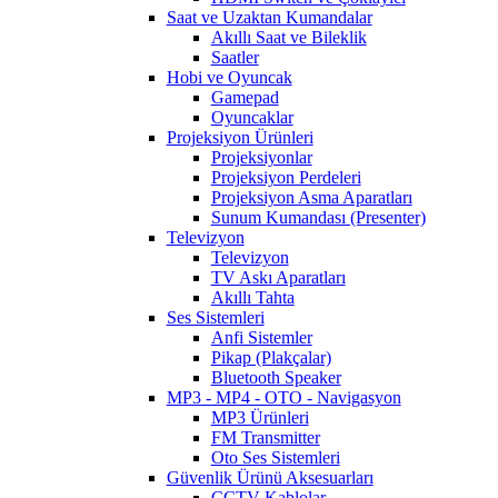
Saat ve Uzaktan Kumandalar
Akıllı Saat ve Bileklik
Saatler
Hobi ve Oyuncak
Gamepad
Oyuncaklar
Projeksiyon Ürünleri
Projeksiyonlar
Projeksiyon Perdeleri
Projeksiyon Asma Aparatları
Sunum Kumandası (Presenter)
Televizyon
Televizyon
TV Askı Aparatları
Akıllı Tahta
Ses Sistemleri
Anfi Sistemler
Pikap (Plakçalar)
Bluetooth Speaker
MP3 - MP4 - OTO - Navigasyon
MP3 Ürünleri
FM Transmitter
Oto Ses Sistemleri
Güvenlik Ürünü Aksesuarları
CCTV Kablolar