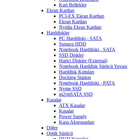
Kart Bellekler
Ekran Kartları
PCI-EX Ekran Kartları
Ekran Kartları
Nvidia Ekran Kartları
Harddiskler
PC Harddiski - SATA
Sunucu HDD
Notebook Harddiski - SATA
SSD Diskler
Harici Diskler (External)
Notebook Harddisk Sürücü Yuvası
Harddisk Kutuları
Docking Station
Notebook Harddiski - PATA
Nvme SSD
m2/mSATA SSD
Kasalar
ATX Kasalar
Kasalar
Power Supply
Kasa Aksesuarları
Diğer
Optik Sürücü
DVD Yazıcılar