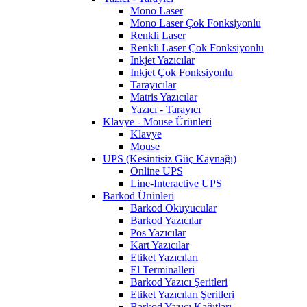
Mono Laser
Mono Laser Çok Fonksiyonlu
Renkli Laser
Renkli Laser Çok Fonksiyonlu
Inkjet Yazıcılar
Inkjet Çok Fonksiyonlu
Tarayıcılar
Matris Yazıcılar
Yazıcı - Tarayıcı
Klavye - Mouse Ürünleri
Klavye
Mouse
UPS (Kesintisiz Güç Kaynağı)
Online UPS
Line-Interactive UPS
Barkod Ürünleri
Barkod Okuyucular
Barkod Yazıcılar
Pos Yazıcılar
Kart Yazıcılar
Etiket Yazıcıları
El Terminalleri
Barkod Yazıcı Şeritleri
Etiket Yazıcıları Şeritleri
Barkod Yazıcı Kağıtları