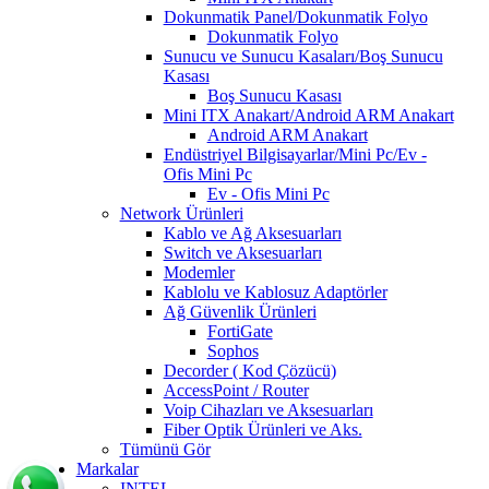
Dokunmatik Panel/Dokunmatik Folyo
Dokunmatik Folyo
Sunucu ve Sunucu Kasaları/Boş Sunucu
Kasası
Boş Sunucu Kasası
Mini ITX Anakart/Android ARM Anakart
Android ARM Anakart
Endüstriyel Bilgisayarlar/Mini Pc/Ev -
Ofis Mini Pc
Ev - Ofis Mini Pc
Network Ürünleri
Kablo ve Ağ Aksesuarları
Switch ve Aksesuarları
Modemler
Kablolu ve Kablosuz Adaptörler
Ağ Güvenlik Ürünleri
FortiGate
Sophos
Decorder ( Kod Çözücü)
AccessPoint / Router
Voip Cihazları ve Aksesuarları
Fiber Optik Ürünleri ve Aks.
Tümünü Gör
Markalar
INTEL