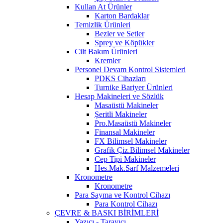
Kullan At Ürünler
Karton Bardaklar
Temizlik Ürünleri
Bezler ve Setler
Sprey ve Köpükler
Cilt Bakım Ürünleri
Kremler
Personel Devam Kontrol Sistemleri
PDKS Cihazları
Turnike Bariyer Ürünleri
Hesap Makineleri ve Sözlük
Masaüstü Makineler
Şeritli Makineler
Pro.Masaüstü Makineler
Finansal Makineler
FX Bilimsel Makineler
Grafik Çiz.Bilimsel Makineler
Cep Tipi Makineler
Hes.Mak.Sarf Malzemeleri
Kronometre
Kronometre
Para Sayma ve Kontrol Cihazı
Para Kontrol Cihazı
ÇEVRE & BASKI BİRİMLERİ
Yazıcı - Tarayıcı