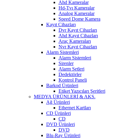
Ahd Kameralar
Hd-Tvı Kameralar
Analog Kameralar
Speed Dome Kamera
Kayıt Cihazları
Dvr Kayıt Cihazları
Ahd Kayıt Cihazları
Araç Kameraları
Nvr Kayıt Cihazları
Alarm Sistemleri
Alarm Sistemleri
Sirenler
Alarm Setleri
Dedektörler
Kontrol Paneli
Barkod Ürünleri
Etiket Yazıcıları Şeritleri
MEDYA ÜRÜNLERİ & AKS.
Ağ Ürünleri
Ethernet Kartları
CD Ürünleri
CD
DVD Ürünleri
DVD
Blu-Ray Ürünleri