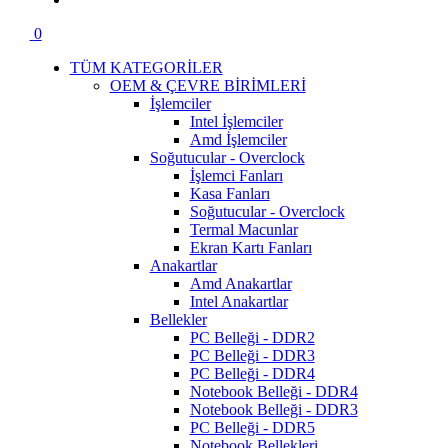
0
TÜM KATEGORİLER
OEM & ÇEVRE BİRİMLERİ
İşlemciler
Intel İşlemciler
Amd İşlemciler
Soğutucular - Overclock
İşlemci Fanları
Kasa Fanları
Soğutucular - Overclock
Termal Macunlar
Ekran Kartı Fanları
Anakartlar
Amd Anakartlar
Intel Anakartlar
Bellekler
PC Belleği - DDR2
PC Belleği - DDR3
PC Belleği - DDR4
Notebook Belleği - DDR4
Notebook Belleği - DDR3
PC Belleği - DDR5
Notebook Bellekleri