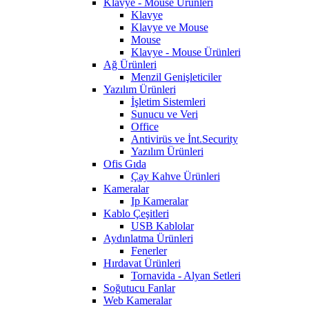
Klavye - Mouse Ürünleri
Klavye
Klavye ve Mouse
Mouse
Klavye - Mouse Ürünleri
Ağ Ürünleri
Menzil Genişleticiler
Yazılım Ürünleri
İşletim Sistemleri
Sunucu ve Veri
Office
Antivirüs ve İnt.Security
Yazılım Ürünleri
Ofis Gıda
Çay Kahve Ürünleri
Kameralar
Ip Kameralar
Kablo Çeşitleri
USB Kablolar
Aydınlatma Ürünleri
Fenerler
Hırdavat Ürünleri
Tornavida - Alyan Setleri
Soğutucu Fanlar
Web Kameralar