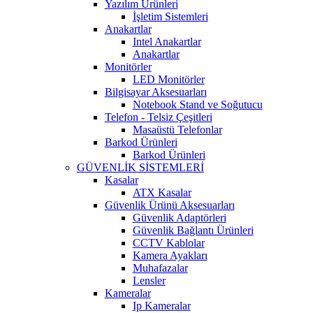
Yazılım Ürünleri
İşletim Sistemleri
Anakartlar
Intel Anakartlar
Anakartlar
Monitörler
LED Monitörler
Bilgisayar Aksesuarları
Notebook Stand ve Soğutucu
Telefon - Telsiz Çeşitleri
Masaüstü Telefonlar
Barkod Ürünleri
Barkod Ürünleri
GÜVENLİK SİSTEMLERİ
Kasalar
ATX Kasalar
Güvenlik Ürünü Aksesuarları
Güvenlik Adaptörleri
Güvenlik Bağlantı Ürünleri
CCTV Kablolar
Kamera Ayakları
Muhafazalar
Lensler
Kameralar
Ip Kameralar