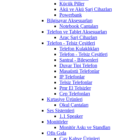
Küçük Piller
Akü ve Akü Şarj Cihazları
Powerbank
Bilgisayar Aksesuarları
Notebook Çantaları
Telefon ve Tablet Aksesuarları
Araç Şarj Cihazları
Telefon - Telsiz Çeşitleri
Telefon Kulaklıkları
Telefon - Telsiz Çeşitleri
Santral - Bileşenleri
Duvar Tipi Telefon
Masaüstü Telefonlar
IP Telefonlar
Telsiz Telefonlar
Pmr El Telsizler
Cep Telefonları
Kırtasiye Ürünleri
Okul Çantaları
Ses Sistemleri
1.1 Speaker
Monitörler
Monitör Askı ve Standları
Ofis Gıda
Çay Kahve Ürünleri