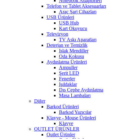
Notebook Adaptörleri
Telefon ve Tablet Aksesuarları
Araç Şarj Cihazları
USB Ürünleri
USB Hub
Kart Okuyucu
Televizyon
TV Askı Aparatları
Deterjan ve Temizlik
Islak Mendiller
Oda Kokusu
Aydınlatma Ürünleri
Ampuller
Şerit LED
Fenerler
Işıldaklar
Dış Cephe Aydınlatma
Masa Lambaları
Diğer
Barkod Ürünleri
Barkod Yazıcılar
Klavye - Mouse Ürünleri
Klavye
OUTLET ÜRÜNLER
Outlet Ürünler