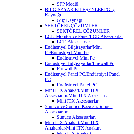
SFP Modül
BİLGİSAYAR BİLEŞENLERİ/Güç
Kaynağı
Güç Kaynağı
SEKTÖREL ÇÖZÜMLER
SEKTÖREL ÇÖZÜMLER
LCD Monitör ve Panel/LCD Aksesuarlar
LCD Aksesuarlar
Endüstriyel Bilgisayarlar/Mini
Pc/Endüstriyel Mini Pc
Endüstriyel Mini Pc
Endüstriyel Bilgisayarlar/Firewall Pc
Firewall Pc
Endüstriyel Panel PC/Endüstriyel Panel
PC
Endüstriyel Panel PC
Mini ITX Anakart/Mini ITX
Aksesuarlar/Mini ITX Aksesuarlar
Mini ITX Aksesuarlar
Sunucu ve Sunucu Kasaları/Sunucu
Aksesuarları
Sunucu Aksesuarları
Mini ITX Anakart/Mini ITX
Anakartlar/Mini ITX Anakart
Mini ITX Anakart