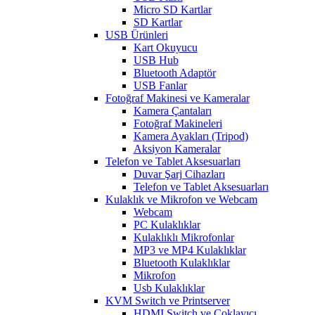
Micro SD Kartlar
SD Kartlar
USB Ürünleri
Kart Okuyucu
USB Hub
Bluetooth Adaptör
USB Fanlar
Fotoğraf Makinesi ve Kameralar
Kamera Çantaları
Fotoğraf Makineleri
Kamera Ayakları (Tripod)
Aksiyon Kameralar
Telefon ve Tablet Aksesuarları
Duvar Şarj Cihazları
Telefon ve Tablet Aksesuarları
Kulaklık ve Mikrofon ve Webcam
Webcam
PC Kulaklıklar
Kulaklıklı Mikrofonlar
MP3 ve MP4 Kulaklıklar
Bluetooth Kulaklıklar
Mikrofon
Usb Kulaklıklar
KVM Switch ve Printserver
HDMI Switch ve Çoklayıcı